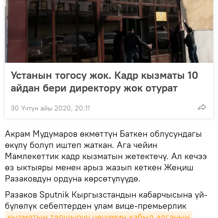
Устанын тогосу жок. Кадр кызматы 10
айдан бери директору жок отурат
30 Үчтүн айы 2020, 20:11
Акрам Мудумаров өкмөттүн Баткен облусундагы
өкүлү болуп иштеп жаткан. Ага чейин
Мамлекеттик кадр кызматын жетектечү. Ал кечээ
өз ыктыяры менен арыз жазып кеткен Жеңиш
Разаковдун ордуна көрсөтүлүүдө.
Разаков Sputnik Кыргызстандын кабарчысына үй-
бүлөлүк себептерден улам вице-премьерлик
кызматын тапшыруу чечимин кабыл алганын 