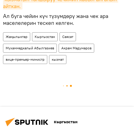
айткан.
Ал буга чейин күч түзүмдөрү жана чек ара
маселелерин тескеп келген.
Жаңылыктар
Кыргызстан
Саясат
Мухаммедкалый Абылгазиев
Акрам Мадумаров
вице-премьер-министр
кызмат
Кыргызстан