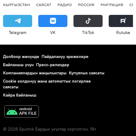
КЫРГЫЗСТАН
САЯСАТ
РАДИО
РОССИЯ
МИГРАЦИЯ
СП
Telegram
VK
ТikТоk
Rutube
Долбоор жөнүндө
Пайдалануу эрежелери
Байланыш үчүн
Пресс-релиздер
Компаниялардын жаңылыктары
Купуялык саясаты
Cookie колдонуу жана автоматтык логирлөө
саясаты
Кайра байланыш
© 2026 Sputnik Бардык укуктар корголгон. 18+