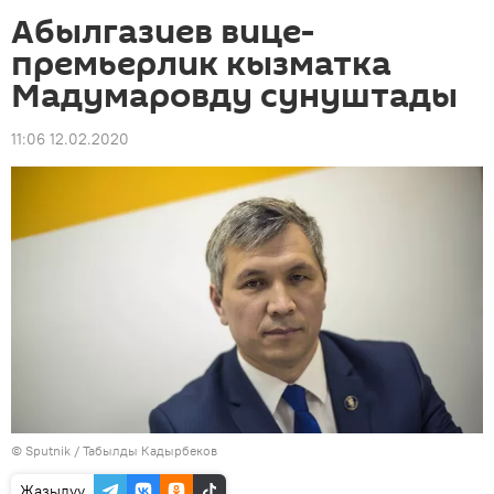
Абылгазиев вице-
премьерлик кызматка
Мадумаровду сунуштады
11:06 12.02.2020
©
Sputnik / Табылды Кадырбеков
Жазылуу