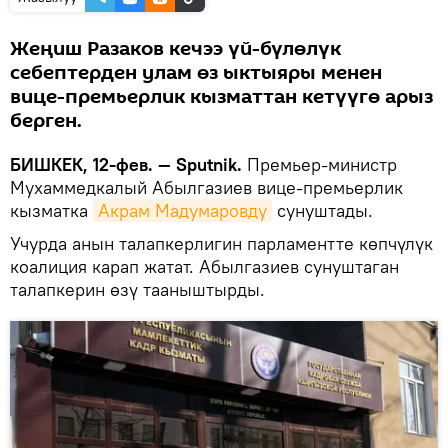
Жеңиш Разаков кечээ үй-бүлөлүк
себептерден улам өз ыктыяры менен
вице-премьерлик кызматтан кетүүгө арыз
берген.
БИШКЕК, 12-фев. — Sputnik.
Премьер-министр
Мухаммедкалый Абылгазиев вице-премьерлик
кызматка
Акрам Мадумаровду
сунуштады.
Учурда анын талапкерлигин парламентте көпчүлүк
коалиция карап жатат. Абылгазиев сунуштаган
талапкерин өзү тааныштырды.