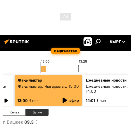
КЫРГ
Кыргызстан
13:00
13:25
1
Жаңылыктар
Ежедневные новости
уск
Жаңылыктар. Чыгарылыш 13:00
Ежедневные новости. 
14:00
эфир
13:00
14:01
4 мин
3 мин
Кечээ
Бүгүн
г. Бишкек
89.3