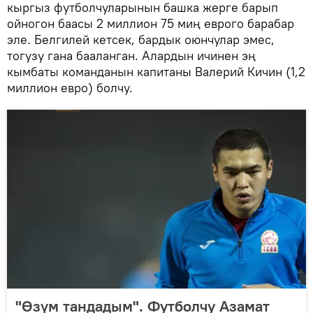
кыргыз футболчуларынын башка жерге барып
ойногон баасы 2 миллион 75 миң еврого барабар
эле. Белгилей кетсек, бардык оюнчулар эмес,
тогузу гана бааланган. Алардын ичинен эң
кымбаты команданын капитаны Валерий Кичин (1,2
миллион евро) болчу.
"Өзүм тандадым". Футболчу Азамат