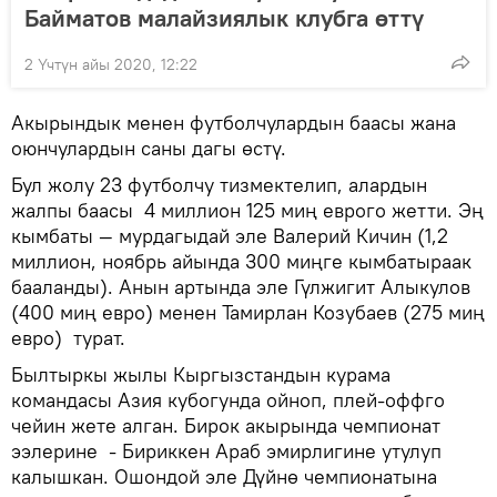
Байматов малайзиялык клубга өттү
2 Үчтүн айы 2020, 12:22
Акырындык менен футболчулардын баасы жана
оюнчулардын саны дагы өстү.
Бул жолу 23 футболчу тизмектелип, алардын
жалпы баасы 4 миллион 125 миң еврого жетти. Эң
кымбаты — мурдагыдай эле Валерий Кичин (1,2
миллион, ноябрь айында 300 миңге кымбатыраак
бааланды). Анын артында эле Гүлжигит Алыкулов
(400 миң евро) менен Тамирлан Козубаев (275 миң
евро) турат.
Былтыркы жылы Кыргызстандын курама
командасы Азия кубогунда ойноп, плей-оффго
чейин жете алган. Бирок акырында чемпионат
ээлерине - Бириккен Араб эмирлигине утулуп
калышкан. Ошондой эле Дүйнө чемпионатына