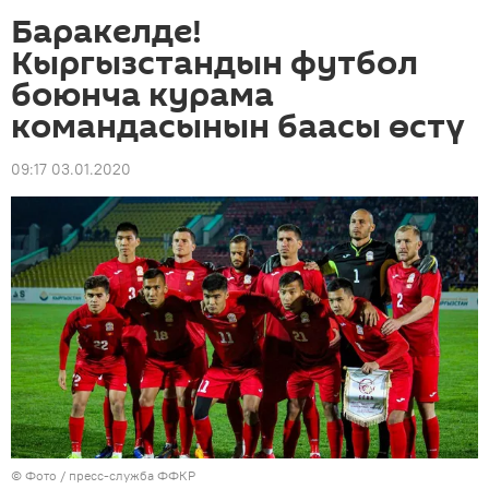
Баракелде!
Кыргызстандын футбол
боюнча курама
командасынын баасы өстү
09:17 03.01.2020
© Фото / пресс-служба ФФКР