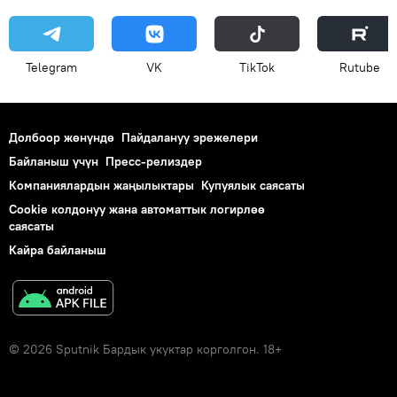
Telegram
VK
ТikТоk
Rutube
Долбоор жөнүндө
Пайдалануу эрежелери
Байланыш үчүн
Пресс-релиздер
Компаниялардын жаңылыктары
Купуялык саясаты
Cookie колдонуу жана автоматтык логирлөө
саясаты
Кайра байланыш
© 2026 Sputnik Бардык укуктар корголгон. 18+