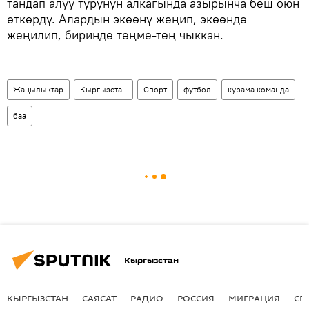
тандап алуу турунун алкагында азырынча беш оюн
өткөрдү. Алардын экөөнү жеңип, экөөндө
жеңилип, биринде теңме-тең чыккан.
Жаңылыктар
Кыргызстан
Спорт
футбол
курама команда
баа
Кыргызстан
КЫРГЫЗСТАН
САЯСАТ
РАДИО
РОССИЯ
МИГРАЦИЯ
СП