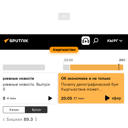
КЫРГ
Кыргызстан
20:00
20:3
едневные новости
Об экономике и не только
едневные новости. Выпуск
Почему демографический бум
:00
Кыргызстана может
превратиться в проблему и как
эфир
:00
20:05
4 мин
37 мин
этого избежать
Кечээ
Бүгүн
г. Бишкек
89.3