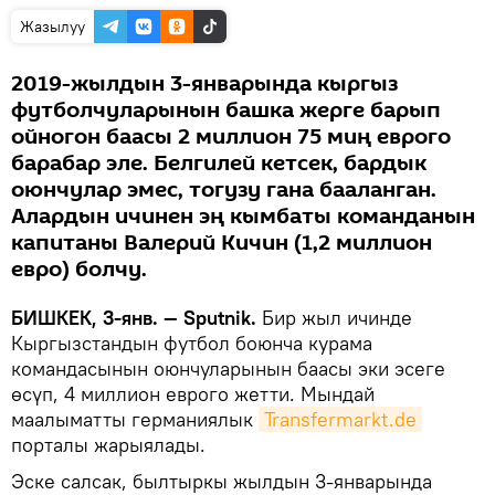
Жазылуу
2019-жылдын 3-январында кыргыз
футболчуларынын башка жерге барып
ойногон баасы 2 миллион 75 миң еврого
барабар эле. Белгилей кетсек, бардык
оюнчулар эмес, тогузу гана бааланган.
Алардын ичинен эң кымбаты команданын
капитаны Валерий Кичин (1,2 миллион
евро) болчу.
БИШКЕК, 3-янв. — Sputnik.
Бир жыл ичинде
Кыргызстандын футбол боюнча курама
командасынын оюнчуларынын баасы эки эсеге
өсүп, 4 миллион еврого жетти. Мындай
маалыматты германиялык
Transfermarkt.de
порталы жарыялады.
Эске салсак, былтыркы жылдын 3-январында