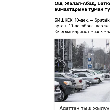
Ош, Жалал-Абад, Бат
аймактарына туман тү
БИШКЕК, 18-дек. — Sputnik
эртең, 19-декабрда, кар 
Кыргызгидромет маалымд
Адаттан тыш жылуу 