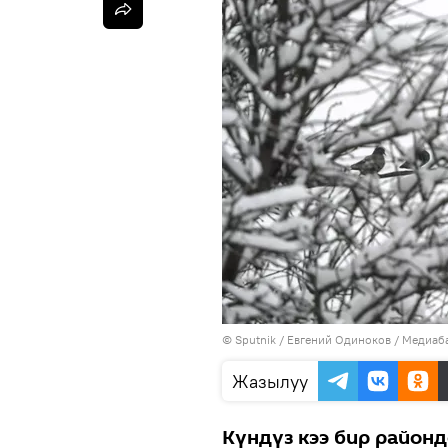
©
Sputnik
/ Евгений Одиноков
/
Медиаба
Жазылуу
Күндүз кээ бир районд