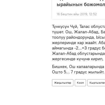
ырайынын божомол
16 Бештин айы 2019, 12:52
Түнкүсүн Чүй, Талас облус
түшөт. Ош, Жалал-Абад, Б
тоолуу райондорунда, Ысы
жерлеринде кар жаайт. Аб
аймагында -2...+3 градус 
Жалал-Абад облустарында +
жергесинде күчүнө кирип, 
Бишкек, Ош калааларында к
Ошто 5… 7 градус жылыйт.
Жаңылыктар
Коом
Кыргызста