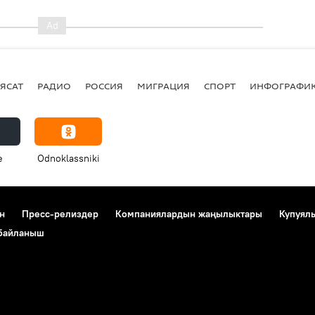
ЯСАТ
РАДИО
РОССИЯ
МИГРАЦИЯ
СПОРТ
ИНФОГРАФИ
e
Odnoklassniki
н
Пресс-релиздер
Компаниялардын жаңылыктары
Купуял
 байланыш