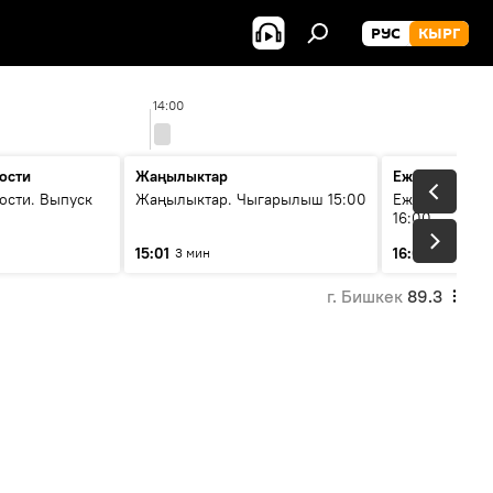
РУС
КЫРГ
14:00
1
ости
Жаңылыктар
Ежедневные 
ости. Выпуск
Жаңылыктар. Чыгарылыш 15:00
Ежедневные н
16:00
15:01
16:01
3 мин
3 мин
г. Бишкек
89.3