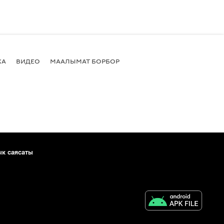
КА
ВИДЕО
МААЛЫМАТ БОРБОР
ык саясаты