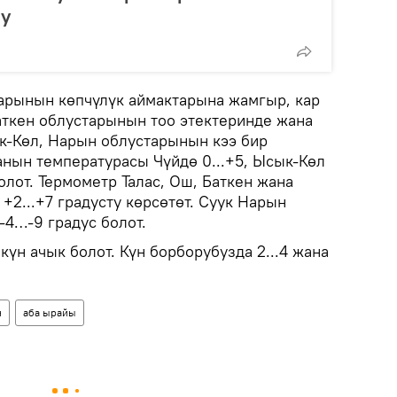
у
тарынын көпчүлүк аймактарына жамгыр, кар
аткен облустарынын тоо этектеринде жана
к-Көл, Нарын облустарынын кээ бир
анын температурасы Чүйдө 0...+5, Ысык-Көл
болот. Термометр Талас, Ош, Баткен жана
2...+7 градусту көрсөтөт. Суук Нарын
-4…-9 градус болот.
үн ачык болот. Күн борборубузда 2...4 жана
н
аба ырайы