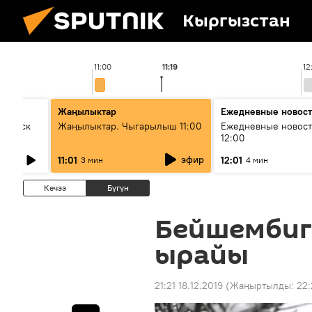
Кыргызстан
11:00
11:19
12
Жаңылыктар
Ежедневные новос
Выпуск
Жаңылыктар. Чыгарылыш 11:00
Ежедневные новост
12:00
эфир
11:01
12:01
3 мин
4 мин
Кечээ
Бүгүн
Бейшембиге
ырайы
21:21 18.12.2019
(Жаңыртылды:
22: