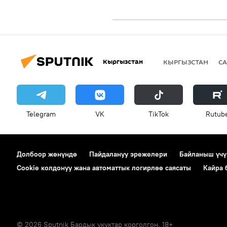
Кыргызстан
КЫРГЫЗСТАН
СА
Telegram
VK
ТikТоk
Rutub
Долбоор жөнүндө
Пайдалануу эрежелери
Байланыш үчү
Cookie колдонуу жана автоматтык логирлөө саясаты
Кайра
© 2026 Sputnik Бардык укуктар корголгон. 18+