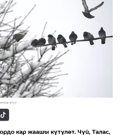
нкка өтүү
ордо кар жаашы күтүлөт. Чүй, Талас,