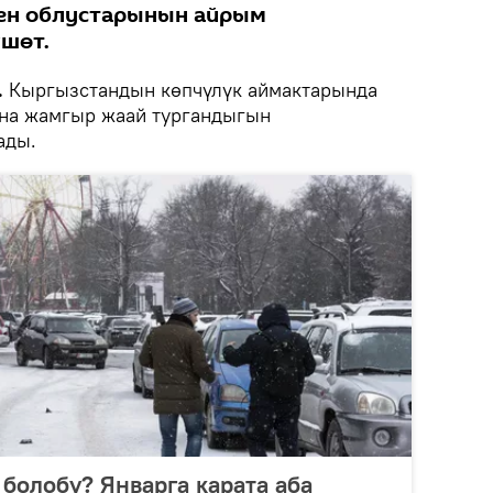
кен облустарынын айрым
шөт.
.
Кыргызстандын көпчүлүк аймактарында
жана жамгыр жаай тургандыгын
ады.
болобу? Январга карата аба