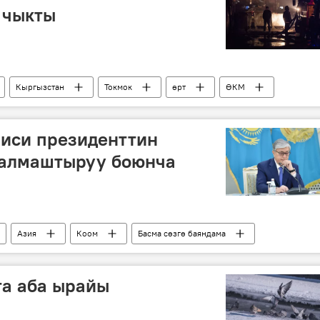
 чыкты
Кыргызстан
Токмок
өрт
ӨКМ
чиси президенттин
алмаштыруу боюнча
Азия
Коом
Басма сөзгө баяндама
Касым-Жомарт Токаев
президент
та аба ырайы