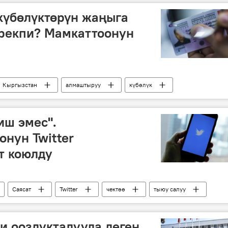
күбөлүктөрүн жаңыга
рекпи? Мамкаттоонун
Кыргызстан
алмаштыруу
күбөлүк
иш эмес".
онун Twitter
т коюлду
Саясат
Twitter
чектөө
тыюу салуу
и ооздукталууда деген