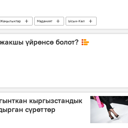
Жаңылыктар
Маданият
Ысык-Көл
факты
 инсандары жөнүндө фактылар
 жакшы үйрөнсө болот?
агынткан кыргызстандык
лдырган сүрөттөр