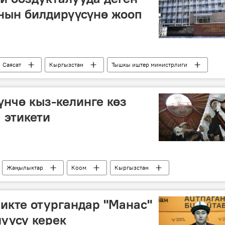
ын билдирүүсүнө жооп
Саясат
Кыргызстан
Тышкы иштер министрлиги
жооп
сөз эркиндиги
нчө кыз-келинге көз
 этикети
Жаңылыктар
Коом
Кыргызстан
кайын
Маданият
ликте отургандар "Манас"
луусу керек