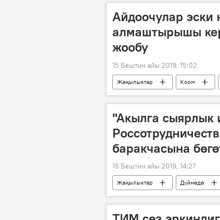
Айдоочулар эски 
алмаштырышы ке
жообу
15 Бештин айы 2019, 15:02
Жаңылыктар
Коом
айдоочу
каттоо
"Акылга сыярлык 
Россотрудничеств
баракчасына бөгө
15 Бештин айы 2019, 14:27
Жаңылыктар
Дүйнөдө
ТИМ сөз эркиндиг