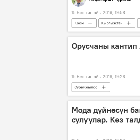
15 Бештин айы 2019, 19:58
Коом
Кыргызстан
Алыкул Осмонов
поэзия
Кыргыздын көркөм өнөрү, белгилүү
Орусчаны кантип
15 Бештин айы 2019, 19:26
Сурамжылоо
Мода дүйнөсүн б
сулуулар. Көз та