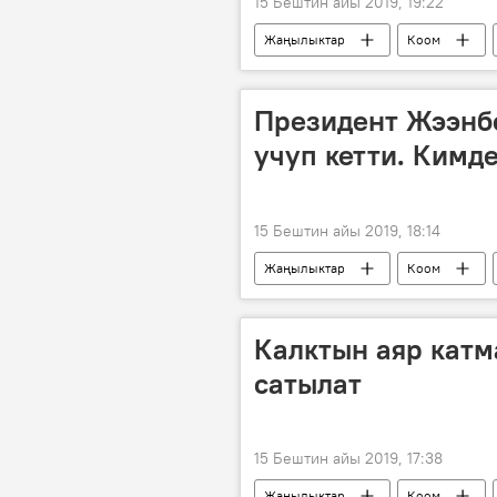
15 Бештин айы 2019, 19:22
Жаңылыктар
Коом
мода
Президент Жээнб
учуп кетти. Кимд
15 Бештин айы 2019, 18:14
Жаңылыктар
Коом
Сооронбай Жээнбеков
сапа
Калктын аяр катм
сатылат
15 Бештин айы 2019, 17:38
Жаңылыктар
Коом