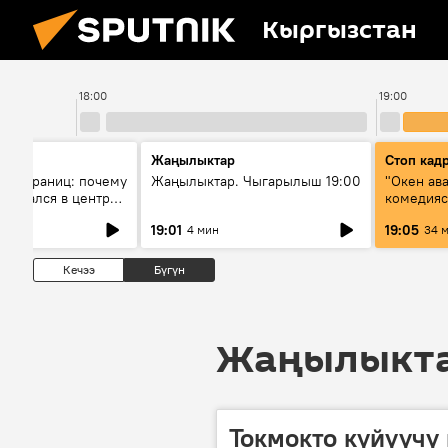
Кыргызстан
18:00
19:00
Жаңылыктар
Стоп кад
без границ: почему
Жаңылыктар. Чыгарылыш 19:00
"Окен ав
оказался в центре
комедия
знеса
19:01
19:05
4 мин
34 
Кечээ
Бүгүн
Жаңылыктар
Токмокто күйүүчү