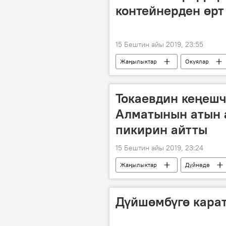
контейнерден өрт
15 Бештин айы 2019, 23:55
Жаңылыктар
Окуялар
Күйүүчү май
Токаевдин кеңеш
Алматынын атын 
пикирин айтты
15 Бештин айы 2019, 23:24
Жаңылыктар
Дүйнөдө
Казакстан
Алматы
Дүйшөмбүгө кара