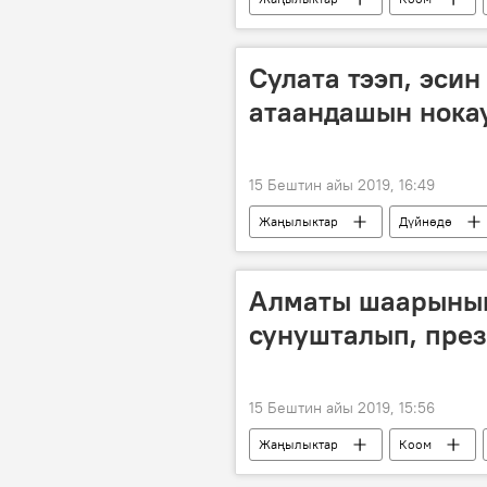
азык-түлүк
Сулата тээп, эси
атаандашын нокау
15 Бештин айы 2019, 16:49
Жаңылыктар
Дүйнөдө
нокаут
Алматы шаарынын
сунушталып, през
15 Бештин айы 2019, 15:56
Жаңылыктар
Коом
Алматы
ысым
өзг