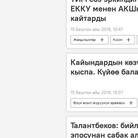
ЕККУ менен АКШн
кайтарды
15 Бештин айы 2019, 13:47
Жаңылыктар
Коом
сын
ЕККУ
АКШ
Кайындардын көзү
кыспа. Күйөө бала
15 Бештин айы 2019, 13:07
Өзүн алып жүрүүнүн эрежеси
күйөө бала
этикет
Талантбеков: бий
эпосунан сабак а