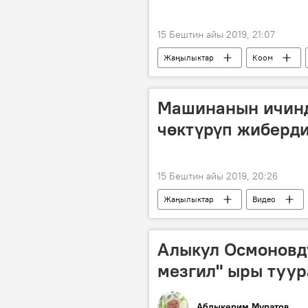
15 Бештин айы 2019, 21:07
Жаңылыктар
Коом
Машинанын ичинде
чөктүрүп жиберди
15 Бештин айы 2019, 20:26
Жаңылыктар
Видео
Кытай
автоунаа
Алыкул Осмоновд
мезгил" ыры туур
Абдыкерим Муратов