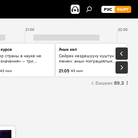
РУС
КЫРГ
21:00
22:00
 курсе
Ачык кеп
р страны в науке не
Сейрек кездешүүчү куштун изи
 значения» — три
менен: анын миграциялык
та о сотрудничестве
жолу эмнеден кабар берет?
21:05
43 мин
43 мин
и и Кыргызстана в
овании и исследованиях
г. Бишкек
89.3