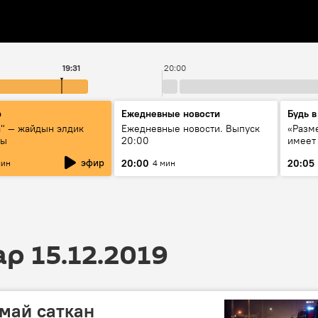
19:31
20:00
р
Ежедневные новости
Будь в
а" — жайдын элдик
Ежедневные новости. Выпуск
«Разме
сы
20:00
имеет
экспер
эфир
20:00
20:05
мин
4 мин
Росси
образ
 15.12.2019
 май саткан