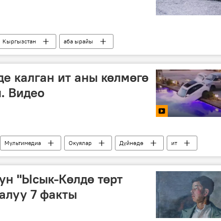
Кыргызстан
аба ырайы
 калган ит аны көлмөгө
. Видео
Мультимедиа
Окуялар
Дүйнөдө
ит
ун "Ысык-Көлдө төрт
алуу 7 факты