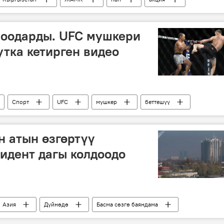
н оодарды. UFC мушкери
тка кетирген видео
Спорт
UFC
мушкер
беттешүү
 атын өзгөртүү
идент дагы колдоодо
Азия
Дүйнөдө
Басма сөзгө баяндама
өртүүлөр
сунуш
шаар