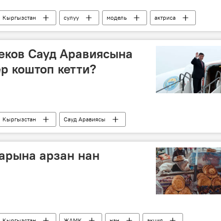
Кыргызстан
сулуу
модель
актриса
еков Сауд Аравиясына
ер коштоп кетти?
Кыргызстан
Сауд Аравиясы
р
жолугушуу
арына арзан нан
Кыргызстан
ЖАМК
нан
акция