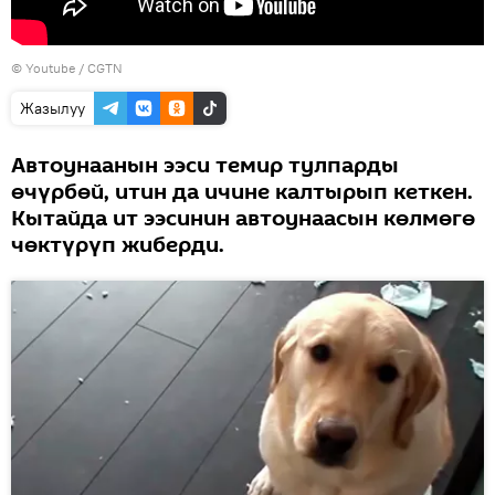
©
Youtube / CGTN
Жазылуу
Автоунаанын ээси темир тулпарды
өчүрбөй, итин да ичине калтырып кеткен.
Кытайда ит ээсинин автоунаасын көлмөгө
чөктүрүп жиберди.