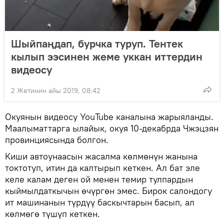
Шыйпаңдап, бурчка туруп. Тентек
кылып ээсинен жеме уккан иттердин
видеосу
2 Жетинин айы 2019, 08:42
Окуянын видеосу YouTube каналына жарыяланды.
Маалыматтарга ылайык, окуя 10-декабрда Чжэцзян
провинциясында болгон.
Киши автоунаасын жасалма көлмөнүн жанына
токтотуп, итин да калтырып кеткен. Ал бат эле
келе калам деген ой менен темир тулпардын
кыймылдаткычын өчүргөн эмес. Бирок салондогу
ит машинанын түрдүү баскычтарын басып, ал
көлмөгө түшүп кеткен.