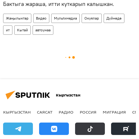
Бактыга жараша, итти куткарып калышкан.
Жаңылыктар
Видео
Мультимедиа
Окуялар
Дүйнөдө
ит
Кытай
автоунаа
Кыргызстан
КЫРГЫЗСТАН
САЯСАТ
РАДИО
РОССИЯ
МИГРАЦИЯ
СП