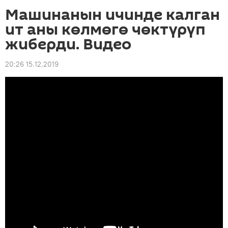
Машинанын ичинде калган
ит аны көлмөгө чөктүрүп
жиберди. Видео
20:26 15.12.2019