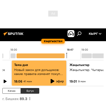
КЫРГ
Кыргызстан
18:00
18:47
19:00
Тема дня
Жаңылыктар
уск
Новый закон для дольщиков:
Жаңылыктар. Чыгарыл
какие правила изменят покупку
квартир
эфир
18:06
19:01
41 мин
9 мин
Кечээ
Бүгүн
г. Бишкек
89.3