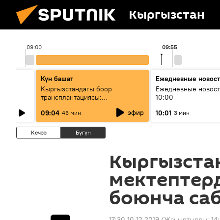
Кыргызстан
09:00
09:55
Күн башат
Ежедневные новос
лыш
Кыргызстандагы боор
Ежедневные новост
трансплантациясы:
10:00
жетишкендиктер жана өнүгүү
эфир
09:04
10:01
46 мин
3 мин
келечеги
Кечээ
Бүгүн
Кыргызста
мектептер
боюнча саб
17:30 10.12.2019
(Жаңыртылды:
14