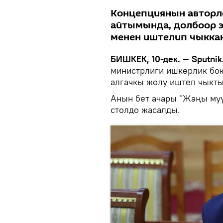
Концепциянын авторл
айтымында, долбоор э
менен иштелип чыккан
БИШКЕК, 10-дек. — Sputnik
министрлиги ишкерлик бою
алгачкы жолу иштеп чыкты
Анын бет ачары "Жаңы муу
столдо жасалды.