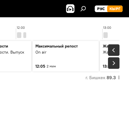
РУС
КЫРГ
12:00
13:00
ости
Максимальный репост
Жаңылыктар
ости. Выпуск
On air
Жаңылыктар.
12:05
13:01
2 мин
3 мин
г. Бишкек
89.3