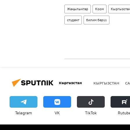
Жаңылыктар
Коом
Кыргызста
студент
билим берүү
Кыргызстан
КЫРГЫЗСТАН
СА
Telegram
VK
ТikТоk
Rutub