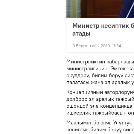
Министр кесиптик б
атады
9 Бештин айы 2019, 11:54
Министрликтин кабарлашын
министрлигинин, Эмгек жа
өкүлдөрү, билим берүү си
палатасы жана эл аралык 
Концепциянын авторлорун
долбоор эл аралык тажрый
ошондой эле концепцияда
ишкерлик тажрыйбасын өнү
Маалымат боюнча Улуттук
кесиптик билим берүү сист