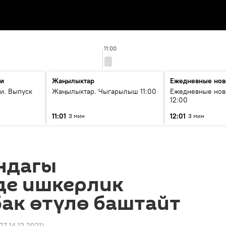
11:00
ти
Жаңылыктар
Ежедневные нов
и. Выпуск
Жаңылыктар. Чыгарылыш 11:00
Ежедневные нов
12:00
11:01
12:01
3 мин
3 мин
ндагы
де ишкерлик
ак өтүлө баштайт
:27 14.12.2021
)