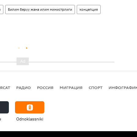
н
Билим берүү жана илим министрлиги
концепция
ЯСАТ
РАДИО
РОССИЯ
МИГРАЦИЯ
СПОРТ
ИНФОГРАФИ
e
Odnoklassniki