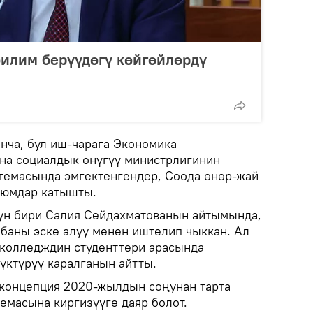
илим берүүдөгү көйгөйлөрдү
ча, бул иш-чарага Экономика
на социалдык өнүгүү министрлигинин
стемасында эмгектенгендер, Соода өнөр-жай
уюмдар катышты.
ун бири Салия Сейдахматованын айтымында,
баны эске алуу менен иштелип чыккан. Ал
 колледждин студенттери арасында
ктүрүү каралганын айтты.
 концепция 2020-жылдын соңунан тарта
емасына киргизүүгө даяр болот.