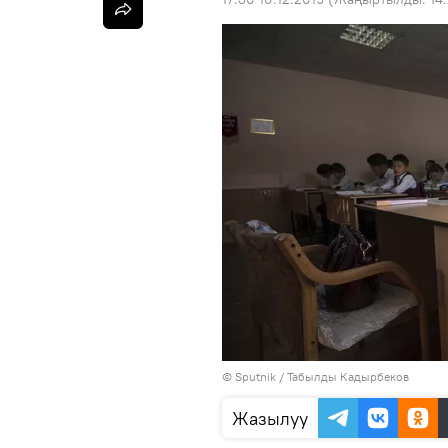
©
Sputnik / Табылды Кадырбеков
Жазылуу