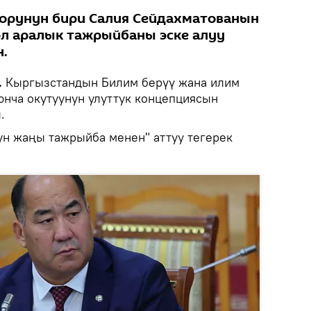
орунун бири Салия Сейдахматованын
л аралык тажрыйбаны эске алуу
.
.
Кыргызстандын Билим берүү жана илим
нча окутуунун улуттук концепциясын
.
н жаңы тажрыйба менен" аттуу тегерек