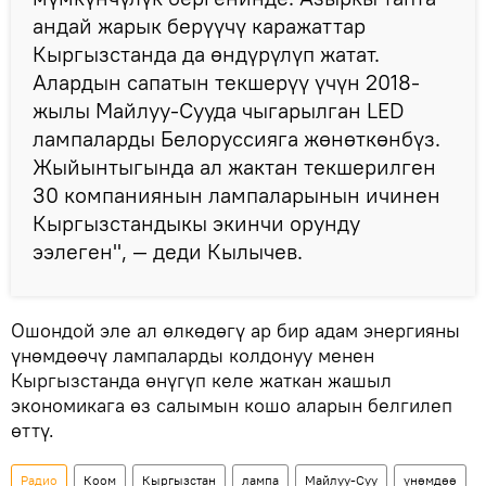
андай жарык берүүчү каражаттар
Кыргызстанда да өндүрүлүп жатат.
Алардын сапатын текшерүү үчүн 2018-
жылы Майлуу-Сууда чыгарылган LED
лампаларды Белоруссияга жөнөткөнбүз.
Жыйынтыгында ал жактан текшерилген
30 компаниянын лампаларынын ичинен
Кыргызстандыкы экинчи орунду
ээлеген", — деди Кылычев.
Ошондой эле ал өлкөдөгү ар бир адам энергияны
үнөмдөөчү лампаларды колдонуу менен
Кыргызстанда өнүгүп келе жаткан жашыл
экономикага өз салымын кошо аларын белгилеп
өттү.
Радио
Коом
Кыргызстан
лампа
Майлуу-Суу
үнөмдөө