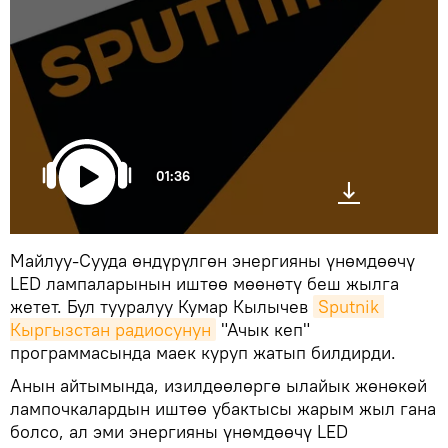
01:36
Майлуу-Сууда өндүрүлгөн энергияны үнөмдөөчү
LED лампаларынын иштөө мөөнөтү беш жылга
жетет. Бул тууралуу Кумар Кылычев
Sputnik 
Кыргызстан радиосунун
"Ачык кеп"
программасында маек куруп жатып билдирди.
Анын айтымында, изилдөөлөргө ылайык жөнөкөй
лампочкалардын иштөө убактысы жарым жыл гана
болсо, ал эми энергияны үнөмдөөчү LED