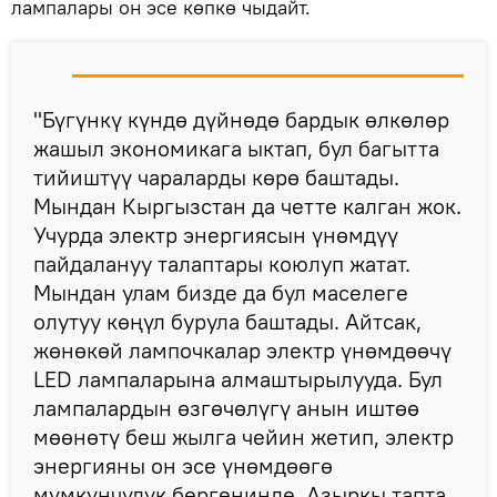
лампалары он эсе көпкө чыдайт.
"Бүгүнкү күндө дүйнөдө бардык өлкөлөр
жашыл экономикага ыктап, бул багытта
тийиштүү чараларды көрө баштады.
Мындан Кыргызстан да четте калган жок.
Учурда электр энергиясын үнөмдүү
пайдалануу талаптары коюлуп жатат.
Мындан улам бизде да бул маселеге
олутуу көңүл бурула баштады. Айтсак,
жөнөкөй лампочкалар электр үнөмдөөчү
LED лампаларына алмаштырылууда. Бул
лампалардын өзгөчөлүгү анын иштөө
мөөнөтү беш жылга чейин жетип, электр
энергияны он эсе үнөмдөөгө
мүмкүнчүлүк бергенинде. Азыркы тапта