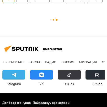
Кыргызстан
КЫРГЫЗСТАН
САЯСАТ
РАДИО
РОССИЯ
МИГРАЦИЯ
СП
Telegram
VK
ТikТоk
Rutube
Долбоор жөнүндө
Пайдалануу эрежелери