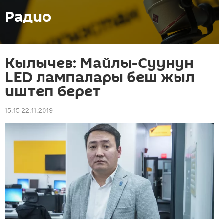
Радио
Кылычев: Майлы-Суунун
LED лампалары беш жыл
иштеп берет
15:15 22.11.2019