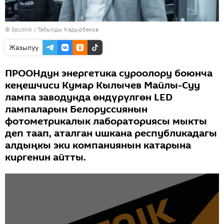
©
Sputnik / Табылды Кадырбеков
Жазылуу
ПРООНдун энергетика суроолору боюнча
кеңешчиси Кумар Кылычев Майлы-Суу
лампа заводунда өндүрүлгөн LED
лампаларын Белоруссиянын
фотометрикалык лабораториясы мыкты
деп таап, аталган ишкана республикадагы
алдыңкы эки компаниянын катарына
киргенин айтты.