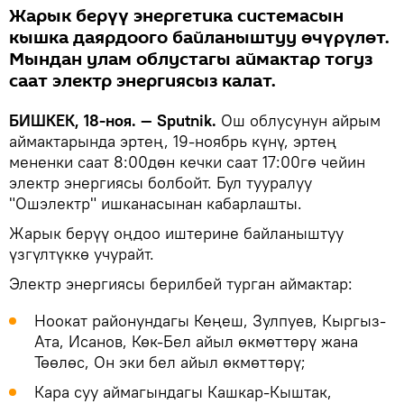
Жарык берүү энергетика системасын
кышка даярдоого байланыштуу өчүрүлөт.
Мындан улам облустагы аймактар тогуз
саат электр энергиясыз калат.
БИШКЕК, 18-ноя. — Sputnik.
Ош облусунун айрым
аймактарында эртең, 19-ноябрь күнү, эртең
мененки саат 8:00дөн кечки саат 17:00гө чейин
электр энергиясы болбойт. Бул тууралуу
"Ошэлектр" ишканасынан кабарлашты.
Жарык берүү оңдоо иштерине байланыштуу
үзгүлтүккө учурайт.
Электр энергиясы берилбей турган аймактар:
Ноокат районундагы Кеңеш, Зулпуев, Кыргыз-
Ата, Исанов, Көк-Бел айыл өкмөттөрү жана
Төөлөс, Он эки бел айыл өкмөттөрү;
Кара суу аймагындагы Кашкар-Кыштак,