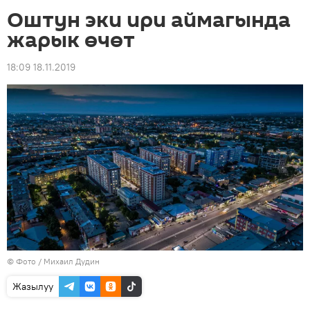
Оштун эки ири аймагында
жарык өчөт
18:09 18.11.2019
© Фото / Михаил Дудин
Жазылуу