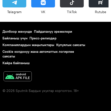
Telegram
VK
ТikТоk
Rutube
Долбоор жөнүндө
Пайдалануу эрежелери
Байланыш үчүн
Пресс-релиздер
Компаниялардын жаңылыктары
Купуялык саясаты
Cookie колдонуу жана автоматтык логирлөө
саясаты
Кайра байланыш
© 2026 Sputnik Бардык укуктар корголгон. 18+