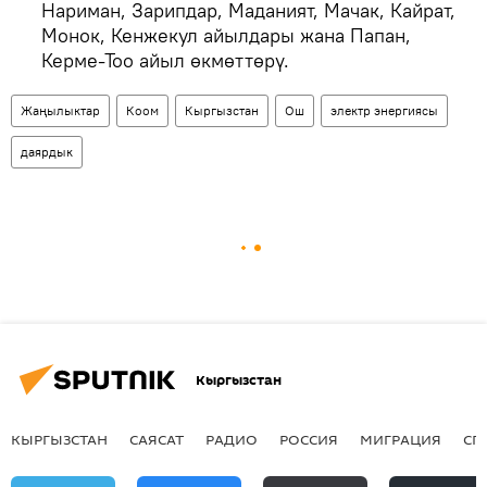
Нариман, Зарипдар, Маданият, Мачак, Кайрат,
Монок, Кенжекул айылдары жана Папан,
Керме-Тоо айыл өкмөттөрү.
Жаңылыктар
Коом
Кыргызстан
Ош
электр энергиясы
даярдык
Кыргызстан
КЫРГЫЗСТАН
САЯСАТ
РАДИО
РОССИЯ
МИГРАЦИЯ
СП