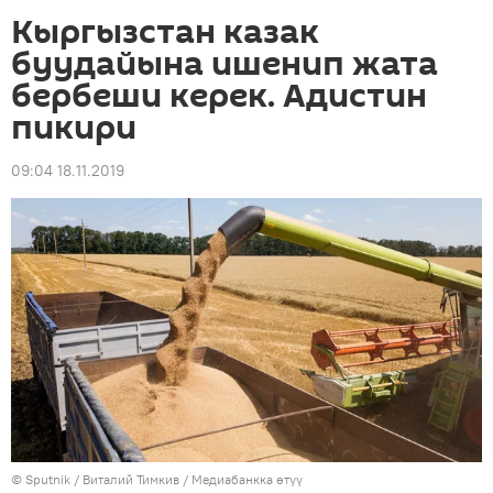
Кыргызстан казак
буудайына ишенип жата
бербеши керек. Адистин
пикири
09:04 18.11.2019
©
Sputnik
/ Виталий Тимкив
/
Медиабанкка өтүү