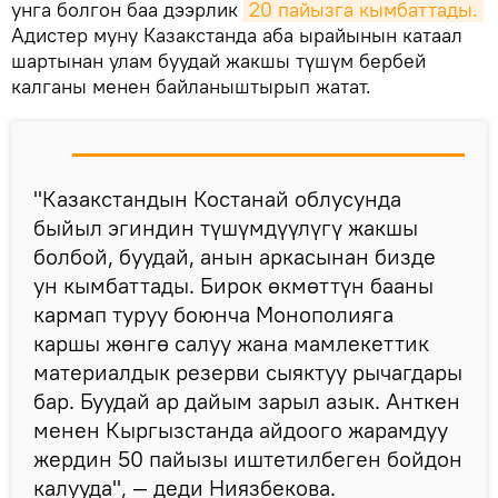
унга болгон баа дээрлик
20 пайызга кымбаттады.
Адистер муну Казакстанда аба ырайынын катаал
шартынан улам буудай жакшы түшүм бербей
калганы менен байланыштырып жатат.
"Казакстандын Костанай облусунда
быйыл эгиндин түшүмдүүлүгү жакшы
болбой, буудай, анын аркасынан бизде
ун кымбаттады. Бирок өкмөттүн бааны
кармап туруу боюнча Монополияга
каршы жөнгө салуу жана мамлекеттик
материалдык резерви сыяктуу рычагдары
бар. Буудай ар дайым зарыл азык. Анткен
менен Кыргызстанда айдоого жарамдуу
жердин 50 пайызы иштетилбеген бойдон
калууда", — деди Ниязбекова.