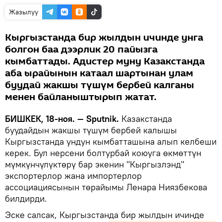
Жазылуу
Кыргызстанда бир жылдын ичинде унга
болгон баа дээрлик 20 пайызга
кымбаттады. Адистер муну Казакстанда
аба ырайынын катаал шартынан улам
буудай жакшы түшүм бербей калганы
менен байланыштырып жатат.
БИШКЕК, 18-ноя. — Sputnik.
Казакстанда
буудайдын жакшы түшүм бербей калышы
Кыргызстанда ундун кымбатташына алып келбеши
керек. Бул нерсени болтурбай коюуга өкмөттүн
мүмкүнчүлүктөрү бар экенин "Кыргызлэнд"
экспортерлор жана импортерлор
ассоциациясынын төрайымы Ленара Ниязбекова
билдирди.
Эске салсак, Кыргызстанда бир жылдын ичинде