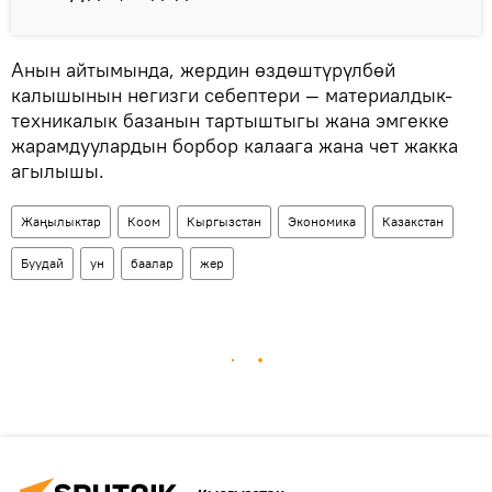
Анын айтымында, жердин өздөштүрүлбөй
калышынын негизги себептери — материалдык-
техникалык базанын тартыштыгы жана эмгекке
жарамдуулардын борбор калаага жана чет жакка
агылышы.
Жаңылыктар
Коом
Кыргызстан
Экономика
Казакстан
Буудай
ун
баалар
жер