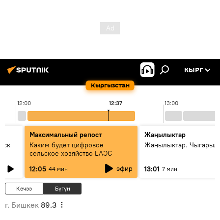
КЫРГ
Кыргызстан
12:00
12:37
13:00
Максимальный репост
Жаңылыктар
уск
Каким будет цифровое
Жаңылыктар. Чыгарыл
сельское хозяйство ЕАЭС
эфир
12:05
13:01
44 мин
7 мин
Кечээ
Бүгүн
г. Бишкек
89.3