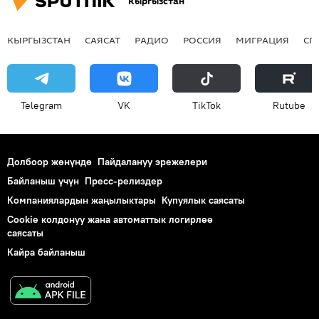
Кыргызстан
КЫРГЫЗСТАН
САЯСАТ
РАДИО
РОССИЯ
МИГРАЦИЯ
СП
Telegram
VK
ТikТоk
Rutube
Долбоор жөнүндө
Пайдалануу эрежелери
Байланыш үчүн
Пресс-релиздер
Компаниялардын жаңылыктары
Купуялык саясаты
Cookie колдонуу жана автоматтык логирлөө
саясаты
Кайра байланыш