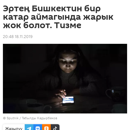
Эртең Бишкектин бир
катар аймагында жарык
жок болот. Тизме
20:48 18.11.2019
©
Sputnik / Табылды Кадырбеков
Жазылуу