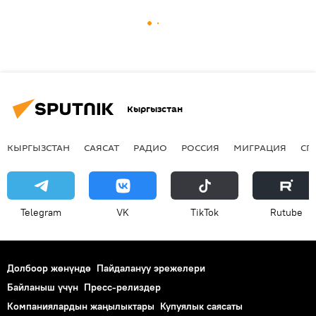
Кыргызстан
КЫРГЫЗСТАН
САЯСАТ
РАДИО
РОССИЯ
МИГРАЦИЯ
СП
Telegram
VK
ТikТоk
Rutube
Долбоор жөнүндө
Пайдалануу эрежелери
Байланыш үчүн
Пресс-релиздер
Компаниялардын жаңылыктары
Купуялык саясаты