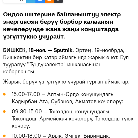
Оңдоо иштерине байланыштуу электр
энергиясын берүү борбор калаанын
көчөлөрүндө жана жаңы конуштарда
үзгүлтүккө учурайт.
БИШКЕК, 18-ноя. — Sputnik.
Эртең, 19-ноябрда,
Бишкектин бир катар аймагында жарык өчөт. Бул
тууралуу "Түндүкэлектр" ишканасынан
кабарлашты.
Жарык берүү үзгүлтүккө учурай турган аймактар:
15.00-17.00 — Алтын-Ордо конушундагы
Кадырбай-Ата, Субанов, Акматов көчөлөрү;
09.30-15.00 — Төкөлдөш конушундагы
Төкөлдөш, Армейская көчөлөрү, Төкөлдөш туюк
көчөсү;
10.00-18.00 — Арык, Эмгек, Биримдик,