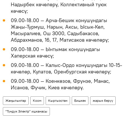
Надырбек көчөлөрү, Коллективный туюк
көчөсү;
09.00-18.00 — Арча-Бешик конушундагы
Жаңы-Турмуш, Нарын, Аксы, Ысык-Көл,
Масыралиев, Ош 3000, Садыбакасов,
Абдрахманов, 16, 17, Матисаков көчөлөрү;
09.00-18.00 — Ынтымак конушундагы
Хаперская көчөсү;
09.00-18.00 — Калыс-Ордо конушундагы 10-15-
көчөлөр, Кулатов, Оренбургская көчөлөрү;
09.00-18.00 — Коенкөзов, Фрунзе, Манас,
Исанов, Фучик, Киев көчөлөрү.
Жаңылыктар
Коом
Кыргызстан
Бишкек
жарык берүү
"Түндүк Электр" ишканасы