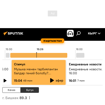
КЫРГ
Кыргызстан
15:00
15:26
16:00
Стимул
Ежедневные новости
15:00
Музыка менен тарбияланган
Ежедневные новости. 
балдар гений болобу?
16:00
Кыргыздын жашоосунда
эфир
15:04
16:01
49 мин
7 мин
музыканын орду
Кечээ
Бүгүн
г. Бишкек
89.3