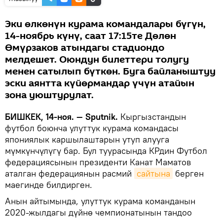
Эки өлкөнүн курама командалары бүгүн,
14-ноябрь күнү, саат 17:15те Дөлөн
Өмүрзаков атындагы стадиондо
мелдешет. Оюндун билеттери толугу
менен сатылып бүткөн. Буга байланыштуу
эски аянтта күйөрмандар үчүн атайын
зона уюштурулат.
БИШКЕК, 14-ноя. — Sputnik.
Кыргызстандын
футбол боюнча улуттук курама командасы
япониялык каршылаштарын утуп алууга
мүмкүнчүлүгү бар. Бул туурасында КРдин Футбол
федерациясынын президенти Канат Маматов
аталган федерациянын расмий
сайтына
берген
маегинде билдирген.
Анын айтымында, улуттук курама команданын
2020-жылдагы дүйнө чемпионатынын тандоо