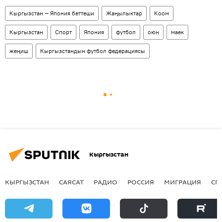
Кыргызстан — Япония беттеши
Жаңылыктар
Коом
Кыргызстан
Спорт
Япония
футбол
оюн
маек
жеңиш
Кыргызстандын футбол федерациясы
Кыргызстан
КЫРГЫЗСТАН
САЯСАТ
РАДИО
РОССИЯ
МИГРАЦИЯ
СП