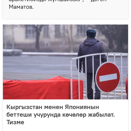
Маматов.
Кыргызстан менен Япониянын
беттеши учурунда көчөлөр жабылат.
Тизме