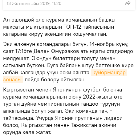
13 Жетинин айы 2019, 11:20
Ал ошондой эле курама команданын башкы
максаты мыктылардын ТОП-12 тайпасынын
катарына кирүү экендигин кошумчалган.
Эки өлкөнүн командалары бүгүн, 14-ноябрь күнү,
саат 17:15те Дөлөн Өмүрзаков атындагы стадиондо
мелдешет. Оюндун билеттери толугу менен
сатылып бүткөн. Буга байланыштуу беттешке кире
албай калгандар үчүн эски аянтта
күйөрмандар 
зонасы
пайда болору айтылган.
Кыргызстан менен Япониянын футбол боюнча
курама командаларынын оюну 2022-жылы өтө
турган дүйнө чемпионатынын тандоо турунун
алкагында болуп жатат. Эки команда тең F
тайпасында. Учурда Япония группанын лидери
болсо, Кыргызстан менен Тажикстан экинчи
орунда келе жатат.