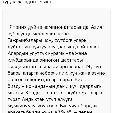
туруна даярдыгы мыкты.
"Япония дүйнө чемпионаттарында, Азия
кубогунда мелдешип келет.
Тажрыйбалары чоң, футболчулары
дүйнөнүн күчтүү клубдарында ойношот.
Алардын улуттук курамында жана
клубдарында ойногон шарттары
биздикинен кыйла айырмаланат. Мунун
баары аларга чеберчилик, күч жана өзүнө
болгон ишенимди арттырат. Бирок
биздин команданын деми күч, даярдыгы
мыкты. Колдоп-коштогон күйөрмандары
турат. Андыктан утуп алууга
мүмкүнчүлүгүбүз бар. Бул үчүн бардык
аракетибизди жумшайбыз", — деген