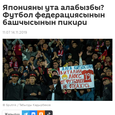
Японияны ута алабызбы?
Футбол федерациясынын
башчысынын пикири
11:07 14.11.2019
©
Sputnik / Табылды Кадырбеков
Жазылуу