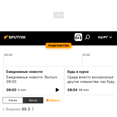
КЫРГ
Кыргызстан
00:00
01:00
Ежедневные новости
Будь в курсе
Ежедневные новости. Выпуск
Среда вместо воскресенья и
08:00
другие новшества: как будут
проходить выборы в КР?
08:00
08:04
4 мин
38 мин
Кечээ
Бүгүн
Эфирге
г. Бишкек
89.3