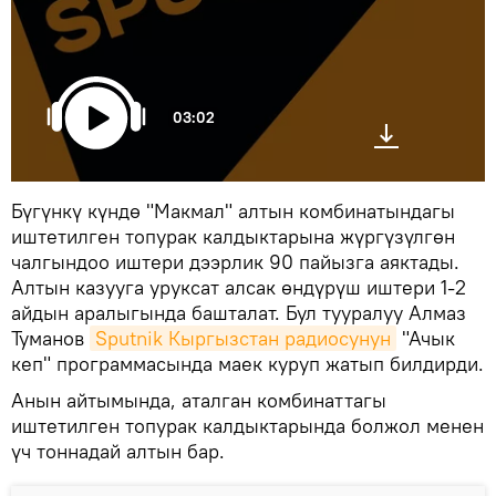
03:02
Бүгүнкү күндө "Макмал" алтын комбинатындагы
иштетилген топурак калдыктарына жүргүзүлгөн
чалгындоо иштери дээрлик 90 пайызга аяктады.
Алтын казууга уруксат алсак өндүрүш иштери 1-2
айдын аралыгында башталат. Бул тууралуу Алмаз
Туманов
Sputnik Кыргызстан радиосунун
"Ачык
кеп" программасында маек куруп жатып билдирди.
Анын айтымында, аталган комбинаттагы
иштетилген топурак калдыктарында болжол менен
үч тоннадай алтын бар.