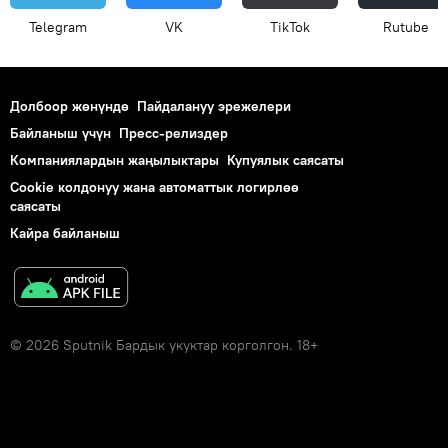
Telegram
VK
ТikТоk
Rutube
Долбоор жөнүндө
Пайдалануу эрежелери
Байланыш үчүн
Пресс-релиздер
Компаниялардын жаңылыктары
Купуялык саясаты
Cookie колдонуу жана автоматтык логирлөө
саясаты
Кайра байланыш
© 2026 Sputnik Бардык укуктар корголгон. 18+