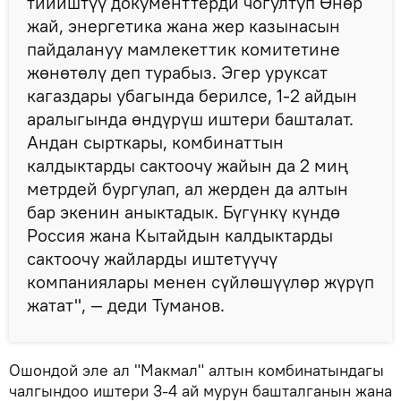
тийиштүү документтерди чогултуп Өнөр
жай, энергетика жана жер казынасын
пайдалануу мамлекеттик комитетине
жөнөтөлү деп турабыз. Эгер уруксат
кагаздары убагында берилсе, 1-2 айдын
аралыгында өндүрүш иштери башталат.
Андан сырткары, комбинаттын
калдыктарды сактоочу жайын да 2 миң
метрдей бургулап, ал жерден да алтын
бар экенин аныктадык. Бүгүнкү күндө
Россия жана Кытайдын калдыктарды
сактоочу жайларды иштетүүчү
компаниялары менен сүйлөшүүлөр жүрүп
жатат", — деди Туманов.
Ошондой эле ал "Макмал" алтын комбинатындагы
чалгындоо иштери 3-4 ай мурун башталганын жана