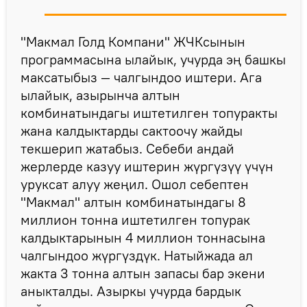
"Макмал Голд Компани" ЖЧКсынын
программасына ылайык, учурда эң башкы
максатыбыз — чалгындоо иштери. Ага
ылайык, азырынча алтын
комбинатындагы иштетилген топуракты
жана калдыктарды сактоочу жайды
текшерип жатабыз. Себеби андай
жерлерде казуу иштерин жүргүзүү үчүн
уруксат алуу жеңил. Ошол себептен
"Макмал" алтын комбинатындагы 8
миллион тонна иштетилген топурак
калдыктарынын 4 миллион тоннасына
чалгындоо жүргүздүк. Натыйжада ал
жакта 3 тонна алтын запасы бар экени
аныкталды. Азыркы учурда бардык