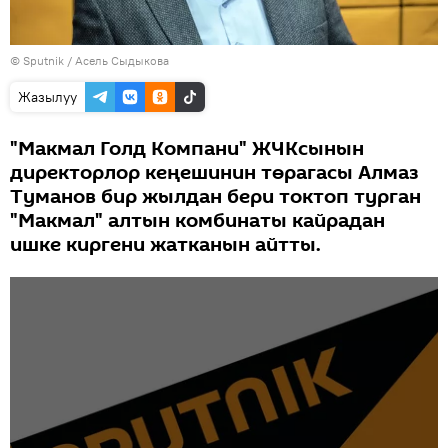
©
Sputnik
/ Асель Сыдыкова
Жазылуу
"Макмал Голд Компани" ЖЧКсынын
директорлор кеңешинин төрагасы Алмаз
Туманов бир жылдан бери токтоп турган
"Макмал" алтын комбинаты кайрадан
ишке киргени жатканын айтты.