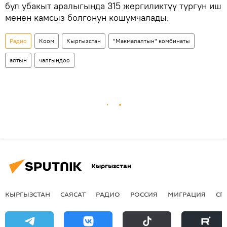
бул убакыт аралыгында 315 жергиликтүү тургун иш
менен камсыз болгонун кошумчалады.
Радио
Коом
Кыргызстан
"Макмалалтын" комбинаты
алтын
чалгындоо
Кыргызстан
КЫРГЫЗСТАН
САЯСАТ
РАДИО
РОССИЯ
МИГРАЦИЯ
СП