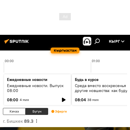
КЫРГ
Кыргызстан
00:00
01:00
Ежедневные новости
Будь в курсе
Ежедневные новости. Выпуск
Среда вместо воскресенья и
08:00
другие новшества: как будут
проходить выборы в КР?
08:00
08:04
4 мин
38 мин
Кечээ
Бүгүн
Эфирге
г. Бишкек
89.3