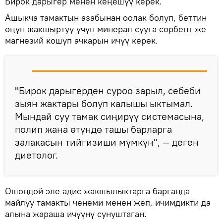
Бирок дарыгер менен кеңешүү керек.
Ашыкча тамактын азабынан оолак болуп, беттин
өңүн жакшыртуу үчүн минерал сууга сорбент же
магнезий кошуп ачкарын ичүү керек.
"Бирок дарыгерден суроо зарыл, себеби
зыян жактары болуп калышы ыктымал.
Мындай суу тамак сиңирүү системасына,
полип жана өтүндө ташы барларга
залакасын тийгизиши мүмкүн", — деген
диетолог.
Ошондой эле адис жакшылыктарга барганда
майлуу тамакты ченеми менен жеп, ичимдикти да
алына жараша ичүүнү сунуштаган.