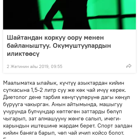
Шайтандан коркуу оору менен
байланыштуу. Окумуштуулардын
иликтөөсү
2 Жетинин айы 2019, 09:55
Маалыматка ылайык, күчтүү азыктардан кийин
суткасына 1,5-2 литр суу же көк чай ичүү керек.
Диетолог дене тарбия көнүгүүлөрүнө дагы көңүл
бурууга чакырган. Анын айтымында, машыгуу
учурунда булчуңдар көптөгөн заттарды бөлүп
чыгарып, зат алмашууну жөнгө салып, ичеги-
карындын иштешине жардам берет. Спорт залдан
кийин баняга барып, чөп чай ичип койсо болот.