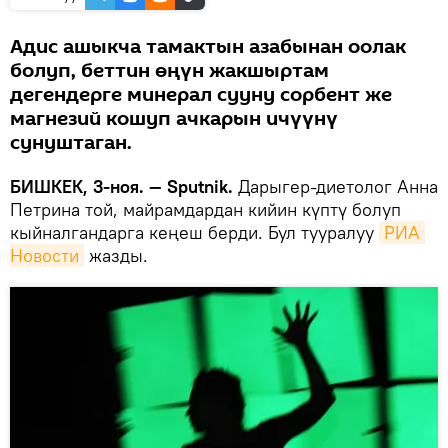
Адис ашыкча тамактын азабынан оолак
болуп, беттин өңүн жакшыртам
дегендерге минерал сууну сорбент же
магнезий кошуп ачкарын ичүүнү
сунуштаган.
БИШКЕК, 3-ноя. — Sputnik.
Дарыгер-диетолог Анна
Петрина той, майрамдардан кийин күптү болуп
кыйналгандарга кеңеш берди. Бул тууралуу
РИА 
Новости
жазды.