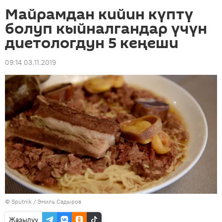
Майрамдан кийин күптү
болуп кыйналгандар үчүн
диетологдун 5 кеңеши
09:14 03.11.2019
©
Sputnik / Эмиль Садыров
Жазылуу