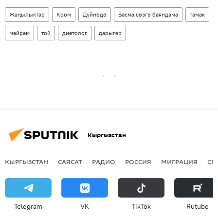
Жаңылыктар
Коом
Дүйнөдө
Басма сөзгө баяндама
тамак
майрам
той
диетолог
дарыгер
Кыргызстан
КЫРГЫЗСТАН
САЯСАТ
РАДИО
РОССИЯ
МИГРАЦИЯ
СП
Telegram
VK
ТikТоk
Rutube