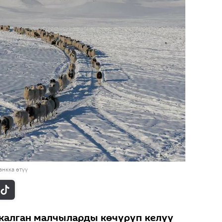
нкка өтүү
калган малчыларды көчүрүп келүү