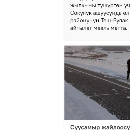
жылкыны түшүргөн уч
Сокулук ашуусунда өл
районунун Төш-Булак 
айтылат маалыматта.
Суусамыр жайлоосу