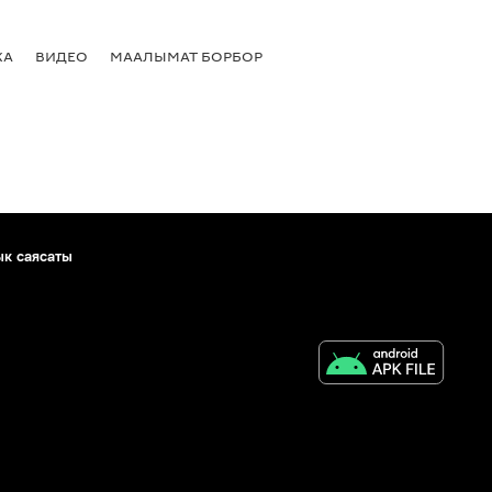
КА
ВИДЕО
МААЛЫМАТ БОРБОР
ык саясаты