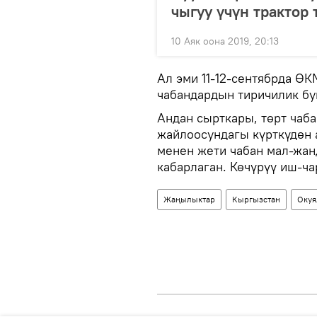
чыгуу үчүн трактор
10 Аяк оона 2019, 20:13
Ал эми 11-12-сентябрда Ө
чабандардын тиричилик б
Андан сырткары, төрт чаб
жайлоосундагы күрткүдөн 
менен жети чабан мал-жа
кабарлаган. Көчүрүү иш-ча
Жаңылыктар
Кыргызстан
Окуя