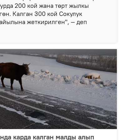
урда 200 кой жана төрт жылкы
гөн. Калган 300 кой Сокулук
айылына жеткирилген", — деп
нда карда калган малды алып