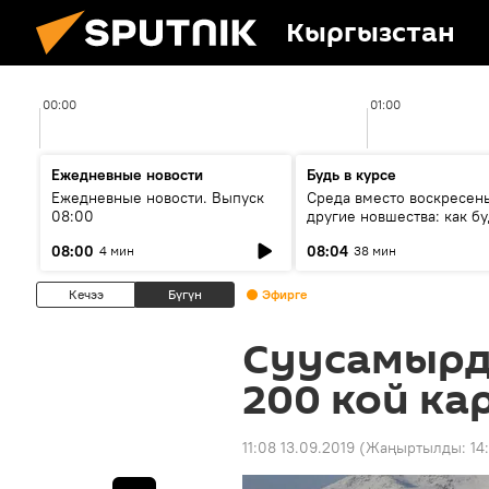
Кыргызстан
00:00
01:00
Ежедневные новости
Будь в курсе
Ежедневные новости. Выпуск
Среда вместо воскресень
08:00
другие новшества: как бу
проходить выборы в КР?
08:00
08:04
4 мин
38 мин
Кечээ
Бүгүн
Эфирге
Суусамырд
200 кой ка
11:08 13.09.2019
(Жаңыртылды:
14