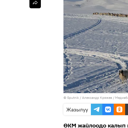
©
Sputnik
/ Александр Кряжев
/
Медиаба
Жазылуу
ӨКМ жайлоодо калып 