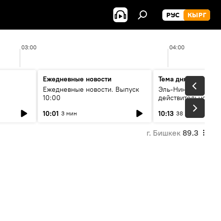
РУС
КЫРГ
03:00
04:00
Ежедневные новости
Тема дня
Ежедневные новости. Выпуск
Эль-Ниньо, жара и 
10:00
действительно вли
 өнүгүү
погоду в Кыргызст
10:01
10:13
3 мин
38 мин
г. Бишкек
89.3