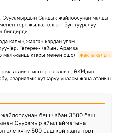
.
Суусамырдын Сандык жайлоосунан малды
менен төрт жылкы өлгөн. Бул тууралуу
 билдирди.
рда калың жааган кардан улам
уу-Төр, Тегерек-Кайың, Арамза
р мал-жандыктары менен ошол
жакта калып 
оюнча атайын иштер жасалып, ӨКМдин
бу, авариялык-куткаруу унаасы жана атайын
к жайлоосунан беш чабан 3500 баш
ынан Суусамыр айыл аймагына
ол эле күнү 500 баш кой жана төрт