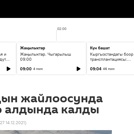
02:00
Жаңылыктар
Күн башат
я и
Жаңылыктар. Чыгарылыш
Кыргызстандагы боор
дут
09:00
трансплантациясы:
жетишкендиктер жана
09:00
09:04
4 мин
46 мин
келечеги
ын жайлоосунда
р алдында калды
:27 14.12.2021
)