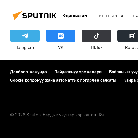
Кыргызстан
КЫРГЫЗСТАН
СА
Telegram
VK
ТikТоk
Rutub
Долбоор жөнүндө
Пайдалануу эрежелери
Байланыш үчү
Cookie колдонуу жана автоматтык логирлөө саясаты
Кайра
© 2026 Sputnik Бардык укуктар корголгон. 18+