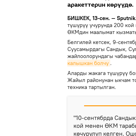
аракеттерин көрүүдө.
БИШКЕК, 13-сен. — Sputnik
түшүрүү учурунда 200 кой 
ӨКМдин маалымат кызматы
Белгилей кетсек, 9-сентяб
Суусамырдагы Сандык, Сул
жайлоолорундагы чабанда
калышкан болчу
.
Аларды жакага түшүрүү б
Жайыл районунан ыкчам то
техника тартылган.
"10-сентябрда Санды
кой менен ӨКМ тараб
көчүрүлүп келген. Ош