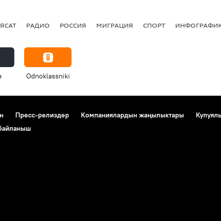
ЯСАТ
РАДИО
РОССИЯ
МИГРАЦИЯ
СПОРТ
ИНФОГРАФИ
e
Odnoklassniki
н
Пресс-релиздер
Компаниялардын жаңылыктары
Купуял
 байланыш