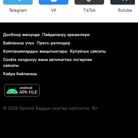
Telegram
VK
ТikТоk
Rutube
Долбоор жөнүндө
Пайдалануу эрежелери
Байланыш үчүн
Пресс-релиздер
Компаниялардын жаңылыктары
Купуялык саясаты
Cookie колдонуу жана автоматтык логирлөө
саясаты
Кайра байланыш
© 2026 Sputnik Бардык укуктар корголгон. 18+