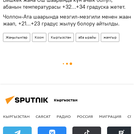
абанын температурасы +32…+34 градуска жетет.
Чолпон-Ата шаарында мезгил-мезгили менен жаан
жаап, +21...+23 градус жылуу болору айтылды.
Жаңылыктар
Коом
Кыргызстан
аба ырайы
жамгыр
Кыргызстан
КЫРГЫЗСТАН
САЯСАТ
РАДИО
РОССИЯ
МИГРАЦИЯ
СП