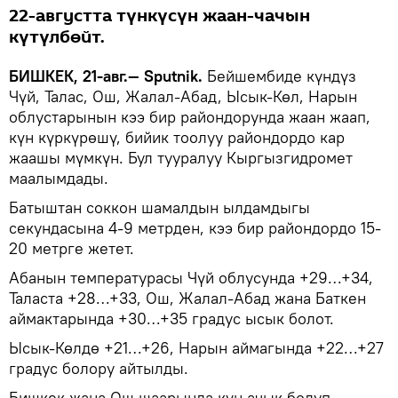
22-августта түнкүсүн жаан-чачын
күтүлбөйт.
БИШКЕК, 21-авг.— Sputnik.
Бейшембиде күндүз
Чүй, Талас, Ош, Жалал-Абад, Ысык-Көл, Нарын
облустарынын кээ бир райондорунда жаан жаап,
күн күркүрөшү, бийик тоолуу райондордо кар
жаашы мүмкүн. Бул тууралуу Кыргызгидромет
маалымдады.
Батыштан соккон шамалдын ылдамдыгы
секундасына 4-9 метрден, кээ бир райондордо 15-
20 метрге жетет.
Абанын температурасы Чүй облусунда +29…+34,
Таласта +28…+33, Ош, Жалал-Абад жана Баткен
аймактарында +30…+35 градус ысык болот.
Ысык-Көлдө +21…+26, Нарын аймагында +22…+27
градус болору айтылды.
Бишкек жана Ош шаарында күн ачык болуп,