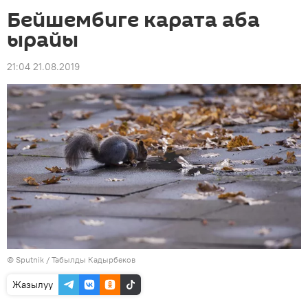
Бейшембиге карата аба
ырайы
21:04 21.08.2019
©
Sputnik / Табылды Кадырбеков
Жазылуу