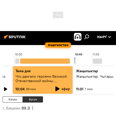
КЫРГ
Кыргызстан
10:00
10:46
11:00
Тема дня
Жаңылыктар
уск
Что двигало героями Великой
Жаңылыктар. Чыгарылы
Отечественной войны:
вспоминая Чолпонбая
эфир
10:04
11:01
39 мин
7 мин
Тулебердиева
Кечээ
Бүгүн
г. Бишкек
89.3