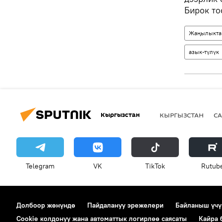
Бирок то
Жаңылыкта
азык-түлүк
Кыргызстан
КЫРГЫЗСТАН
СА
Telegram
VK
ТikТоk
Rutub
Долбоор жөнүндө
Пайдалануу эрежелери
Байланыш үчү
Cookie колдонуу жана автоматтык логирлөө саясаты
Кайра