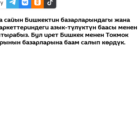
у
а сайын Бишкектин базарларындагы жана
аркеттериндеги азык-түлүктүн баасы менен
тырабыз. Бул ирет Бишкек менен Токмок
рынын базарларына баам салып көрдүк.