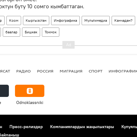
октун буту 10 сомго кымбаттаган.
р
Коом
Кыргызстан
Инфографика
Мультимедиа
Канчадан?
баалар
Бишкек
Токмок
ЯСАТ
РАДИО
РОССИЯ
МИГРАЦИЯ
СПОРТ
ИНФОГРАФИ
e
Odnoklassniki
н
Пресс-релиздер
Компаниялардын жаңылыктары
Купуял
 байланыш