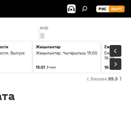
РУС
КЫРГ
14:00
15
ости
Жаңылыктар
Ежедневные 
ости. Выпуск
Жаңылыктар. Чыгарылыш 15:00
Ежедневные н
16:00
15:01
16:01
3 мин
3 мин
г. Бишкек
89.3
ата