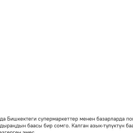
да Бишкектеги супермаркеттер менен базарларда п
дыраңдын баасы бир сомго. Калган азык-түлүктүн ба
өзгөргөн эмес.