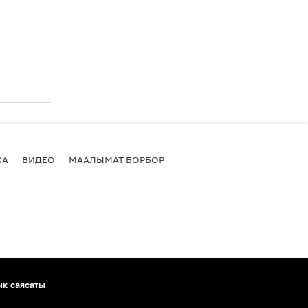
КА
ВИДЕО
МААЛЫМАТ БОРБОР
ык саясаты