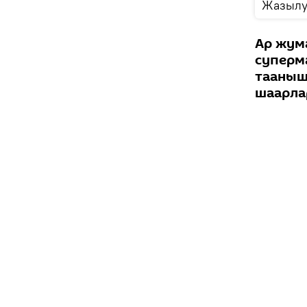
Жазылу
Ар жум
суперм
тааныш
шаарла