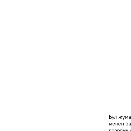
Бул жума
менен ба
дээрлик 