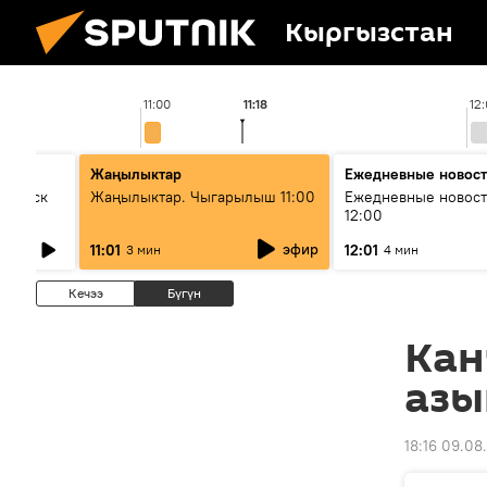
Кыргызстан
11:00
11:18
12
Жаңылыктар
Ежедневные новос
Выпуск
Жаңылыктар. Чыгарылыш 11:00
Ежедневные новост
12:00
эфир
11:01
12:01
3 мин
4 мин
Кечээ
Бүгүн
Кан
азы
18:16 09.08