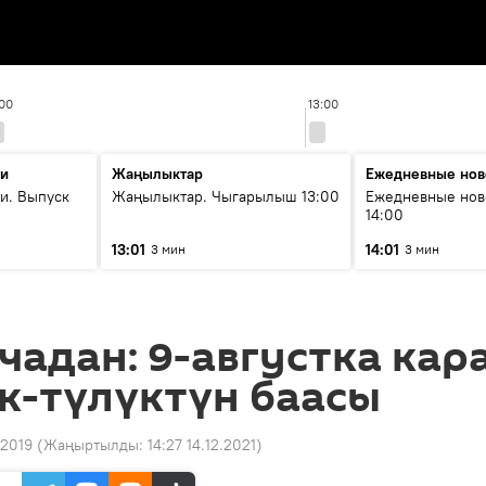
:00
13:00
ти
Жаңылыктар
Ежедневные нов
и. Выпуск
Жаңылыктар. Чыгарылыш 13:00
Ежедневные нов
14:00
13:01
14:01
3 мин
3 мин
чадан: 9-августка кар
к-түлүктүн баасы
.2019
(Жаңыртылды:
14:27 14.12.2021
)