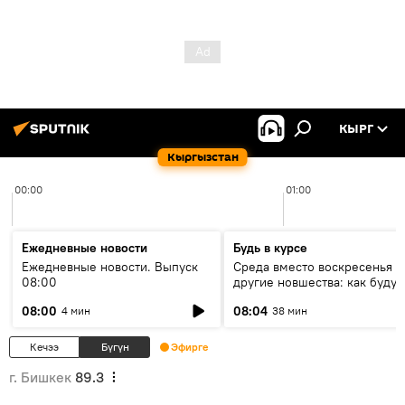
КЫРГ
Кыргызстан
00:00
01:00
Ежедневные новости
Будь в курсе
Ежедневные новости. Выпуск
Среда вместо воскресенья и
08:00
другие новшества: как будут
проходить выборы в КР?
08:00
08:04
4 мин
38 мин
Кечээ
Бүгүн
Эфирге
г. Бишкек
89.3