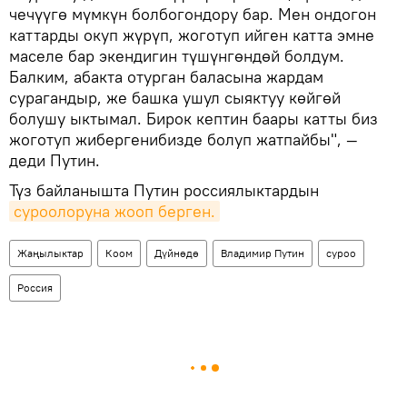
чечүүгө мүмкүн болбогондору бар. Мен ондогон
каттарды окуп жүрүп, жоготуп ийген катта эмне
маселе бар экендигин түшүнгөндөй болдум.
Балким, абакта отурган баласына жардам
сурагандыр, же башка ушул сыяктуу көйгөй
болушу ыктымал. Бирок кептин баары катты биз
жоготуп жибергенибизде болуп жатпайбы", —
деди Путин.
Түз байланышта Путин россиялыктардын
суроолоруна жооп берген.
Жаңылыктар
Коом
Дүйнөдө
Владимир Путин
суроо
Россия