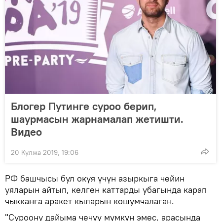
Блогер Путинге суроо берип,
шаурмасын жарнамалап жетишти.
Видео
20 Кулжа 2019, 19:06
РФ башчысы бул окуя үчүн азыркыга чейин
уяларын айтып, келген каттарды убагында карап
чыкканга аракет кыларын кошумчалаган.
"Суроону дайыма чечүү мүмкүн эмес, арасында