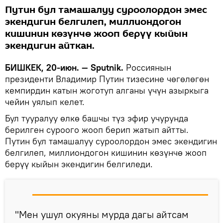
Путин бул тамашалуу суроолордон эмес
экендигин белгилеп, миллиондогон
кишинин көзүнчө жооп берүү кыйын
экендигин айткан.
БИШКЕК, 20-июн. — Sputnik.
Россиянын
президенти Владимир Путин тизесине чөгөлөгөн
кемпирдин катын жоготуп алганы үчүн азыркыга
чейин уялып келет.
Бул тууралуу өлкө башчы түз эфир учурунда
берилген суроого жооп берип жатып айтты.
Путин бул тамашалуу суроолордон эмес экендигин
белгилеп, миллиондогон кишинин көзүнчө жооп
берүү кыйын экендигин белгиледи.
"Мен ушул окуяны мурда дагы айтсам