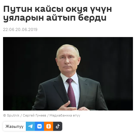
Путин кайсы окуя үчүн
уяларын айтып берди
22:06 20.06.2019
©
Sputnik
/ Сергей Гунеев
/
Медиабанкка өтүү
Жазылуу