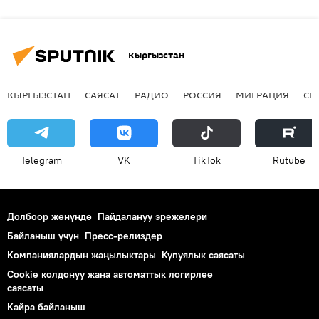
Кыргызстан
КЫРГЫЗСТАН
САЯСАТ
РАДИО
РОССИЯ
МИГРАЦИЯ
СП
Telegram
VK
ТikТоk
Rutube
Долбоор жөнүндө
Пайдалануу эрежелери
Байланыш үчүн
Пресс-релиздер
Компаниялардын жаңылыктары
Купуялык саясаты
Cookie колдонуу жана автоматтык логирлөө
саясаты
Кайра байланыш