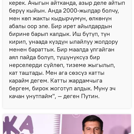
керек. Ачыгын айтканда, азыр деле айтып
берүү кыйын. Анда 2000-жылдар болчу,
мен көп жакты кыдырчумун, өлкөнүн
абалы оор эле. Бир ирет айылдардын
бирине барып калдык. Иш бүтүп, түн
кирип, унаада күздүн ылайлуу жолдору
менен бараттык. Бир маалда улгайган
аял пайда болуп, түшүнүксүз бир
нерселерди сүйлөп, тиземе жыгылып,
кат таштады. Мен ага сөзсүз катты
карайм дегем. Катты жардамчыга
бергем, бирок жоготуп алдык. Муну эч
качан унутпайм", — деген Путин.