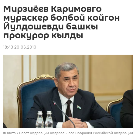
Мирзиёев Каримовго
мураскер болбой койгон
Йулдошевди башкы
прокурор кылды
18:43 20.06.2019
© Фото /
Совет Федерации Федерального Собрания Российской Федерации