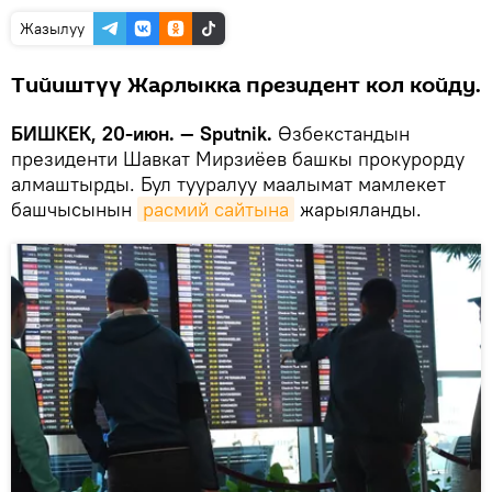
Жазылуу
Тийиштүү Жарлыкка президент кол койду.
БИШКЕК, 20-июн. — Sputnik.
Өзбекстандын
президенти Шавкат Мирзиёев башкы прокурорду
алмаштырды. Бул тууралуу маалымат мамлекет
башчысынын
расмий сайтына
жарыяланды.