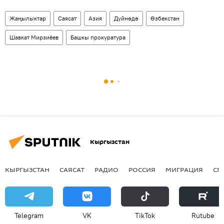
Жаңылыктар
Саясат
Азия
Дүйнөдө
Өзбекстан
Шавкат Мирзиёев
Башкы прокуратура
Кыргызстан
КЫРГЫЗСТАН
САЯСАТ
РАДИО
РОССИЯ
МИГРАЦИЯ
СП
Telegram
VK
ТikТоk
Rutube