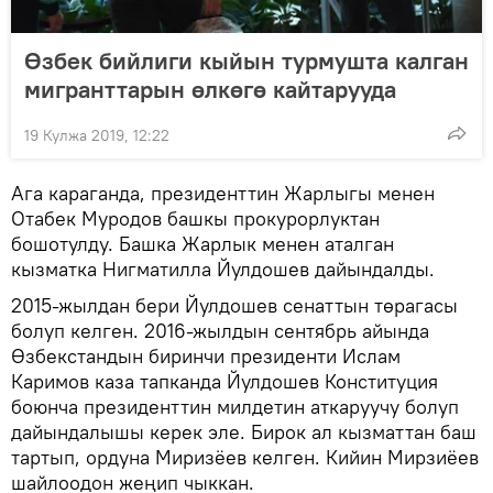
Өзбек бийлиги кыйын турмушта калган
мигранттарын өлкөгө кайтарууда
19 Кулжа 2019, 12:22
Ага караганда, президенттин Жарлыгы менен
Отабек Муродов башкы прокурорлуктан
бошотулду. Башка Жарлык менен аталган
кызматка Нигматилла Йулдошев дайындалды.
2015-жылдан бери Йулдошев сенаттын төрагасы
болуп келген. 2016-жылдын сентябрь айында
Өзбекстандын биринчи президенти Ислам
Каримов каза тапканда Йулдошев Конституция
боюнча президенттин милдетин аткаруучу болуп
дайындалышы керек эле. Бирок ал кызматтан баш
тартып, ордуна Миризёев келген. Кийин Мирзиёев
шайлоодон жеңип чыккан.