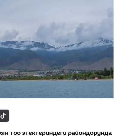
ын тоо этектериндеги райондорунда