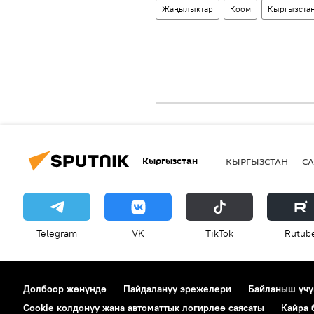
Жаңылыктар
Коом
Кыргызста
Кыргызстан
КЫРГЫЗСТАН
СА
Telegram
VK
ТikТоk
Rutub
Долбоор жөнүндө
Пайдалануу эрежелери
Байланыш үчү
Cookie колдонуу жана автоматтык логирлөө саясаты
Кайра