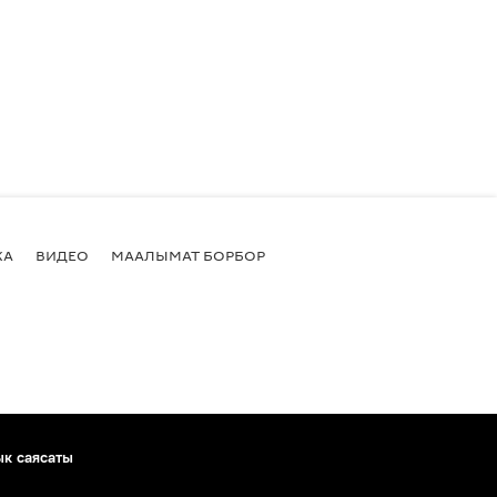
КА
ВИДЕО
МААЛЫМАТ БОРБОР
ык саясаты