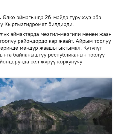
.
Өлкө аймагында 26-майда туруксуз аба
луу Кыргызгидромет билдирди.
лүк аймактарда мезгил-мезгили менен жаан
 тоолуу райондордо кар жаайт. Айрым тоолуу
теринде мөндүр жаашы ыктымал. Күтүлүп
чынга байланыштуу республиканын тоолуу
айондорунда сел жүрүү коркунучу