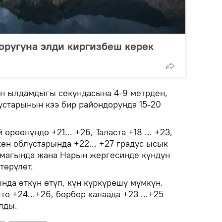
оругуна элди киргизбеш керек
н ылдамдыгы секундасына 4-9 метрден,
устарынын кээ бир райондорунда 15-20
рөөнүндө +21... +26, Таласта +18 ... +23,
ен облустарында +22... +27 градус ысык
ймагында жана Нарын жергесинде күндүн
өтөрүлөт.
да өткүн өтүп, күн күркүрөшү мүмкүн.
 +24...+26, борбор калаада +23 ...+25
лды.