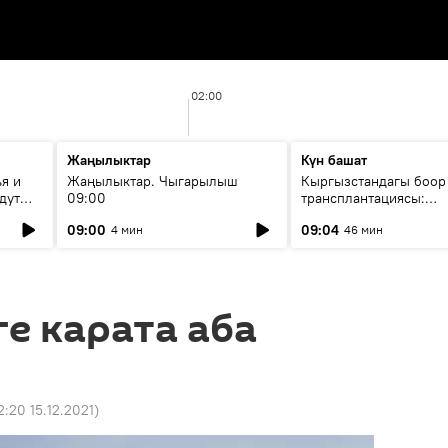
02:00
Жаңылыктар
Күн башат
я и
Жаңылыктар. Чыгарылыш
Кыргызстандагы боор
дут
09:00
трансплантациясы:
жетишкендиктер жана
09:00
09:04
4 мин
46 мин
келечеги
е карата аба
2:20 15.12.2021
)