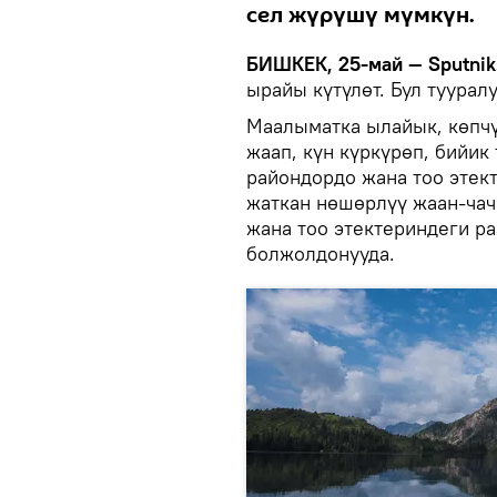
сел жүрүшү мүмкүн.
БИШКЕК, 25-май — Sputnik
ырайы күтүлөт. Бул туура
Маалыматка ылайык, көпчү
жаап, күн күркүрөп, бийик
райондордо жана тоо этек
жаткан нөшөрлүү жаан-ча
жана тоо этектериндеги р
болжолдонууда.