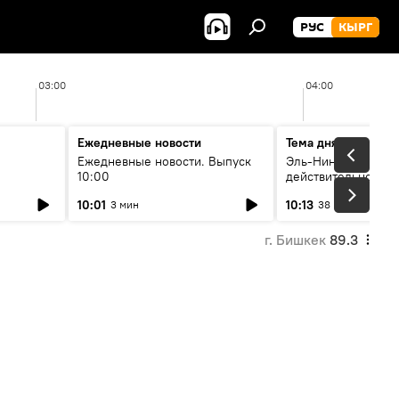
РУС
КЫРГ
03:00
04:00
Ежедневные новости
Тема дня
Ежедневные новости. Выпуск
Эль-Ниньо, жара и 
10:00
действительно вли
 өнүгүү
погоду в Кыргызст
10:01
10:13
3 мин
38 мин
г. Бишкек
89.3