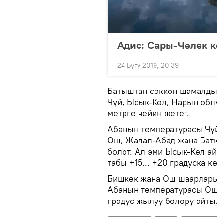
Адис: Сары-Челек к
24 Бугу 2019, 20:39
Батыштан соккон шамалды
Чүй, Ысык-Көл, Нарын обл
метрге чейин жетет.
Абанын температурасы Чүй ө
Ош, Жалал-Абад жана Батк
болот. Ал эми Ысык-Көл а
табы +15... +20 градуска к
Бишкек жана Ош шаарларын
Абанын температурасы Ошто
градус жылуу болору айты