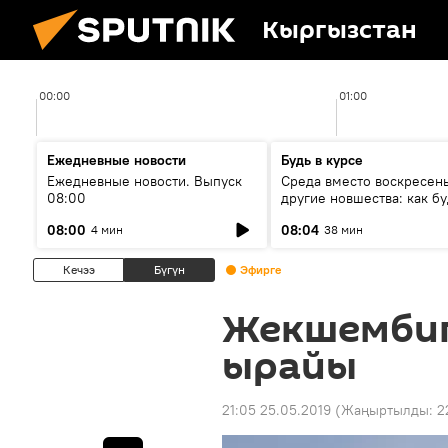
Кыргызстан
00:00
01:00
Ежедневные новости
Будь в курсе
Ежедневные новости. Выпуск
Среда вместо воскресень
08:00
другие новшества: как бу
проходить выборы в КР?
08:00
08:04
4 мин
38 мин
Кечээ
Бүгүн
Эфирге
Жекшембиг
ырайы
21:05 25.05.2019
(Жаңыртылды:
2