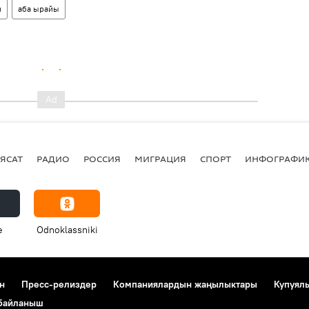
н
аба ырайы
ЯСАТ
РАДИО
РОССИЯ
МИГРАЦИЯ
СПОРТ
ИНФОГРАФИ
e
Odnoklassniki
н
Пресс-релиздер
Компаниялардын жаңылыктары
Купуял
 байланыш