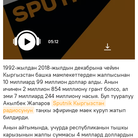
05:12
1992-жылдан 2018-жылдын декабрына чейин
Кыргызстан башка мамлекеттерден жалпысынан
10 миллиард 99 миллион доллар алды. Анын
ичинен 2 миллион 854 миллиону грант болсо, ал
эми 7 миллиард 244 миллиону насыя. Бул тууралуу
Акылбек Жапаров
Sputnik Кыргызстан 
радиосунун
таңкы эфиринде маек куруп жатып
билдирди.
Анын айтымында, учурда республиканын тышкы
карызынын жалпы суммасы 4 миллард доллардын