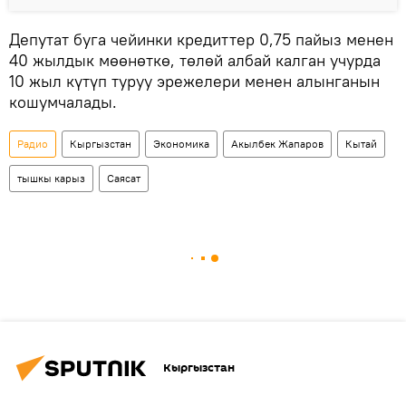
Депутат буга чейинки кредиттер 0,75 пайыз менен
40 жылдык мөөнөткө, төлөй албай калган учурда
10 жыл күтүп туруу эрежелери менен алынганын
кошумчалады.
Радио
Кыргызстан
Экономика
Акылбек Жапаров
Кытай
тышкы карыз
Саясат
Кыргызстан