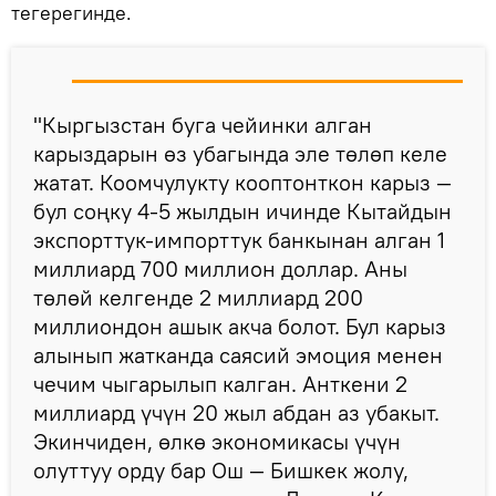
тегерегинде.
"Кыргызстан буга чейинки алган
карыздарын өз убагында эле төлөп келе
жатат. Коомчулукту кооптонткон карыз —
бул соңку 4-5 жылдын ичинде Кытайдын
экспорттук-импорттук банкынан алган 1
миллиард 700 миллион доллар. Аны
төлөй келгенде 2 миллиард 200
миллиондон ашык акча болот. Бул карыз
алынып жатканда саясий эмоция менен
чечим чыгарылып калган. Анткени 2
миллиард үчүн 20 жыл абдан аз убакыт.
Экинчиден, өлкө экономикасы үчүн
олуттуу орду бар Ош — Бишкек жолу,