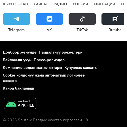
КЫРГЫЗСТАН
САЯСАТ
РАДИО
РОССИЯ
МИГРАЦИЯ
СП
Telegram
VK
ТikТоk
Rutube
Долбоор жөнүндө
Пайдалануу эрежелери
Байланыш үчүн
Пресс-релиздер
Компаниялардын жаңылыктары
Купуялык саясаты
Cookie колдонуу жана автоматтык логирлөө
саясаты
Кайра байланыш
© 2026 Sputnik Бардык укуктар корголгон. 18+