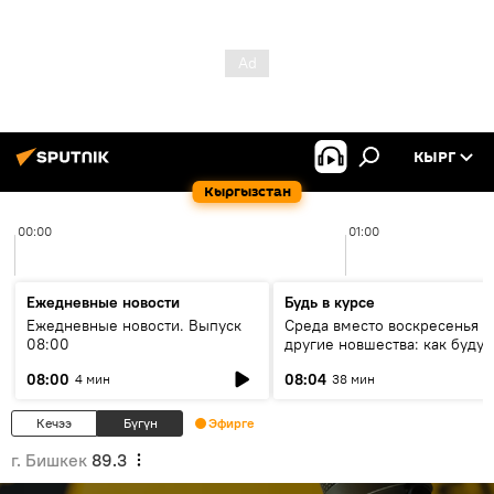
КЫРГ
Кыргызстан
00:00
01:00
Ежедневные новости
Будь в курсе
Ежедневные новости. Выпуск
Среда вместо воскресенья и
08:00
другие новшества: как будут
проходить выборы в КР?
08:00
08:04
4 мин
38 мин
Кечээ
Бүгүн
Эфирге
г. Бишкек
89.3