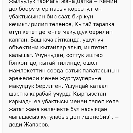
жылуулук тармагы жана Датка — Кемин
долбоору эгер насыя көрсөтүлгөн
убактысынан бир саат, бир күн
кечиктирилип төлөнсө, Кытай тарапка
өтүп кетет дегенге макулдук берилип
калган. Башкача айтканда, ушул үч
объектини кытайлар алып, иштетип
калышат. Үчүнчүдөн, соттук иштер
Гонконгдо, кытай тилинде, ошол
мамлекеттин соода-сатык палатасынын
эрежелери менен жүргүзүлөрүнө
макулдук берилген. Ушундай катаал
шартка карабай учурда Кыргызстан
карызды өз убактысы менен төлөп келе
жатат жана келечекте бул насыядан
чыгашасыз кутулабыз деп ишенебиз", —
деди Жапаров.