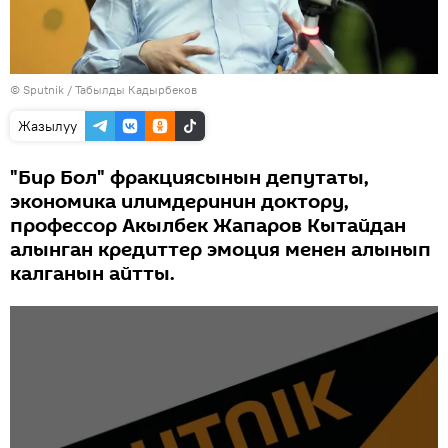
©
Sputnik / Табылды Кадырбеков
Жазылуу
"Бир Бол" фракциясынын депутаты,
экономика илимдеринин доктору,
профессор Акылбек Жапаров Кытайдан
алынган кредиттер эмоция менен алынып
калганын айтты.