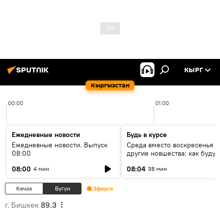
КЫРГ
Кыргызстан
00:00
01:00
Ежедневные новости
Будь в курсе
Ежедневные новости. Выпуск
Среда вместо воскресенья и
08:00
другие новшества: как будут
проходить выборы в КР?
08:00
08:04
4 мин
38 мин
Кечээ
Бүгүн
Эфирге
г. Бишкек
89.3