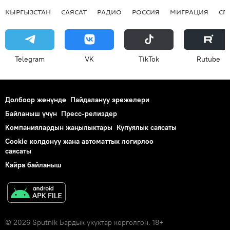
КЫРГЫЗСТАН
САЯСАТ
РАДИО
РОССИЯ
МИГРАЦИЯ
СП
Telegram
VK
ТikТоk
Rutube
Долбоор жөнүндө
Пайдалануу эрежелери
Байланыш үчүн
Пресс-релиздер
Компаниялардын жаңылыктары
Купуялык саясаты
Cookie колдонуу жана автоматтык логирлөө
саясаты
Кайра байланыш
© 2026 Sputnik Бардык укуктар корголгон. 18+