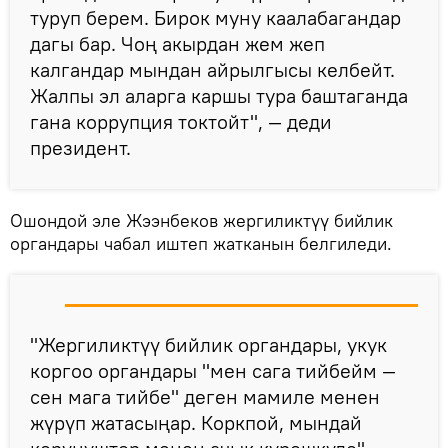
туруп берем. Бирок муну каалабагандар
дагы бар. Чоң акырдан жем жеп
калгандар мындан айрылгысы келбейт.
Жалпы эл аларга каршы тура баштаганда
гана коррупция токтойт", — деди
президент.
Ошондой эле Жээнбеков жергиликтүү бийлик
органдары чабал иштеп жатканын белгиледи.
"Жергиликтүү бийлик органдары, укук
коргоо органдары "мен сага тийбейм —
сен мага тийбе" деген мамиле менен
жүрүп жатасыңар. Коркпой, мындай