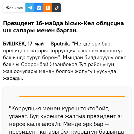
Жазылуу
Президент 16-майда Ысык-Көл облусуна
иш сапары менен барган.
БИШКЕК, 17-май — Sputnik.
"Менде эрк бар,
президент катары коррупцияга каршы күрөштүн
башында туруп берем". Мындай билдирүүнү өлкө
башчы Сооронбай Жээнбеков Түп районунун
жашоочулары менен болгон жолугушуусунда
жасады.
"Коррупция менен күрөш токтобойт,
уланат. Бул күрөштө жалгыз президент эч
нерсе кыла албайт. Менде эрк бар —
президент катары бул күрөштүн башында