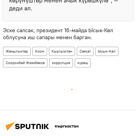
көрүнүштөр менен ачык күрөшкүлө", —
деди ал.
Эске салсак, президент 16-майда Ысык-Көл
облусуна иш сапары менен барган.
Жаңылыктар
Коом
Кыргызстан
Саясат
Ысык-Көл
Сооронбай Жээнбеков
коррупция
күрөш
Кыргызстан