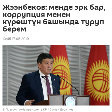
Жээнбеков: менде эрк бар,
коррупция менен
күрөштүн башында туруп
берем
10:45 17.05.2019
©
Пресс-служба президента КР / Султан Досалиев