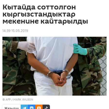
Кытайда соттолгон
кыргызстандыктар
мекенине кайтарылды
14:39 15.05.2019
©
AFP
/ MARK WILSON
Жазылуу