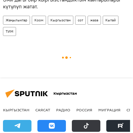
күтүлүп жатат.
Жаңылыктар
Коом
Кыргызстан
сот
жаза
Кытай
ТИМ
Кыргызстан
КЫРГЫЗСТАН
САЯСАТ
РАДИО
РОССИЯ
МИГРАЦИЯ
СП