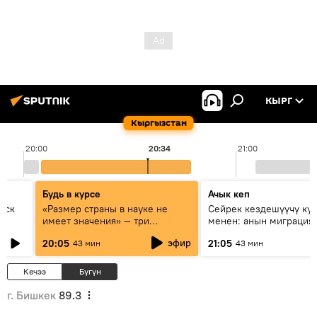
КЫРГ
Кыргызстан
20:00
20:34
21:00
Будь в курсе
Ачык кеп
уск
«Размер страны в науке не
Сейрек кездешүүчү ку
имеет значения» — три
менен: анын миграция
эксперта о сотрудничестве
жолу эмнеден кабар б
эфир
20:05
21:05
43 мин
43 мин
России и Кыргызстана в
образовании и исследованиях
Кечээ
Бүгүн
г. Бишкек
89.3