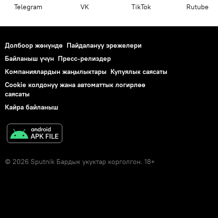
Telegram
VK
ТikТоk
Rutube
Долбоор жөнүндө
Пайдалануу эрежелери
Байланыш үчүн
Пресс-релиздер
Компаниялардын жаңылыктары
Купуялык саясаты
Cookie колдонуу жана автоматтык логирлөө
саясаты
Кайра байланыш
© 2026 Sputnik Бардык укуктар корголгон. 18+