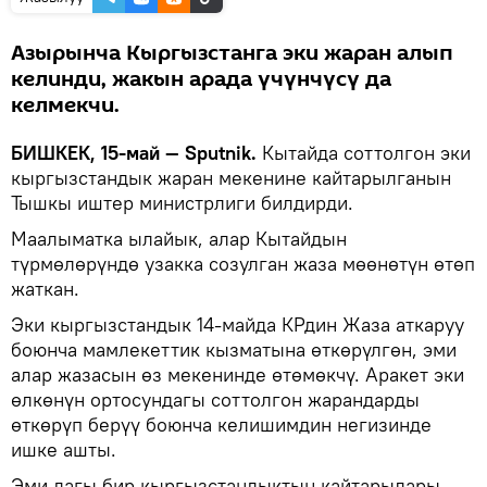
Азырынча Кыргызстанга эки жаран алып
келинди, жакын арада үчүнчүсү да
келмекчи.
БИШКЕК, 15-май — Sputnik.
Кытайда соттолгон эки
кыргызстандык жаран мекенине кайтарылганын
Тышкы иштер министрлиги билдирди.
Маалыматка ылайык, алар Кытайдын
түрмөлөрүндө узакка созулган жаза мөөнөтүн өтөп
жаткан.
Эки кыргызстандык 14-майда КРдин Жаза аткаруу
боюнча мамлекеттик кызматына өткөрүлгөн, эми
алар жазасын өз мекенинде өтөмөкчү. Аракет эки
өлкөнүн ортосундагы соттолгон жарандарды
өткөрүп берүү боюнча келишимдин негизинде
ишке ашты.
Эми дагы бир кыргызстандыктын кайтарылары