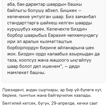
аба, бак-дарактар шаардын башкы
байлыгы болушу абзел. Бишкек —
келечекке умтулган шаар. Биз заманбап
стандарттарга шайкеш келген шаарды
курушубуз керек. Келечекте биздин
борбор шаарыбыз Евразия чөлкөмүндөгү
ири эл аралык кызматташтык
борборлордун бирине айланарына шек
жок. Биздин ордо калаабыз азыркыдан да
таза, коопсуз жана жашоого ыңгайлуу
шаар болот деп ишенем", — деди
мамлекет башчы.
Президент, андан сырткары, ар бир үй-бүлөгө кут,
береке, тынчтык жана байгерчилик каалады.
Белгилей кетсек, бүгүн, 29-апрелде, кечки саат