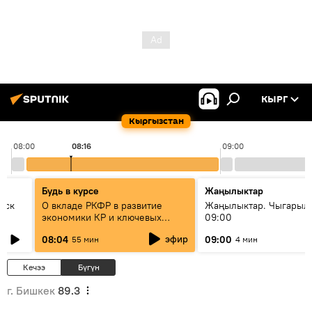
КЫРГ
Кыргызстан
08:00
08:16
09:00
Будь в курсе
Жаңылыктар
уск
О вкладе РКФР в развитие
Жаңылыктар. Чыгары
экономики КР и ключевых
09:00
секторах до 2030 года
эфир
08:04
09:00
55 мин
4 мин
Кечээ
Бүгүн
г. Бишкек
89.3