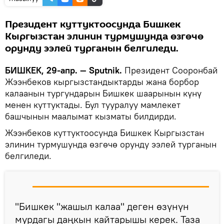
Президент куттуктоосунда Бишкек
Кыргызстан элинин турмушунда өзгөчө
орунду ээлей турганын белгиледи.
БИШКЕК, 29-апр. — Sputnik.
Президент Сооронбай
Жээнбеков кыргызстандыктарды жана борбор
калаанын тургундарын Бишкек шаарынын күнү
менен куттуктады. Бул тууралуу мамлекет
башчынын маалымат кызматы билдирди.
Жээнбеков куттуктоосунда Бишкек Кыргызстан
элинин турмушунда өзгөчө орунду ээлей турганын
белгиледи.
"Бишкек "жашыл калаа" деген өзүнүн
мурдагы даңкын кайтарышы керек. Таза