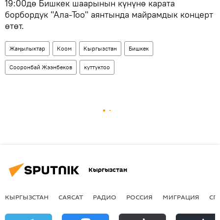
19:00дө Бишкек шаарынын күнүнө карата
борбордук "Ала-Тоо" аянтында майрамдык концерт
өтөт.
Жаңылыктар
Коом
Кыргызстан
Бишкек
Сооронбай Жээнбеков
куттуктоо
Кыргызстан
КЫРГЫЗСТАН
САЯСАТ
РАДИО
РОССИЯ
МИГРАЦИЯ
СП