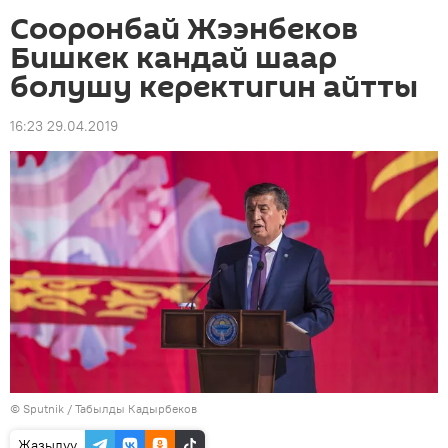
Сооронбай Жээнбеков
Бишкек кандай шаар
болушу керектигин айтты
16:23 29.04.2019
©
Sputnik / Табылды Кадырбеков
Жазылуу