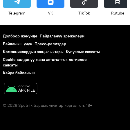
Telegram
VK
ТikТоk
Rutube
Долбоор жөнүндө
Пайдалануу эрежелери
Байланыш үчүн
Пресс-релиздер
Компаниялардын жаңылыктары
Купуялык саясаты
Cookie колдонуу жана автоматтык логирлөө
саясаты
Кайра байланыш
© 2026 Sputnik Бардык укуктар корголгон. 18+