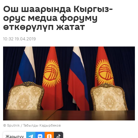
Ош шаарында Кыргыз-
орус медиа форуму
өткөрүлүп жатат
10:32 19.04.2019
©
Sputnik / Табылды Кадырбеков
Жазылуу