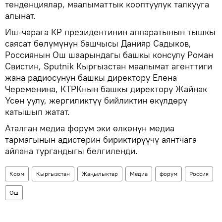
тенденциялар, маалыматтык кооптуулук талкууга
алынат.
Иш-чарага КР президентинин аппаратынын тышкы
саясат бөлүмүнүн башчысы Данияр Садыков,
Россиянын Ош шаарындагы башкы консулу Роман
Свистин, Sputnik Кыргызстан маалымат агенттиги
жана радиосунун башкы директору Елена
Череменина, КТРКнын башкы директору Жайнак
Үсөн уулу, жергиликтүү бийликтин өкүлдөрү
катышып жатат.
Аталган медиа форум эки өлкөнүн медиа
тармагынын адистерин бириктирүүчү аянтчага
айлана тургандыгы белгиленди.
Коом
Кыргызстан
Жаңылыктар
Медиа
форум
Россия
Ош