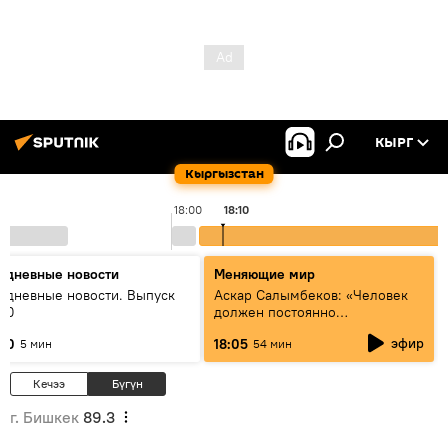
КЫРГ
Кыргызстан
18:00
18:10
едневные новости
Меняющие мир
едневные новости. Выпуск
Аскар Салымбеков: «Человек
:00
должен постоянно
совершенствоваться»
эфир
:00
18:05
5 мин
54 мин
Кечээ
Бүгүн
г. Бишкек
89.3