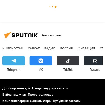
Кыргызстан
КЫРГЫЗСТАН
САЯСАТ
РАДИО
РОССИЯ
МИГРАЦИЯ
СП
Telegram
VK
ТikТоk
Rutube
Долбоор жөнүндө
Пайдалануу эрежелери
Байланыш үчүн
Пресс-релиздер
Компаниялардын жаңылыктары
Купуялык саясаты