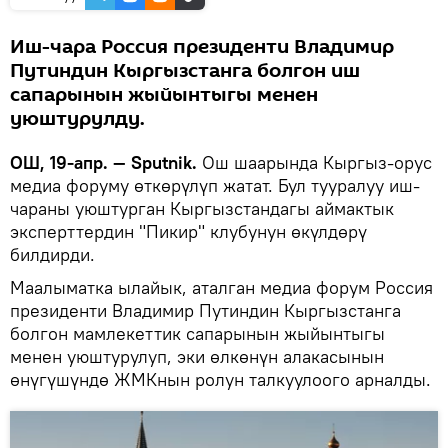
Иш-чара Россия президенти Владимир
Путиндин Кыргызстанга болгон иш
сапарынын жыйынтыгы менен
уюштурулду.
ОШ, 19-апр. — Sputnik.
Ош шаарында Кыргыз-орус
медиа форуму өткөрүлүп жатат. Бул тууралуу иш-
чараны уюштурган Кыргызстандагы аймактык
эксперттердин "Пикир" клубунун өкүлдөрү
билдирди.
Маалыматка ылайык, аталган медиа форум Россия
президенти Владимир Путиндин Кыргызстанга
болгон мамлекеттик сапарынын жыйынтыгы
менен уюштурулуп, эки өлкөнүн алакасынын
өнүгүшүндө ЖМКнын ролун талкуулоого арналды.