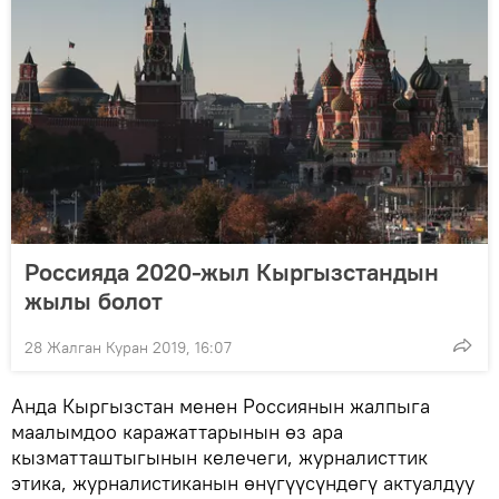
Россияда 2020-жыл Кыргызстандын
жылы болот
28 Жалган Куран 2019, 16:07
Анда Кыргызстан менен Россиянын жалпыга
маалымдоо каражаттарынын өз ара
кызматташтыгынын келечеги, журналисттик
этика, журналистиканын өнүгүүсүндөгү актуалдуу