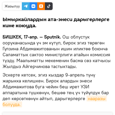
Жазылуу
Ымыркайлардын ата-энеси дарыгерлерге
кине коюуда.
БИШКЕК, 17-апр. — Sputnik.
Ош облустук
ооруканасында үч эм күтүп, бирок эгиз төрөгөн
Гүлзина Абдимажитованын ишин иликтөө боюнча
Саламаттык сактоо министрлиги атайын комиссия
түздү. Маалыматты мекеменин басма сөз катчысы
Жылдыз Айгерчинова тастыктады.
Эскерте кетсек, эгиз кыздар 9-апрель түнү
жарыкка келишкен. Бирок алардын энеси
Абдимажитова буга чейин беш ирет УЗИ
аппаратына түшкөнүн, бешөө тең үч түйүлдүк бар
деп көрсөткөнүн айтып, дарыгерлерге
нааразы 
болууда.