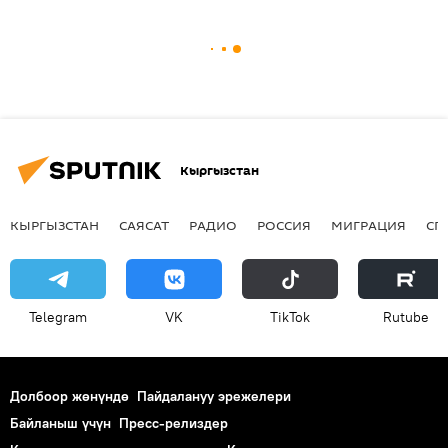
Кыргызстан
КЫРГЫЗСТАН
САЯСАТ
РАДИО
РОССИЯ
МИГРАЦИЯ
СП
Telegram
VK
ТikТоk
Rutube
Долбоор жөнүндө
Пайдалануу эрежелери
Байланыш үчүн
Пресс-релиздер