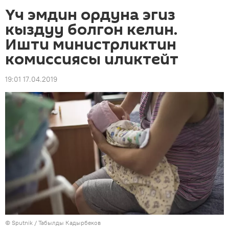
Үч эмдин ордуна эгиз
кыздуу болгон келин.
Ишти министрликтин
комиссиясы иликтейт
19:01 17.04.2019
©
Sputnik / Табылды Кадырбеков