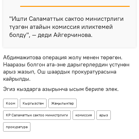
"Ишти Саламаттык сактоо министрлиги
түзгөн атайын комиссия иликтемей
болду", — деди Айгерчинова.
Абдимажитова операция жолу менен төрөгөн.
Нааразы болгон ата-эне дарыгерлердин үстүнөн
арыз жазып, Ош шаардык прокуратурасына
кайрылды.
Эгиз кыздарга азырынча ысым бериле элек.
Коом
Кыргызстан
Жаңылыктар
КР Саламаттык сактоо министрлиги
комиссия
арыз
прокуратура