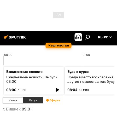
КЫРГ
Кыргызстан
00:00
01:00
Ежедневные новости
Будь в курсе
Ежедневные новости. Выпуск
Среда вместо воскресенья и
08:00
другие новшества: как будут
проходить выборы в КР?
08:00
08:04
4 мин
38 мин
Кечээ
Бүгүн
Эфирге
г. Бишкек
89.3