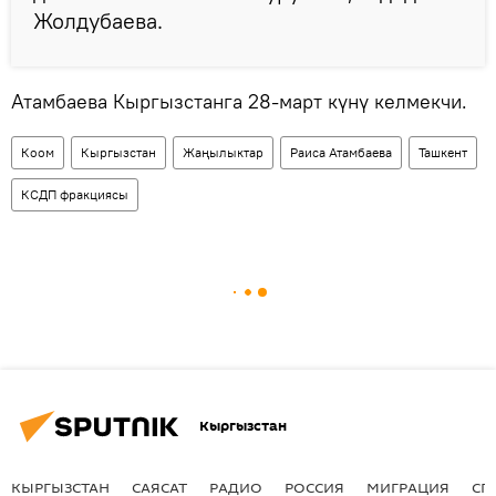
Жолдубаева.
Атамбаева Кыргызстанга 28-март күнү келмекчи.
Коом
Кыргызстан
Жаңылыктар
Раиса Атамбаева
Ташкент
КСДП фракциясы
Кыргызстан
КЫРГЫЗСТАН
САЯСАТ
РАДИО
РОССИЯ
МИГРАЦИЯ
СП