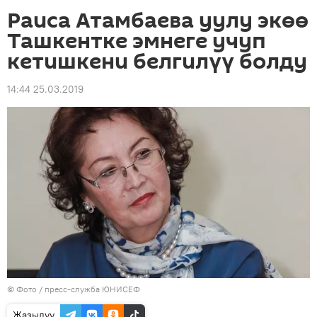
Раиса Атамбаева уулу экөө
Ташкентке эмнеге учуп
кетишкени белгилүү болду
14:44 25.03.2019
© Фото / пресс-служба ЮНИСЕФ
Жазылуу