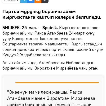
Партия мурунку биринчи айым
Кыргызстанга кайтып келерин белгиледи.
БИШКЕК, 25-мар. — Sputnik.
Кыргызстандын экс-
биринчи айымы Раиса Атамбаева 24-март күнү
уулу Кадыр менен Ташкентке учуп кетти.
Соцтармакта тараган маалыматты Кыргызстандын
социал-демократиялык партиясынын расмий өкүлү
Кундуз Жолдубаева тастыктады.
Анын айтымында, Атамбаеваны Өзбекстандын
биринчи айымы Зироатхан Мирзиёева чакырган.
"Экөөнүн мамилеси жакшы. Раиса
Атамбаева менен Зироатхан Мирзиёева
дайыма байланышып турушат", — деди