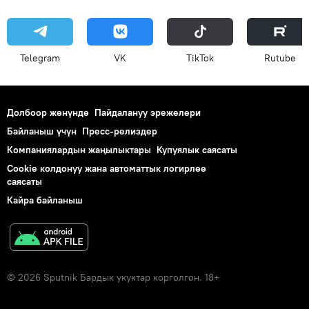
Telegram
VK
ТikТоk
Rutube
Долбоор жөнүндө
Пайдалануу эрежелери
Байланыш үчүн
Пресс-релиздер
Компаниялардын жаңылыктары
Купуялык саясаты
Cookie колдонуу жана автоматтык логирлөө
саясаты
Кайра байланыш
© 2026 Sputnik Бардык укуктар корголгон. 18+