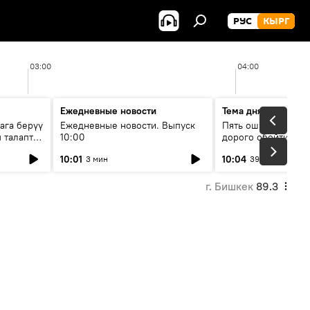
РУС
КЫРГ
03:00
04:00
Ежедневные новости
Тема дня
ага берүү
Ежедневные новости. Выпуск
Пять ошибок котор
 талаптар
10:00
дорого обойтись п
жилья
10:01
10:04
3 мин
39 мин
г. Бишкек
89.3