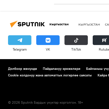
Кыргызстан
КЫРГЫЗСТАН
СА
Telegram
VK
ТikТоk
Rutub
Долбоор жөнүндө
Пайдалануу эрежелери
Байланыш үчү
Cookie колдонуу жана автоматтык логирлөө саясаты
Кайра
© 2026 Sputnik Бардык укуктар корголгон. 18+