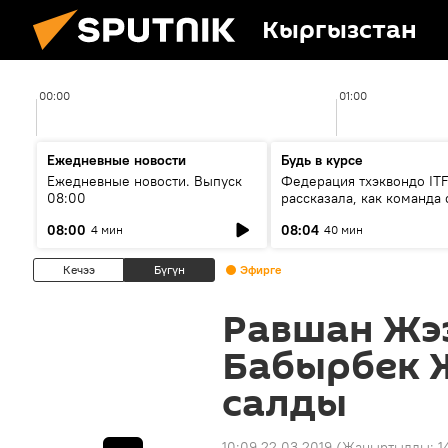
Кыргызстан
00:00
01:00
Ежедневные новости
Будь в курсе
Ежедневные новости. Выпуск
Федерация тхэквондо IT
08:00
рассказала, как команда 
жертвой мошенников
08:00
08:04
4 мин
40 мин
Кечээ
Бүгүн
Эфирге
Равшан Жэ
Бабырбек 
салды
10:09 22.03.2019
(Жаңыртылды:
1