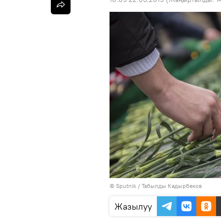
©
Sputnik / Табылды Кадырбеков
Жазылуу