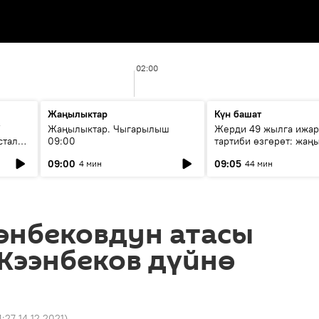
02:00
Жаңылыктар
Күн башат
F
Жаңылыктар. Чыгарылыш
Жерди 49 жылга ижар
стала
09:00
тартиби өзгөрөт: жаңы
эмнени көздөйт?
09:00
09:05
4 мин
44 мин
энбековдун атасы
Жээнбеков дүйнө
4:27 14.12.2021
)