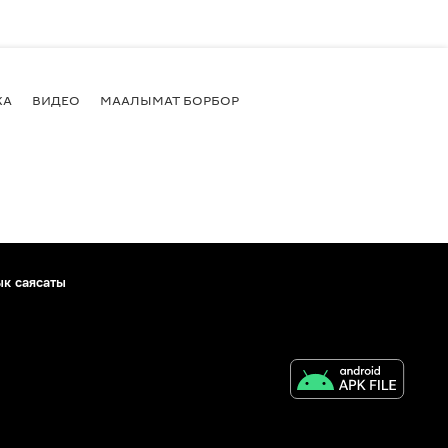
КА
ВИДЕО
МААЛЫМАТ БОРБОР
ык саясаты