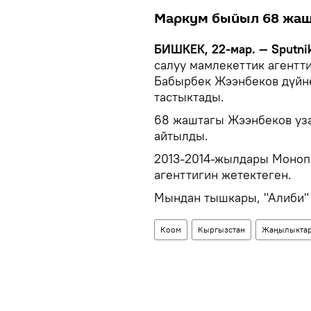
Маркум быйыл 68 жаш
БИШКЕК, 22-мар. — Sputnik
салуу мамлекеттик агентт
Бабырбек Жээнбеков дүйн
тастыктады.
68 жаштагы Жээнбеков уза
айтылды.
2013-2014-жылдары Моноп
агенттигин жетектеген.
Мындан тышкары, "Алиби" 
Коом
Кыргызстан
Жаңылыкта