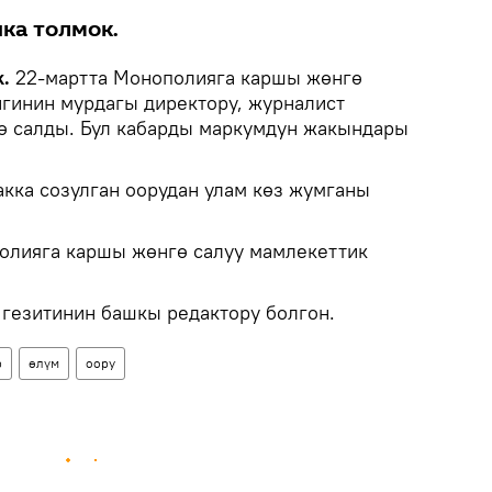
ка толмок.
.
22-мартта Монополияга каршы жөнгө
игинин мурдагы директору, журналист
ө салды. Бул кабарды маркумдун жакындары
кка созулган оорудан улам көз жумганы
олияга каршы жөнгө салуу мамлекеттик
гезитинин башкы редактору болгон.
р
өлүм
оору