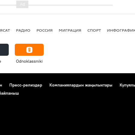
ЯСАТ
РАДИО
РОССИЯ
МИГРАЦИЯ
СПОРТ
ИНФОГРАФИ
e
Odnoklassniki
н
Пресс-релиздер
Компаниялардын жаңылыктары
Купуял
 байланыш