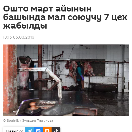
Ошто март айынын
башында мал союучу 7 цех
жабылды
13:15 05.03.2019
©
Sputnik
/ Зульфия Тургунова
Жазылуу