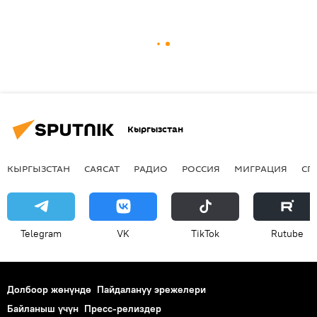
Кыргызстан
КЫРГЫЗСТАН
САЯСАТ
РАДИО
РОССИЯ
МИГРАЦИЯ
СП
Telegram
VK
ТikТоk
Rutube
Долбоор жөнүндө
Пайдалануу эрежелери
Байланыш үчүн
Пресс-релиздер