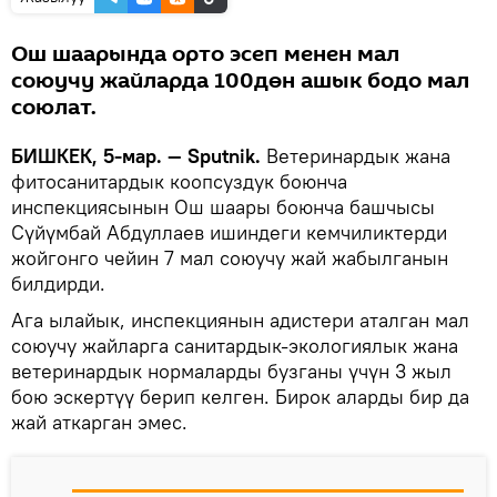
Ош шаарында орто эсеп менен мал
союучу жайларда 100дөн ашык бодо мал
союлат.
БИШКЕК, 5-мар. — Sputnik.
Ветеринардык жана
фитосанитардык коопсуздук боюнча
инспекциясынын Ош шаары боюнча башчысы
Сүйүмбай Абдуллаев ишиндеги кемчиликтерди
жойгонго чейин 7 мал союучу жай жабылганын
билдирди.
Ага ылайык, инспекциянын адистери аталган мал
союучу жайларга санитардык-экологиялык жана
ветеринардык нормаларды бузганы үчүн 3 жыл
бою эскертүү берип келген. Бирок аларды бир да
жай аткарган эмес.