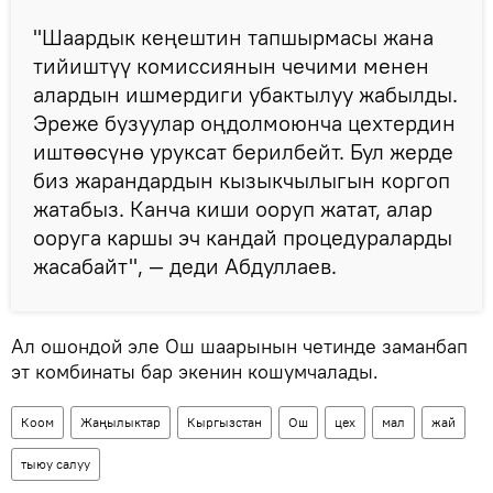
"Шаардык кеңештин тапшырмасы жана
тийиштүү комиссиянын чечими менен
алардын ишмердиги убактылуу жабылды.
Эреже бузуулар оңдолмоюнча цехтердин
иштөөсүнө уруксат берилбейт. Бул жерде
биз жарандардын кызыкчылыгын коргоп
жатабыз. Канча киши ооруп жатат, алар
ооруга каршы эч кандай процедураларды
жасабайт", — деди Абдуллаев.
Ал ошондой эле Ош шаарынын четинде заманбап
эт комбинаты бар экенин кошумчалады.
Коом
Жаңылыктар
Кыргызстан
Ош
цех
мал
жай
тыюу салуу