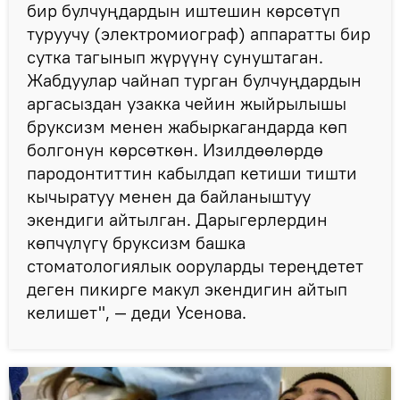
бир булчуңдардын иштешин көрсөтүп
туруучу (электромиограф) аппаратты бир
сутка тагынып жүрүүнү сунуштаган.
Жабдуулар чайнап турган булчуңдардын
аргасыздан узакка чейин жыйрылышы
бруксизм менен жабыркагандарда көп
болгонун көрсөткөн. Изилдөөлөрдө
пародонтиттин кабылдап кетиши тишти
кычыратуу менен да байланыштуу
экендиги айтылган. Дарыгерлердин
көпчүлүгү бруксизм башка
стоматологиялык ооруларды тереңдетет
деген пикирге макул экендигин айтып
келишет", — деди Усенова.