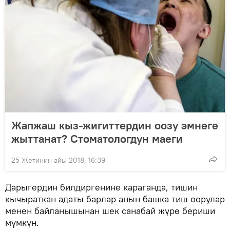
Жапжаш кыз-жигиттердин оозу эмнеге
жыттанат? Стоматологдун маеги
25 Жетинин айы 2018, 16:39
Дарыгердин билдиргенине караганда, тишин
кычыраткан адаты барлар анын башка тиш оорулар
менен байланышынан шек санабай жүрө бериши
мүмкүн.