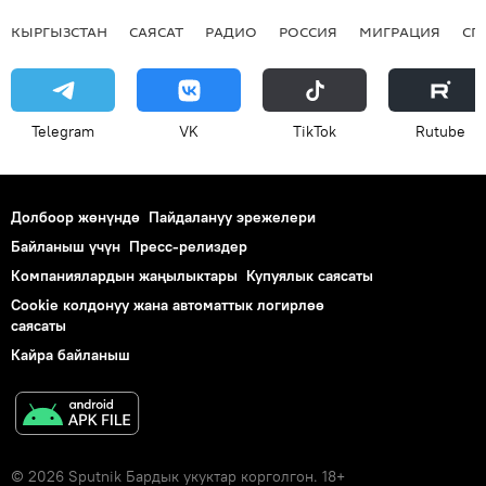
КЫРГЫЗСТАН
САЯСАТ
РАДИО
РОССИЯ
МИГРАЦИЯ
СП
Telegram
VK
ТikТоk
Rutube
Долбоор жөнүндө
Пайдалануу эрежелери
Байланыш үчүн
Пресс-релиздер
Компаниялардын жаңылыктары
Купуялык саясаты
Cookie колдонуу жана автоматтык логирлөө
саясаты
Кайра байланыш
© 2026 Sputnik Бардык укуктар корголгон. 18+