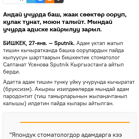
Андай учурда баш, жаак сөөктөр ооруп,
кулак тунат, моюн талыйт. Мындай
учурда адиске кайрылуу зарыл.
БИШКЕК, 27-янв. — Sputnik.
Адам уктап жатып
тишин кычыратканда башка оорулардын пайда
кылуусун шарттаарын бишкектик стоматолог
Салтанат Усенова Sputnik Кыргызстанга айтып
берди.
Адатта адам тишин түнкү уйку учурунда кычыратат
(бруксизм). Акыркы изилдөөлөрдө мындай адам
пародонтит (тиш тамырларынын жылаңачтанып
калышы) илдетин пайда кылары айтылган.
"Япондук стоматологдор адамдарга кээ