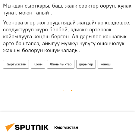
Мындан сырткары, баш, жаак сөөктөр ооруп, кулак
тунат, моюн талыйт.
Усенова эгер жогорудагыдай жагдайлар кездешсе,
создуктуруп жүрө бербей, адиске эртерээк
кайрылууга кеңеш берген. Ал дарылоо канчалык
эрте башталса, айыгуу мүмкүнчүлүгү ошончолук
жакшы болорун кошумчалады.
Кыргызстан
Коом
Жаңылыктар
дарыгер
кеңеш
Кыргызстан