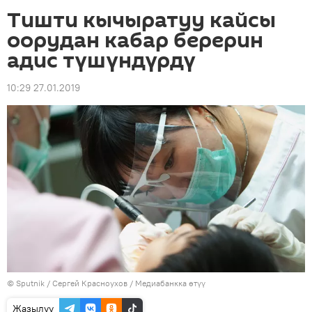
Тишти кычыратуу кайсы
оорудан кабар берерин
адис түшүндүрдү
10:29 27.01.2019
©
Sputnik
/ Сергей Красноухов
/
Медиабанкка өтүү
Жазылуу