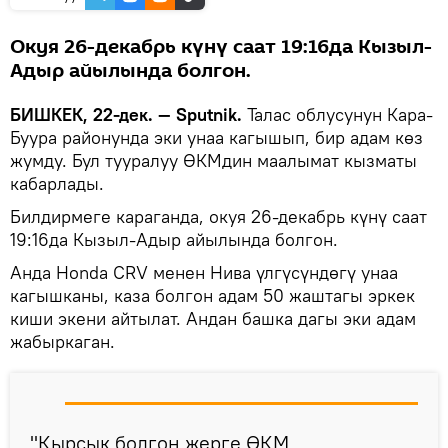
Окуя 26-декабрь күнү саат 19:16да Кызыл-
Адыр айылында болгон.
БИШКЕК, 22-дек. — Sputnik.
Талас облусунун Кара-
Буура районунда эки унаа кагышып, бир адам көз
жумду. Бул тууралуу ӨКМдин маалымат кызматы
кабарлады.
Билдирмеге караганда, окуя 26-декабрь күнү саат
19:16да Кызыл-Адыр айылында болгон.
Анда Honda СRV менен Нива үлгүсүндөгү унаа
кагышканы, каза болгон адам 50 жаштагы эркек
киши экени айтылат. Андан башка дагы эки адам
жабыркаган.
"Кырсык болгон жерге ӨКМ