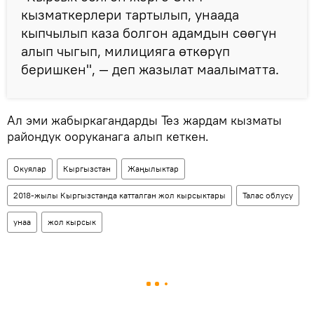
кызматкерлери тартылып, унаада
кыпчылып каза болгон адамдын сөөгүн
алып чыгып, милицияга өткөрүп
беришкен", — деп жазылат маалыматта.
Ал эми жабыркагандарды Тез жардам кызматы
райондук ооруканага алып кеткен.
Окуялар
Кыргызстан
Жаңылыктар
2018-жылы Кыргызстанда катталган жол кырсыктары
Талас облусу
унаа
жол кырсык