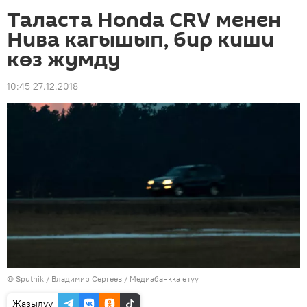
Таласта Honda СRV менен
Нива кагышып, бир киши
көз жумду
10:45 27.12.2018
©
Sputnik
/ Владимир Сергеев
/
Медиабанкка өтүү
Жазылуу