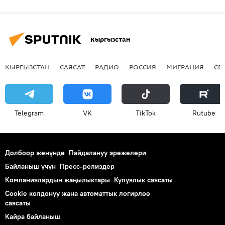
Кыргызстан
КЫРГЫЗСТАН
САЯСАТ
РАДИО
РОССИЯ
МИГРАЦИЯ
СП
Telegram
VK
ТikТоk
Rutube
Долбоор жөнүндө
Пайдалануу эрежелери
Байланыш үчүн
Пресс-релиздер
Компаниялардын жаңылыктары
Купуялык саясаты
Cookie колдонуу жана автоматтык логирлөө
саясаты
Кайра байланыш