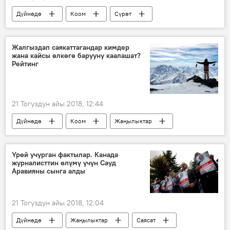
Дүйнөдө
Коом
Сүрөт
Жаңылыктар
Мультимедиа
Ким Кардашьян
алып баруучу
Жалгыздап саякаттагандар кимдер
жана кайсы өлкөгө барууну каалашат?
модель
Рейтинг
21 Тогуздун айы 2018, 12:44
Дүйнөдө
Коом
Жаңылыктар
эс алуу
турист
рейтинг
Үрөй учурган фактылар. Канада
журналисттин өлүмү үчүн Сауд
Аравияны сынга алды
21 Тогуздун айы 2018, 12:04
Дүйнөдө
Жаңылыктар
Саясат