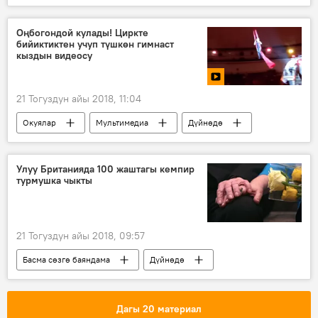
Сауд Аравиясы
Канада
өлүм
журналист
пикир
Оңбогондой кулады! Циркте
бийиктиктен учуп түшкөн гимнаст
кыздын видеосу
21 Тогуздун айы 2018, 11:04
Окуялар
Мультимедиа
Дүйнөдө
Видео
Жаңылыктар
кырсык
цирк
Россия
Улуу Британияда 100 жаштагы кемпир
турмушка чыкты
21 Тогуздун айы 2018, 09:57
Басма сөзгө баяндама
Дүйнөдө
Коом
Жаңылыктар
Улуу Британия
кемпир
той
Дагы 20 материал