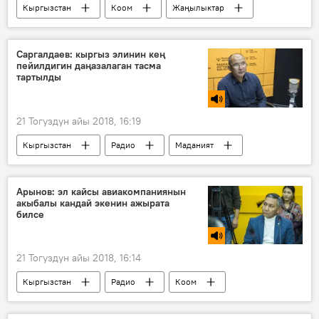
Кыргызстан
Коом
Жаңылыктар
аба ырайы
Саргалдаев: кыргыз элинин кең
пейилдигин даңазалаган тасма
тартылды
21 Тогуздун айы 2018, 16:19
Кыргызстан
Радио
Маданият
Япония
тасма
Арынов: эл кайсы авиакомпаниянын
акыбалы кандай экенин ажырата
билсе
21 Тогуздун айы 2018, 16:14
Кыргызстан
Радио
Коом
учак
авиабилет
авиакомпания