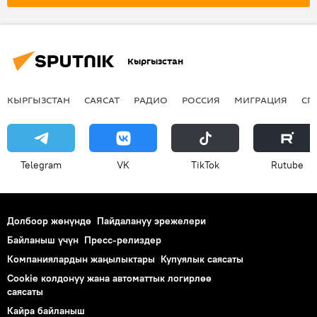
Кыргызстан
КЫРГЫЗСТАН
САЯСАТ
РАДИО
РОССИЯ
МИГРАЦИЯ
СП
Telegram
VK
ТikТоk
Rutube
Долбоор жөнүндө
Пайдалануу эрежелери
Байланыш үчүн
Пресс-релиздер
Компаниялардын жаңылыктары
Купуялык саясаты
Cookie колдонуу жана автоматтык логирлөө
саясаты
Кайра байланыш