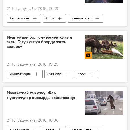
21 Тогуздун айы 2018, 20:23
Кыргызстан
Коом
Жаңылыктар
Бишкек
"Түндүк Электр" ишканасы
электр жарыгы
өчүрүү
Муштумдай болгону менен кыйын
экен! Тоту куштун боорду эзген
видеосу
21 Тогуздун айы 2018, 19:25
Мультимедиа
Дүйнөдө
Коом
Видео
Жаңылыктар
Австралия
кенгуру
тоту куш
корук
Маалкатпай тез өтчү! Жөө
жүргүнчүлөр кыжырды кайнатканда
21 Тогуздун айы 2018, 18:36
Кыргызстан
Коом
Жаңылыктар