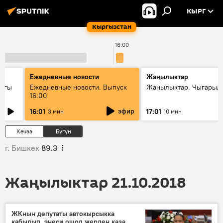
КЫРГ
Кыргызстан
16:00
Ежедневные новости
Жаңылыктар
дагы
Ежедневные новости. Выпуск
Жаңылыктар. Чыгарыл
16:00
ызмат
эфир
16:01
17:01
3 мин
10 мин
Кечээ
Бүгүн
г. Бишкек
89.3
Жаңылыктар 21.10.2018
ЖКнын депутаты автокырсыкка
кабылып, энеси ошол жерден каза