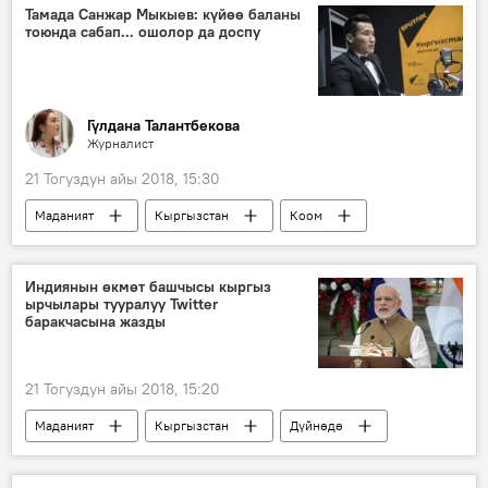
Тамада Санжар Мыкыев: күйөө баланы
тоюнда сабап... ошолор да доспу
Гүлдана Талантбекова
Журналист
21 Тогуздун айы 2018, 15:30
Маданият
Кыргызстан
Коом
Жаңылыктар
Санжар Мыкыев
маек
той
алып баруучу
Индиянын өкмөт башчысы кыргыз
ырчылары тууралуу Twitter
тамада
баракчасына жазды
21 Тогуздун айы 2018, 15:20
Маданият
Кыргызстан
Дүйнөдө
Жаңылыктар
Индия