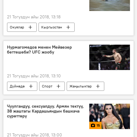
21 Тогуздун айы 2018, 13:18
Окуялар
Кыргызстан
Жаңылыктар
2018-жылы Кыргызстанда катталган жол кырсыктары
Нурмагомедов менен Мейвезер
беттешеби? UFC жообу
Нарын облусу
Жумгал району
жол кырсык
унаа
көпүрө
суу
өлүм
21 Тогуздун айы 2018, 13:10
Дүйнөдө
Спорт
Жаңылыктар
Хабиб Нурмагомедов
Флойд Мейвезер
Дана Уайт
UFC
беттешүү
Чуулгандуу, сексуалдуу. Армян тектүү,
38 жаштагы Кардашьяндын башкача
сүрөттөрү
15
21 Тогуздун айы 2018, 13:00