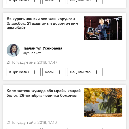
Кыжырды кайнаткандар
айдоочу
жөө адам
жол
эреже
Өз курагынан эки эсе жаш көрүнгөн
Элдосбек: 21 жаштамын деcем эч ким
ишенбейт
Таалайгүл Усенбаева
Журналист
21 Тогуздун айы 2018, 17:47
Кыргызстан
Коом
Жаңылыктар
Москва
оору
маек
жаш курак
видеоблогер
Келе жаткан жумада аба ырайы кандай
болот. 26-октябрга чейинки божомол
21 Тогуздун айы 2018, 17:10