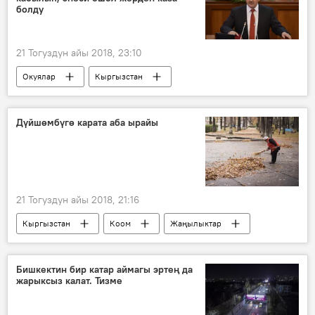
болду
21 Тогуздун айы 2018, 23:10
Окуялар
Кыргызстан
Жаңылыктар
Aлерт
2018-жылы Кыргызстанда катталган жол кырсыктары
Дүйшөмбүгө карата аба ырайы
Нодирбек Каримов
өлүм
жол кырсык
21 Тогуздун айы 2018, 21:16
Кыргызстан
Коом
Жаңылыктар
аба ырайы
Бишкектин бир катар аймагы эртең да
жарыксыз калат. Тизме