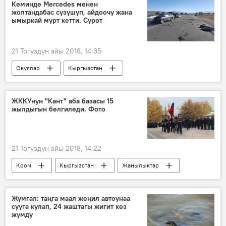
Нарендра Моди
ыр
клип
Кеминде Mercedes менен
жолтандабас сүзүшүп, айдоочу жана
Видео
ымыркай мүрт кетти. Сүрөт
21 Тогуздун айы 2018, 14:35
Окуялар
Кыргызстан
Жаңылыктар
2018-жылы Кыргызстанда катталган жол кырсыктары
ЖККУнун "Кант" аба базасы 15
жылдыгын белгиледи. Фото
Кемин району
өлүм
айдоочу
ымыркай
жол кырсык
21 Тогуздун айы 2018, 14:22
Коом
Кыргызстан
Жаңылыктар
ЖККУ
"Кант" авиабазасы
Жумгал: таңга маал жеңил автоунаа
сууга кулап, 24 жаштагы жигит көз
жумду