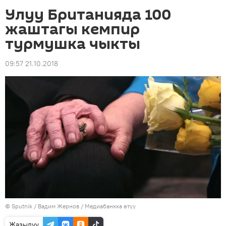
Улуу Британияда 100
жаштагы кемпир
турмушка чыкты
09:57 21.10.2018
©
Sputnik
/ Вадим Жернов
/
Медиабанкка өтүү
Жазылуу