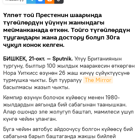
Үлпөт той Престенин шаарында
түгөйлөрдүн үйүнүн жанындагы
мейманканада өткөн. Тойго түгөйлөрдүн
туугандары жана достору болуп 30га
чукул конок келген.
БИШКЕК, 21-окт. — Sputnik.
Улуу Британиянын
тургуну, былтыр 100 жылдык мааракесин өткөргөн
Нора Уиткисс өзүнөн 26 жаш кичүү сүйүктүүсүнө
турмушка чыкты. Бул тууралуу
The Mirror
басылмасы жазып чыкты.
Кемпир өзүнүн болочок күйөөсү менен 1980-
жылдардын аягында бий сабагынан таанышкан.
Алар ошондо эле жолугуп баштап, мамилеси ушул
күнгө чейин уланган.
Буга чейин автобус айдоочусу болгон күйөөсү бий
сабагына барып баштаганда жакшы бийлей