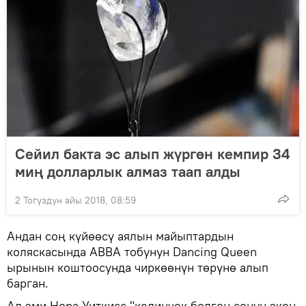
Сейил бакта эс алып жүргөн кемпир 34
миң долларлык алмаз таап алды
2 Тогуздун айы 2018, 08:59
Андан соң күйөөсү аялын майыптардын
коляскасында ABBA тобунун Dancing Queen
ырынын коштоосунда чиркөөнүн төрүнө алып
барган.
Ал эми Нора Уиткисс "келинчек болгон сонун экен,