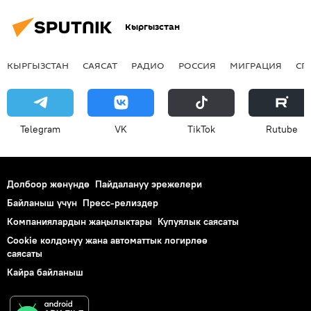
Кыргызстан
КЫРГЫЗСТАН
САЯСАТ
РАДИО
РОССИЯ
МИГРАЦИЯ
СП
Telegram
VK
ТikТоk
Rutube
Долбоор жөнүндө
Пайдалануу эрежелери
Байланыш үчүн
Пресс-релиздер
Компаниялардын жаңылыктары
Купуялык саясаты
Cookie колдонуу жана автоматтык логирлөө
саясаты
Кайра байланыш