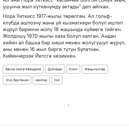
ушунча жыл күткөнүмдү актады" деп айткан.
Нора Уиткисс 1917-жылы төрөлгөн. Ал гольф-
клубда ашпозчу жана үй кызматкери болуп иштеп
жүрүп биринчи жолу 18 жашында күйөөгө тийген.
Жолдошу 1970-жылы каза болуп калган. Андан
кийин ал башка бир киши менен жолугушуп жүрүп,
аны менен 16 жыл бирге түтүн булаткан.
Кийинчерээк Йетсге кезиккен.
Басма сөзгө баяндама
Дүйнөдө
Коом
Жаңылыктар
Улуу Британия
кемпир
той