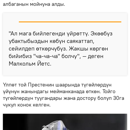
албаганын мойнуна алды.
"Ал мага бийлегенди үйрөттү. Экөөбүз
убактыбыздын көбүн саякаттап,
сейилдеп өткөрчүбүз. Жакшы көргөн
бийибиз "ча-ча-ча" болчу", — деген
Малкольм Йетс.
Үлпөт той Престенин шаарында түгөйлөрдүн
үйүнүн жанындагы мейманканада өткөн. Тойго
түгөйлөрдүн туугандары жана достору болуп 30га
чукул конок келген.