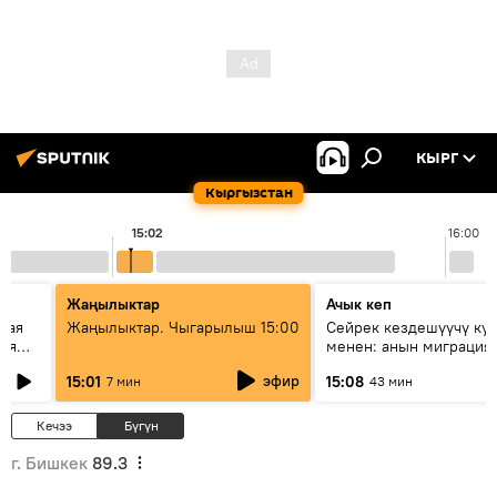
КЫРГ
Кыргызстан
15:02
16:00
Жаңылыктар
Ачык кеп
кая
Жаңылыктар. Чыгарылыш 15:00
Сейрек кездешүүчү ку
рия
менен: анын миграция
азии
жолу эмнеден кабар б
эфир
15:01
15:08
7 мин
43 мин
Кечээ
Бүгүн
г. Бишкек
89.3