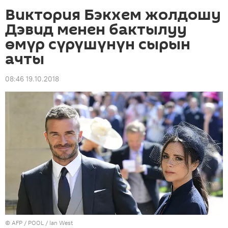
Виктория Бэкхем жолдошу
Дэвид менен бактылуу
өмүр сүрүшүнүн сырын
ачты
08:46 19.10.2018
©
AFP
/ POOL / Ian West