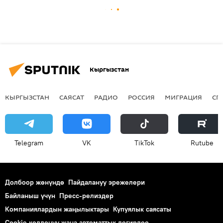
Кыргызстан
КЫРГЫЗСТАН
САЯСАТ
РАДИО
РОССИЯ
МИГРАЦИЯ
СП
Telegram
VK
ТikТоk
Rutube
Долбоор жөнүндө
Пайдалануу эрежелери
Байланыш үчүн
Пресс-релиздер
Компаниялардын жаңылыктары
Купуялык саясаты
Cookie колдонуу жана автоматтык логирлөө