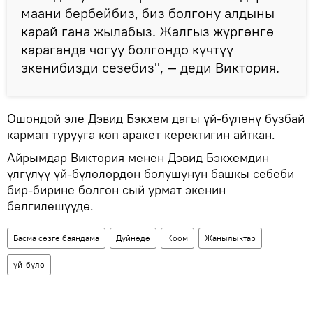
маани бербейбиз, биз болгону алдыны
карай гана жылабыз. Жалгыз жүргөнгө
караганда чогуу болгондо күчтүү
экенибизди сезебиз", — деди Виктория.
Ошондой эле Дэвид Бэкхем дагы үй-бүлөнү бузбай
кармап турууга көп аракет керектигин айткан.
Айрымдар Виктория менен Дэвид Бэкхемдин
үлгүлүү үй-бүлөлөрдөн болушунун башкы себеби
бир-бирине болгон сый урмат экенин
белгилешүүдө.
Басма сөзгө баяндама
Дүйнөдө
Коом
Жаңылыктар
үй-бүлө