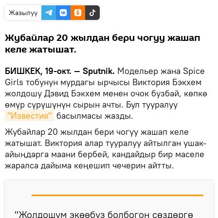
Жазылуу
Жубайлар 20 жылдан бери чогуу жашап
келе жатышат.
БИШКЕК, 19-окт. — Sputnik.
Модельер жана Spice
Girls тобунун мурдагы ырчысы Виктория Бэкхем
жолдошу Дэвид Бэкхем менен очок бузбай, көпкө
өмүр сүрүшүнүн сырын ачты. Бул тууралуу
"Известия"
басылмасы жазды.
Жубайлар 20 жылдан бери чогуу жашап келе
жатышат. Виктория алар тууралуу айтылган ушак-
айыңдарга маани бербей, кандайдыр бир маселе
жаралса дайыма кеңешип чечерин айтты.
"Жолдошум экөөбүз болбогон сөздөргө