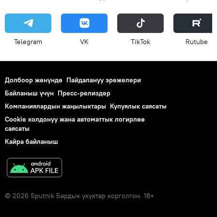
Telegram
VK
ТikТоk
Rutube
Долбоор жөнүндө
Пайдалануу эрежелери
Байланыш үчүн
Пресс-релиздер
Компаниялардын жаңылыктары
Купуялык саясаты
Cookie колдонуу жана автоматтык логирлөө
саясаты
Кайра байланыш
© 2026 Sputnik Бардык укуктар корголгон. 18+