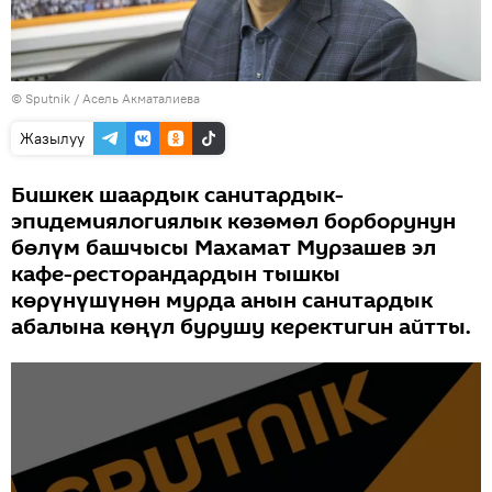
©
Sputnik
/ Асель Акматалиева
Жазылуу
Бишкек шаардык санитардык-
эпидемиялогиялык көзөмөл борборунун
бөлүм башчысы Махамат Мурзашев эл
кафе-ресторандардын тышкы
көрүнүшүнөн мурда анын санитардык
абалына көңүл бурушу керектигин айтты.