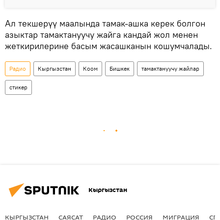
Ал текшерүү маалында тамак-ашка керек болгон
азыктар тамактануучу жайга кандай жол менен
жеткирилерине басым жасашканын кошумчалады.
Радио
Кыргызстан
Коом
Бишкек
тамактануучу жайлар
стикер
Кыргызстан
КЫРГЫЗСТАН
САЯСАТ
РАДИО
РОССИЯ
МИГРАЦИЯ
СП