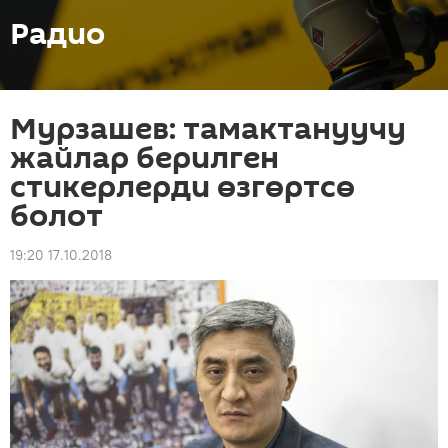
Радио
Мурзашев: тамактануучу
жайлар берилген
стикерлерди өзгөртсө
болот
19:20 17.10.2018