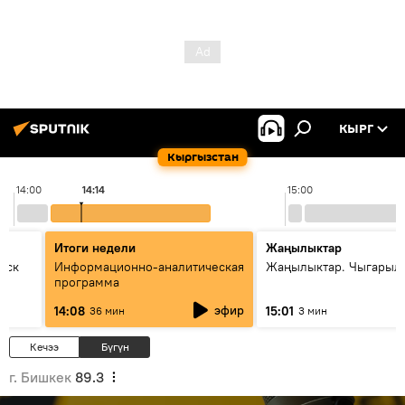
КЫРГ
Кыргызстан
14:00
14:14
15:00
Итоги недели
Жаңылыктар
уск
Информационно-аналитическая
Жаңылыктар. Чыгарыл
программа
эфир
14:08
15:01
36 мин
3 мин
Кечээ
Бүгүн
г. Бишкек
89.3