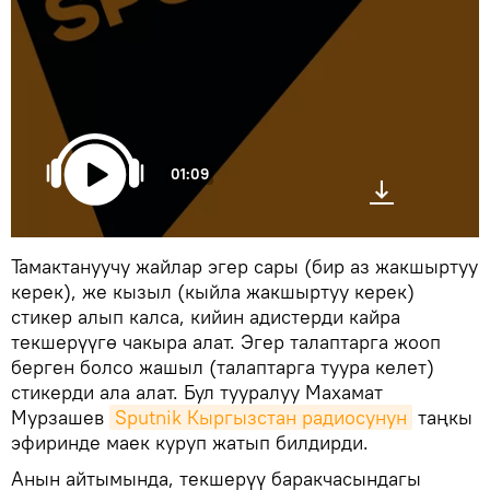
01:09
Тамактануучу жайлар эгер сары (бир аз жакшыртуу
керек), же кызыл (кыйла жакшыртуу керек)
стикер алып калса, кийин адистерди кайра
текшерүүгө чакыра алат. Эгер талаптарга жооп
берген болсо жашыл (талаптарга туура келет)
стикерди ала алат. Бул тууралуу Махамат
Мурзашев
Sputnik Кыргызстан радиосунун
таңкы
эфиринде маек куруп жатып билдирди.
Анын айтымында, текшерүү баракчасындагы