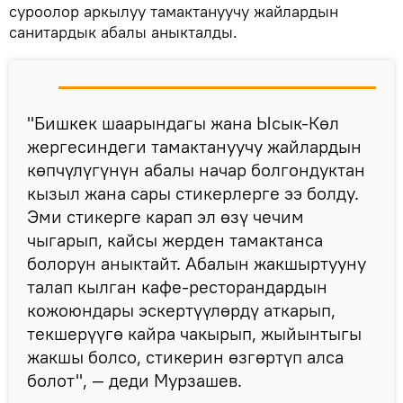
суроолор аркылуу тамактануучу жайлардын
санитардык абалы аныкталды.
"Бишкек шаарындагы жана Ысык-Көл
жергесиндеги тамактануучу жайлардын
көпчүлүгүнүн абалы начар болгондуктан
кызыл жана сары стикерлерге ээ болду.
Эми стикерге карап эл өзү чечим
чыгарып, кайсы жерден тамактанса
болорун аныктайт. Абалын жакшыртууну
талап кылган кафе-ресторандардын
кожоюндары эскертүүлөрдү аткарып,
текшерүүгө кайра чакырып, жыйынтыгы
жакшы болсо, стикерин өзгөртүп алса
болот", — деди Мурзашев.