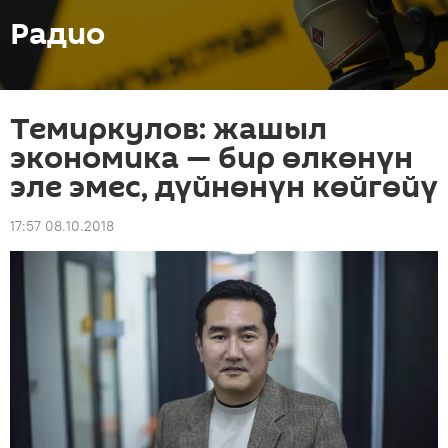
Радио
Темиркулов: жашыл
экономика — бир өлкөнүн
эле эмес, дүйнөнүн көйгөйү
17:57 08.10.2018