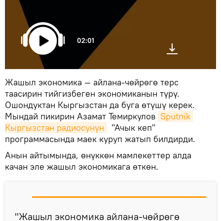
02:01
Жашыл экономика — айлана-чөйрөгө терс
таасирин тийгизбеген экономиканын түрү.
Ошондуктан Кыргызстан да буга өтүшү керек.
Мындай пикирин Азамат Темиркулов
Sputnik 
Кыргызстан радиосунун
"Ачык кеп"
программасында маек куруп жатып билдирди.
Анын айтымында, өнүккөн мамлекеттер алда
качан эле жашыл экономикага өткөн.
"Жашыл экономика айлана-чөйрөгө