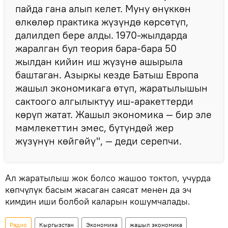
пайда гана алып келет. Муну өнүккөн
өлкөлөр практика жүзүндө көрсөтүп,
далилдеп бере алды. 1970-жылдарда
жаралган бул теория бара-бара 50
жылдан кийин иш жүзүнө ашырыла
баштаган. Азыркы кезде Батыш Европа
жашыл экономикага өтүп, жаратылышын
сактоого алгылыктуу иш-аракеттерди
көрүп жатат. Жашыл экономика — бир эле
мамлекеттин эмес, бүтүндөй жер
жүзүнүн көйгөйү", — деди серепчи.
Ал жаратылыш жок болсо жашоо токтоп, учурда
көпчүлүк басым жасаган саясат менен да эч
кимдин иши болбой каларын кошумчалады.
Радио
Кыргызстан
Экономика
жашыл экономика