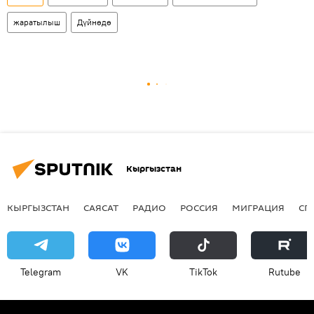
жаратылыш
Дүйнөдө
Кыргызстан
КЫРГЫЗСТАН
САЯСАТ
РАДИО
РОССИЯ
МИГРАЦИЯ
СП
Telegram
VK
ТikТоk
Rutube