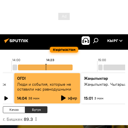
КЫРГ
Кыргызстан
14:00
14:23
15:00
ОГО!
Жаңылыктар
уск
Люди и события, которые не
Жаңылыктар. Чыгарыл
оставили нас равнодушными
эфир
14:04
15:01
38 мин
3 мин
Кечээ
Бүгүн
г. Бишкек
89.3