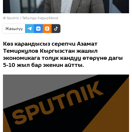
©
Sputnik / Табылды Кадырбеков
Жазылуу
Көз карандысыз серепчи Азамат
Темиркулов Кыргызстан жашыл
экономикага толук кандуу өтөрүнө дагы
5-10 жыл бар экенин айтты.