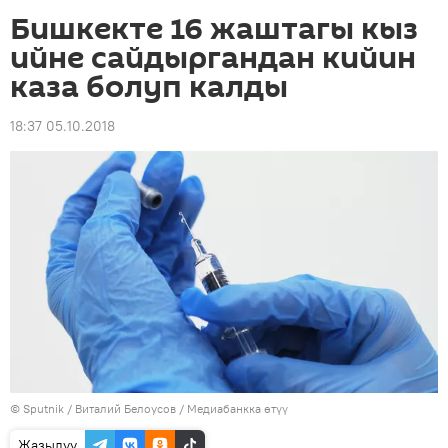
Бишкекте 16 жаштагы кыз
ийне сайдыргандан кийин
каза болуп калды
18:37 05.10.2018
©
Sputnik
/ Виталий Белоусов
/
Медиабанкка өтүү
Жазылуу