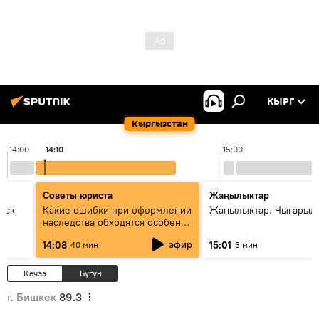
КЫРГ
Кыргызстан
14:00
14:10
15:00
Советы юриста
Жаңылыктар
уск
Какие ошибки при оформлении
Жаңылыктар. Чыгарыл
наследства обходятся особенно
дорого - советы юриста
эфир
14:08
15:01
40 мин
3 мин
Кечээ
Бүгүн
г. Бишкек
89.3