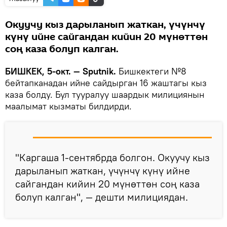
Окуучу кыз дарыланып жаткан, үчүнчү
күнү ийне сайгандан кийин 20 мүнөттөн
соң каза болуп калган.
БИШКЕК, 5-окт. — Sputnik.
Бишкектеги №8
бейтапканадан ийне сайдырган 16 жаштагы кыз
каза болду. Бул тууралуу шаардык милициянын
маалымат кызматы билдирди.
"Каргаша 1-сентябрда болгон. Окуучу кыз
дарыланып жаткан, үчүнчү күнү ийне
сайгандан кийин 20 мүнөттөн соң каза
болуп калган", — дешти милициядан.