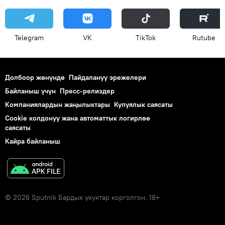
Telegram
VK
ТikТоk
Rutube
Долбоор жөнүндө
Пайдалануу эрежелери
Байланыш үчүн
Пресс-релиздер
Компаниялардын жаңылыктары
Купуялык саясаты
Cookie колдонуу жана автоматтык логирлөө
саясаты
Кайра байланыш
© 2026 Sputnik Бардык укуктар корголгон. 18+