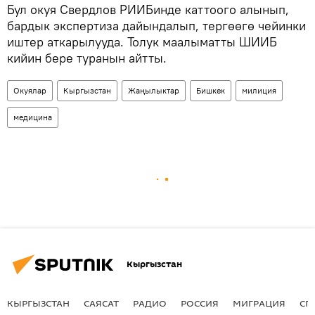
Бул окуя Свердлов РИИБинде каттоого алынып,
бардык экспертиза дайындалып, тергөөгө чейинки
иштер аткарылууда. Толук маалыматты ШИИБ
кийин бере туранын айтты.
Окуялар
Кыргызстан
Жаңылыктар
Бишкек
милиция
медицина
Кыргызстан
КЫРГЫЗСТАН
САЯСАТ
РАДИО
РОССИЯ
МИГРАЦИЯ
СП