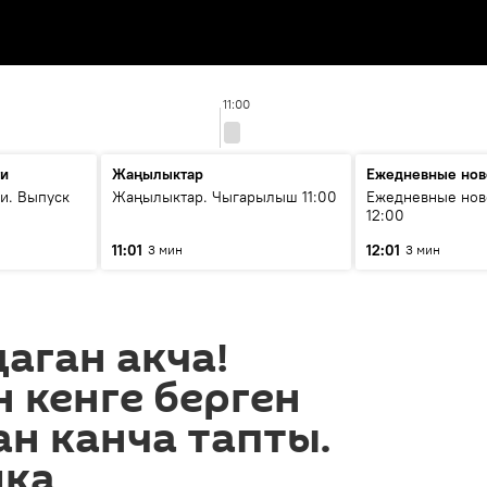
11:00
ти
Жаңылыктар
Ежедневные нов
и. Выпуск
Жаңылыктар. Чыгарылыш 11:00
Ежедневные нов
12:00
11:01
12:01
3 мин
3 мин
аган акча!
 кенге берген
н канча тапты.
ика