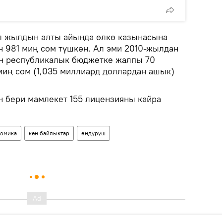
л жылдын алты айында өлкө казынасына
н 981 миң сом түшкөн. Ал эми 2010-жылдан
н республикалык бюджетке жалпы 70
миң сом (1,035 миллиард доллардан ашык)
 бери мамлекет 155 лицензияны кайра
омика
кен байлыктар
өндүрүш