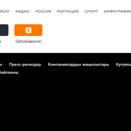
ЯСАТ
РАДИО
РОССИЯ
МИГРАЦИЯ
СПОРТ
ИНФОГРАФИ
e
Odnoklassniki
н
Пресс-релиздер
Компаниялардын жаңылыктары
Купуял
 байланыш