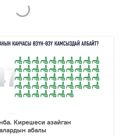
ынба. Кирешеси азайган
алардын абалы