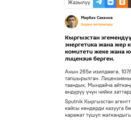
Жазылуу
Мирбек Сакенов
Бардык материалдар
Кыргызстан эгемендүү
энергетика жана жер 
комитети жеке жана ю
лицензия берген.
Анын 265и изилдөөгө, 1076
тапшырылган. Лицензиянын
таандык. Мындайча айтканд
өндүрүү үчүн чийки заттар
Sputnik Кыргызстан агент
кайсы кендерди казууга б
каражат түшүп жаткандыгы