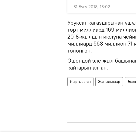
31 Бугу 2018, 16:02
Уруксат кагаздарынан ушу
төрт миллиард 169 миллио
2018-жылдын июлуна чейи
миллиард 563 миллион 71 
төлөнгөн.
Ошондой эле жыл башынан
кайтарып алган.
Кыргызстан
Жаңылыктар
Экон