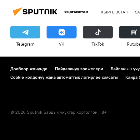
Кыргызстан
КЫРГЫЗСТАН
СА
Telegram
VK
ТikТоk
Rutub
Долбоор жөнүндө
Пайдалануу эрежелери
Байланыш үчү
Cookie колдонуу жана автоматтык логирлөө саясаты
Кайра
© 2026 Sputnik Бардык укуктар корголгон. 18+