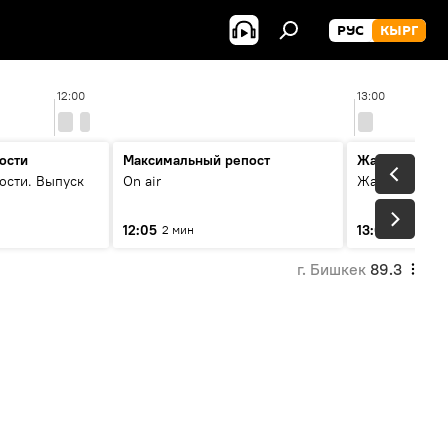
РУС
КЫРГ
12:00
13:00
ости
Максимальный репост
Жаңылыктар
ости. Выпуск
On air
Жаңылыктар.
12:05
13:01
2 мин
3 мин
г. Бишкек
89.3