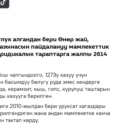
лүк алгандан бери Өнөр жай,
казынасын пайдалануу мамлекеттик
ридикалык тараптарга жалпы 2614
сы чалгындоого, 1273ү казуу үчүн
 басымдуу бөлүгү руда эмес кендерге
а, керамзит, кыш, гипс, курулуш таштарын
ды казууга берилген.
тиги 2010-жылдан бери уруксат кагаздары
ерилгендигин жана андан мамлекетке канча
н тактап көрдү.