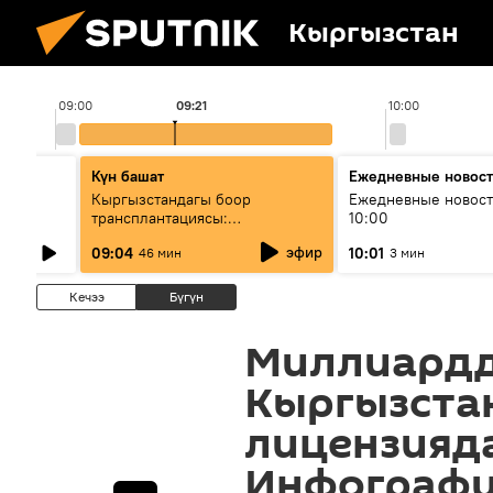
Кыргызстан
09:00
09:21
10:00
Күн башат
Ежедневные новос
лыш
Кыргызстандагы боор
Ежедневные новост
трансплантациясы:
10:00
жетишкендиктер жана өнүгүү
эфир
09:04
10:01
46 мин
3 мин
келечеги
Кечээ
Бүгүн
Миллиардд
Кыргызстан
лицензияда
Инфограф