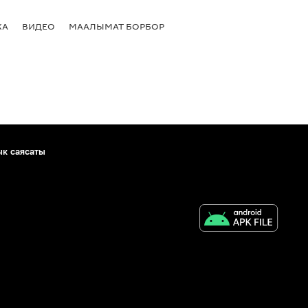
КА
ВИДЕО
МААЛЫМАТ БОРБОР
ык саясаты