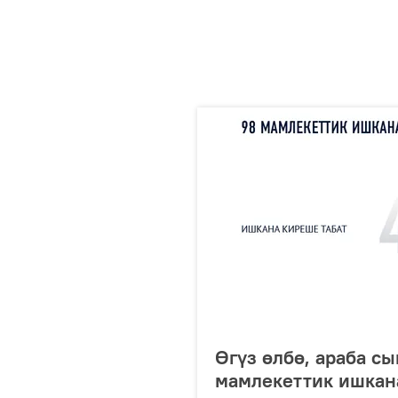
Өгүз өлбө, араба с
мамлекеттик ишкан