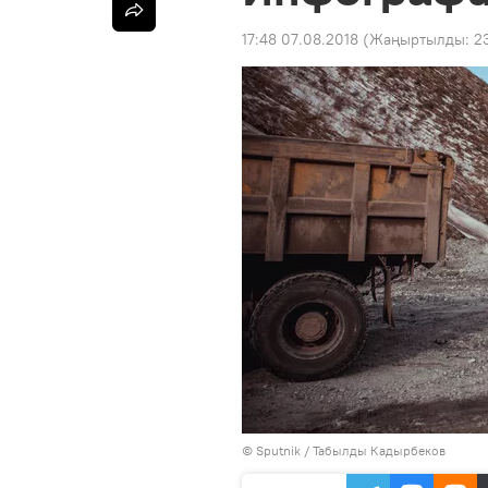
17:48 07.08.2018
(Жаңыртылды:
23
©
Sputnik / Табылды Кадырбеков