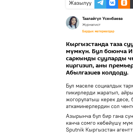
Жазылуу
Таалайгүл Усенбаева
Журналист
Бардык материалдар
Кыргызстанда таза су
мүмкүн. Бул боюнча И
саркынды сууларды ч
киргизип, аны премь
Абылгазиев колдоду.
Бул маселе социалдык тарм
пикирлерди жаратып, айры
жогорулатыш керек десе, 
аткаминерлердин сол чөнт
Азырынча бул бир гана су
канча сомго көбөйүшү мүм
Sputnik Кыргызстан агент