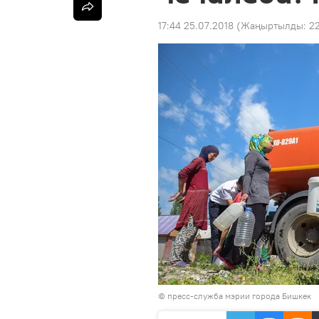
17:44 25.07.2018
(Жаңыртылды:
22
©
пресс-служба мэрии города Бишкек