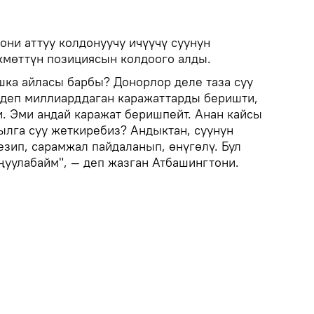
они аттуу колдонуучу ичүүчү суунун
кмөттүн позициясын колдоого алды.
ка айласы барбы? Донорлор деле таза суу
 деп миллиарддаган каражаттарды беришти,
. Эми андай каражат беришпейт. Анан кайсы
ылга суу жеткиребиз? Андыктан, суунун
езип, сарамжал пайдаланып, өнүгөлү. Бул
ңуулабайм", — деп жазган Атбашингтони.