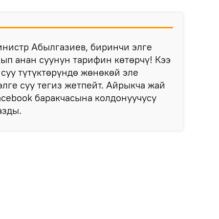
нистр Абылгазиев, биринчи элге
лып анан суунун тарифин көтөрчү! Кээ
суу түтүктөрүндө жөнөкөй эле
элге суу тегиз жетпейт. Айрыкча жай
acebook баракчасына колдонуучусу
азды.