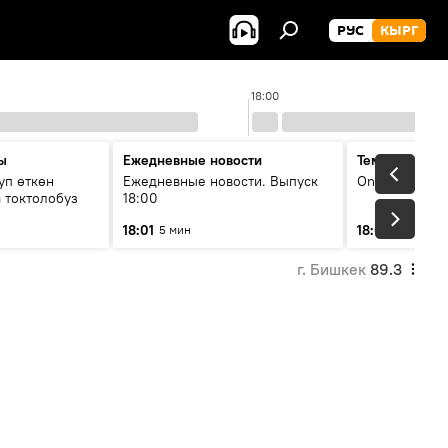
РУС
КЫРГ
18:00
ы
Ежедневные новости
Тема дня
уп өткөн
Ежедневные новости. Выпуск
On air
 токтолобуз
18:00
18:01
18:07
5 мин
30 мин
г. Бишкек
89.3