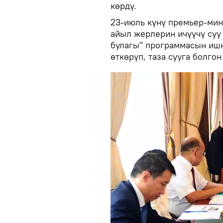
көрдү.
23-июль күнү премьер-ми
айыл жерлерин ичүүчү суу
булагы" программасын иш
өткөрүп, таза сууга болгон