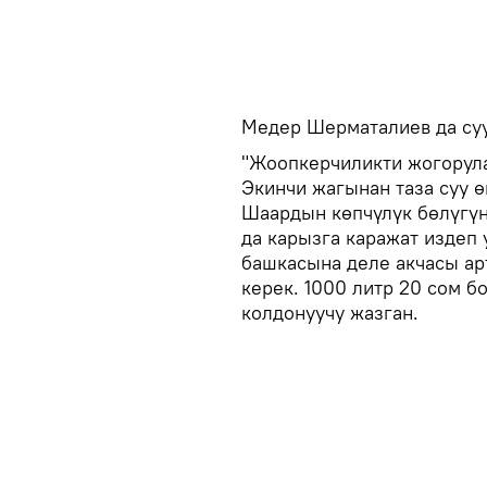
Медер Шерматалиев да суу
"Жоопкерчиликти жогорула
Экинчи жагынан таза суу ө
Шаардын көпчүлүк бөлүгүнд
да карызга каражат издеп
башкасына деле акчасы ар
керек. 1000 литр 20 сом б
колдонуучу жазган.