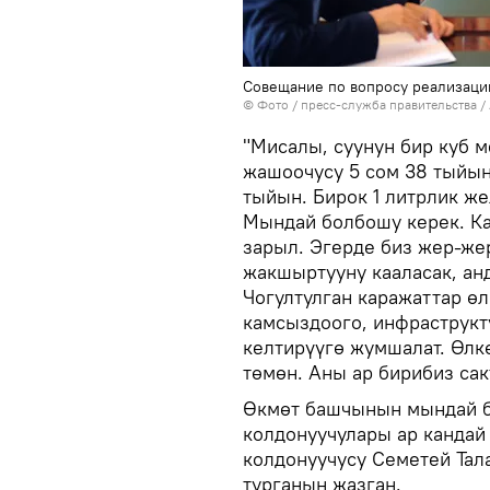
Совещание по вопросу реализаци
© Фото / пресс-служба правительства 
"Мисалы, суунун бир куб м
жашоочусу 5 сом 38 тыйын 
тыйын. Бирок 1 литрлик же
Мындай болбошу керек. Ка
зарыл. Эгерде биз жер-же
жакшыртууну кааласак, анд
Чогултулган каражаттар ө
камсыздоого, инфраструкт
келтирүүгө жумшалат. Өлкө
төмөн. Аны ар бирибиз са
Өкмөт башчынын мындай б
колдонуучулары ар кандай
колдонуучусу Семетей Тал
турганын жазган.