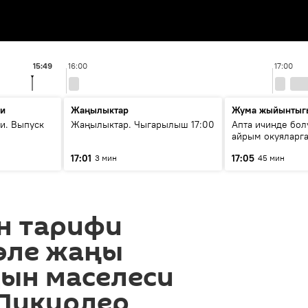
15:49
16:00
17:00
ти
Жаңылыктар
Жума жыйынтыг
и. Выпуск
Жаңылыктар. Чыгарылыш 17:00
Апта ичинде бол
айрым окуяларга
17:01
17:05
3 мин
45 мин
н тарифи
эле жаңы
ын маселеси
 Пикирлер