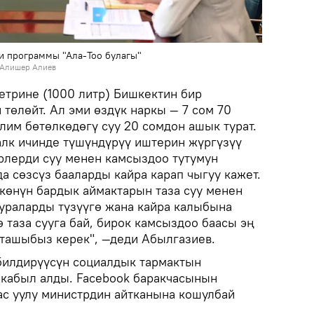
и программы "Ала-Тоо булагы"
/ Алишер Алиев
етрине (1000 литр) Бишкектин бир
төлөйт. Ал эми өздүк наркы — 7 сом 70
лим бөтөлкөдөгү суу 20 сомдон ашык турат.
лк ичинде түшүндүрүү иштерин жүргүзүү
рлерди суу менен камсыздоо тутумун
а сөзсүз бааларды кайра карап чыгуу кажет.
лкөнүн бардык аймактарын таза суу менен
ураларды түзүүгө жана кайра калыбына
 таза сууга бай, бирок камсыздоо баасы эң
кташыбыз керек", —деди Абылгазиев.
илдирүүсүн социалдык тармактын
 кабыл алды. Facebook баракчасынын
ас уулу министрдин айтканына кошулбай