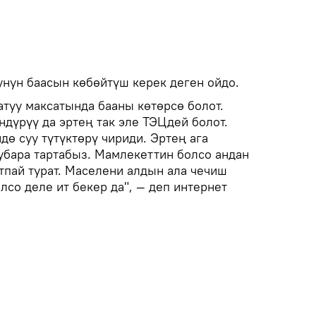
нун баасын көбөйтүш керек деген ойдо.
туу максатында бааны көтөрсө болот.
ндүрүү да эртең так эле ТЭЦдей болот.
ө суу түтүктөрү чириди. Эртең ага
 убара тартабыз. Мамлекеттин болсо андан
тпай турат. Маселени алдын ала чечиш
олсо деле ит бекер да", — деп интернет