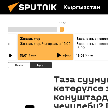
Кыргызстан
15:00
Жаңылыктар
Ежедневные новос
ческая
Жаңылыктар. Чыгарылыш 15:00
Ежедневные новост
16:00
эфир
15:01
16:01
3 мин
3 мин
Кечээ
Бүгүн
Таза сууну
көтөрүлсө 
конуштард
чечилеби?