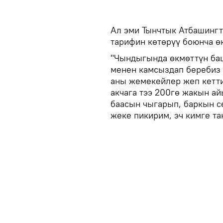
Ал эми Тынчтык Атбашингт
тарифин көтөрүү боюнча ө
"Чындыгында өкмөттүн баш
менен камсыздап беребиз
аны жемекейлер жеп кетти
акчага тээ 200гө жакын ай
баасын чыгарып, баркын с
жеке пикирим, эч кимге та