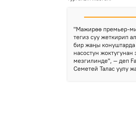
"Мажирөө премьер-ми
тегиз суу жеткирип а
бир жаңы конуштарда 
насостун жоктугунан 
мезгилинде", — деп F
Семетей Талас уулу ж