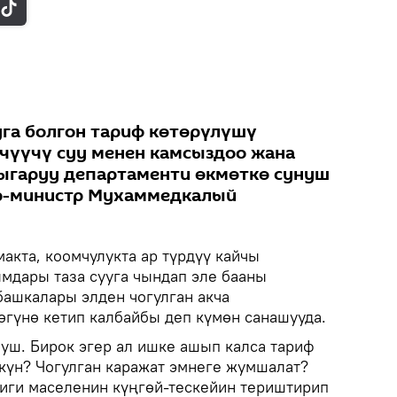
уга болгон тариф көтөрүлүшү
чүүчү суу менен камсыздоо жана
ыгаруу департаменти өкмөткө сунуш
ер-министр Мухаммедкалый
акта, коомчулукта ар түрдүү кайчы
мдары таза сууга чындап эле бааны
башкалары элден чогулган акча
өгүнө кетип калбайбы деп күмөн санашууда.
нуш. Бирок эгер ал ишке ашып калса тариф
күн? Чогулган каражат эмнеге жумшалат?
тиги маселенин күңгөй-тескейин териштирип