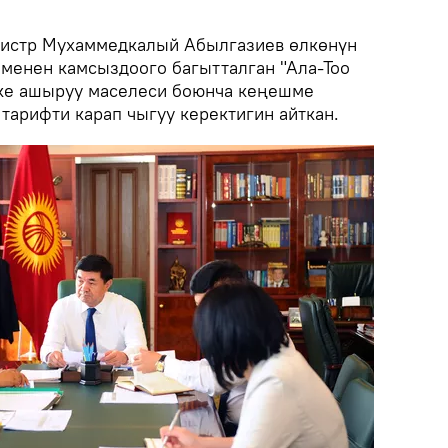
нистр Мухаммедкалый Абылгазиев өлкөнүн
 менен камсыздоого багытталган "Ала-Тоо
ке ашыруу маселеси боюнча кеңешме
 тарифти карап чыгуу керектигин айткан.