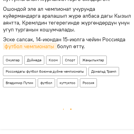
Ошондой эле ал чемпионат учурунда
күйөрмандарга аралашып жүрө албаса дагы Кызыл
аянтта, Кремлдин тегерегинде жүргөндөрдүн үнүн
угуп турганын кошумчалады.
Эске салсак, 14-июндан 15-июлга чейин Россияда
футбол чемпионаты 
болуп өттү.
Окуялар
Дүйнөдө
Коом
Спорт
Жаңылыктар
Россиядагы футбол боюнча дүйнө чемпионаты
Дональд Трамп
Владимир Путин
футбол
куттуктоо
Россия