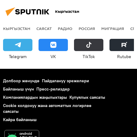
Кыргызстан
КЫРГЫЗСТАН
САЯСАТ
РАДИО
РОССИЯ
МИГРАЦИЯ
СП
Telegram
VK
ТikТоk
Rutube
Долбоор жөнүндө
Пайдалануу эрежелери
Байланыш үчүн
Пресс-релиздер
Компаниялардын жаңылыктары
Купуялык саясаты
Cookie колдонуу жана автоматтык логирлөө
саясаты
Кайра байланыш