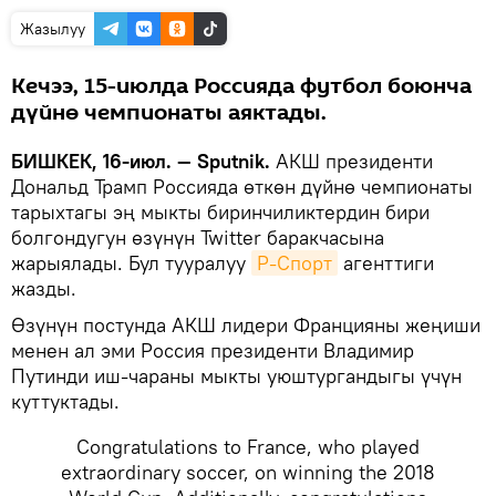
Жазылуу
Кечээ, 15-июлда Россияда футбол боюнча
дүйнө чемпионаты аяктады.
БИШКЕК, 16-июл. — Sputnik.
АКШ президенти
Дональд Трамп Россияда өткөн дүйнө чемпионаты
тарыхтагы эң мыкты биринчиликтердин бири
болгондугун өзүнүн Twitter баракчасына
жарыялады. Бул тууралуу
Р-Спорт
агенттиги
жазды.
Өзүнүн постунда АКШ лидери Францияны жеңиши
менен ал эми Россия президенти Владимир
Путинди иш-чараны мыкты уюштургандыгы үчүн
куттуктады.
Congratulations to France, who played
extraordinary soccer, on winning the 2018