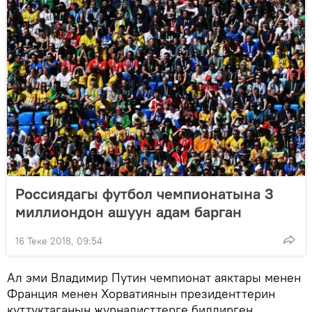
Россиядагы футбол чемпионатына 3
миллиондон ашуун адам барган
16 Теке 2018, 09:54
Ал эми Владимир Путин чемпионат аяктары менен
Франция менен Хорватиянын президенттерин
куттуктаганын журналисттерге билдирген.