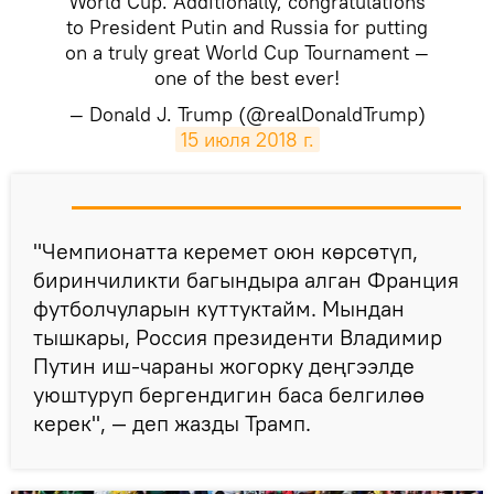
World Cup. Additionally, congratulations
to President Putin and Russia for putting
on a truly great World Cup Tournament —
one of the best ever!
— Donald J. Trump (@realDonaldTrump)
15 июля 2018 г.
​"Чемпионатта керемет оюн көрсөтүп,
биринчиликти багындыра алган Франция
футболчуларын куттуктайм. Мындан
тышкары, Россия президенти Владимир
Путин иш-чараны жогорку деңгээлде
уюштуруп бергендигин баса белгилөө
керек", — деп жазды Трамп.