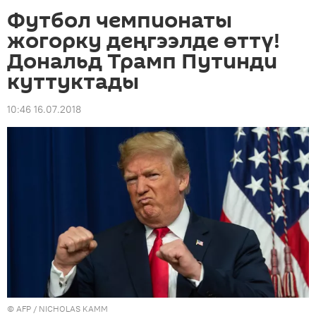
Футбол чемпионаты
жогорку деңгээлде өттү!
Дональд Трамп Путинди
куттуктады
10:46 16.07.2018
©
AFP
/ NICHOLAS KAMM