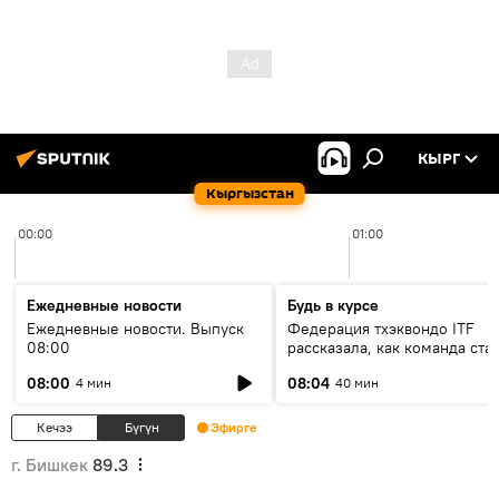
КЫРГ
Кыргызстан
00:00
01:00
Ежедневные новости
Будь в курсе
Ежедневные новости. Выпуск
Федерация тхэквондо ITF
08:00
рассказала, как команда ста
жертвой мошенников
08:00
08:04
4 мин
40 мин
Кечээ
Бүгүн
Эфирге
г. Бишкек
89.3