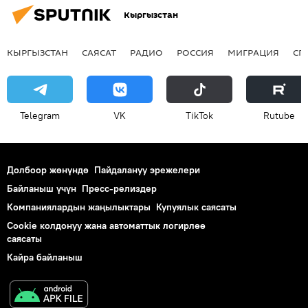
Кыргызстан
КЫРГЫЗСТАН
САЯСАТ
РАДИО
РОССИЯ
МИГРАЦИЯ
СП
Telegram
VK
ТikТоk
Rutube
Долбоор жөнүндө
Пайдалануу эрежелери
Байланыш үчүн
Пресс-релиздер
Компаниялардын жаңылыктары
Купуялык саясаты
Cookie колдонуу жана автоматтык логирлөө
саясаты
Кайра байланыш