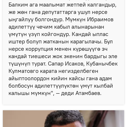
Балким ага маалымат жетпей калгандыр,
же жөн гана депутаттарга ушул нерсе
ыңгайлуу болгондур. Мүмкүн Ибраимов
адилеттүү чечим кабыл алынарынан
үмүтүн үзүп койгондур. Кандай ыплас
иштер болуп жатканын карагылачы. Бул
нерсе коррупция менен күрөшүүгө эч
кандай тиешеси жок экенин бардыгы эле
түшүнүп турат. Сапар Исаков, Кубанычбек
Кулматовго карата негизделбеген
айыптоолордон кийин кайсы гана адам
болбосун адилеттүүлүктөн үмүт кылбай
калышы мүмкүн", — деди Атамбаев.