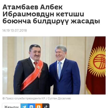
Атамбаев Албек
Ибраимовдун кетиши
боюнча билдирүү жасады
14:19 13.07.2018
©
Пресс-служба президента КР / Султан Досалиев
Жазылуу