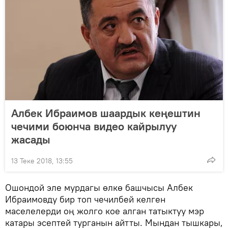
Албек Ибраимов шаардык кеңештин
чечими боюнча видео кайрылуу
жасады
13 Теке 2018, 13:55
Ошондой эле мурдагы өлкө башчысы Албек
Ибраимовду бир топ чечилбей келген
маселелерди оң жолго кое алган татыктуу мэр
катары эсептей турганын айтты. Мындан тышкары,