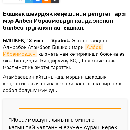
Бишкек шаардык кеңешинин депутаттары
мэр Албек Ибраимовдун кайда экенин
билбей труганын айтышкан.
БИШКЕК, 13-июл. — Sputnik.
Экс-президент
Алмазбек Атамбаев Бишкек мэри
Албек 
Ибраимовдун
кызматынан кетирилиши боюнча өз
оюн билдирди. Билдирүүнү КСДП партиясынан
маалымат кызматы таратты.
Атамбаевдин айтымында, мэрдин шаардык
кеңештин жыйынына келбей калышына бир нече
себеп болушу мүмкүн.
"Ибраимовдун жыйынга эмнеге
катышпай калганын өзүнөн сураш керек.