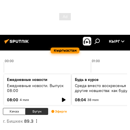
КЫРГ
Кыргызстан
00:00
01:00
Ежедневные новости
Будь в курсе
Ежедневные новости. Выпуск
Среда вместо воскресенья и
08:00
другие новшества: как будут
проходить выборы в КР?
08:00
08:04
4 мин
38 мин
Кечээ
Бүгүн
Эфирге
г. Бишкек
89.3