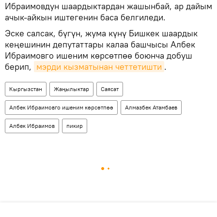
Ибраимовдун шаардыктардан жашынбай, ар дайым
ачык-айкын иштегенин баса белгиледи.
Эске салсак, бүгүн, жума күнү Бишкек шаардык
кеңешинин депутаттары калаа башчысы Албек
Ибраимовго ишеним көрсөтпөө боюнча добуш
берип,
мэрди кызматынан четтетишти
.
Кыргызстан
Жаңылыктар
Саясат
Албек Ибраимовго ишеним көрсөтпөө
Алмазбек Атамбаев
Албек Ибраимов
пикир