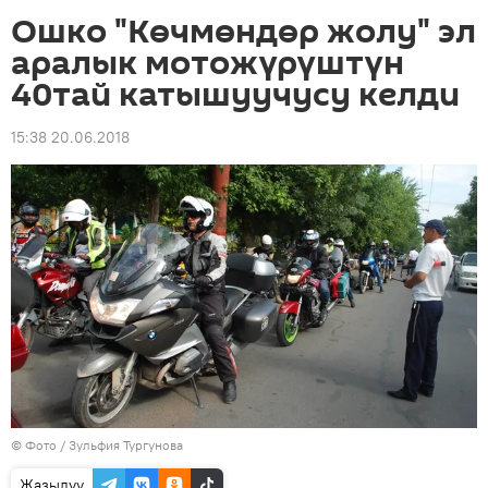
Ошко "Көчмөндөр жолу" эл
аралык мотожүрүштүн
40тай катышуучусу келди
15:38 20.06.2018
© Фото / Зульфия Тургунова
Жазылуу