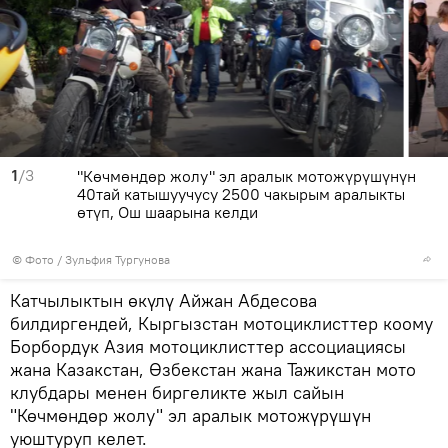
1
/3
"Көчмөндөр жолу" эл аралык мотожүрүшүнүн
40тай катышуучусу 2500 чакырым аралыкты
өтүп, Ош шаарына келди
© Фото / Зульфия Тургунова
Катчылыктын өкүлү Айжан Абдесова
билдиргендей, Кыргызстан мотоциклисттер коому
Борбордук Азия мотоциклисттер ассоциациясы
жана Казакстан, Өзбекстан жана Тажикстан мото
клубдары менен биргеликте жыл сайын
"Көчмөндөр жолу" эл аралык мотожүрүшүн
уюштуруп келет.