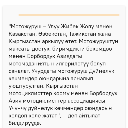
"Мотожүрүш – Улуу Жибек Жолу менен
Казакстан, Өзбекстан, Тажикстан жана
Кыргызстан аркылуу өтөт. Мотожүрүштүн
максаты достук, биримдикти бекемдөө
менен Борбордук Азиядагы
мотомаданиятын илгерилетүү болуп
саналат. Учурдагы мотожүрүш Дүйнөлүк
көчмөндөр оюндарына арналып
уюштурулган. Кыргызстан
мотоциклисттер коому менен Борбордук
Азия мотоциклисттер ассоциациясы
Үчүнчү дүйнөлүк көчмөндөр оюндарын
колдоп келе жатат", — деп айтылат
билдирүүдө.