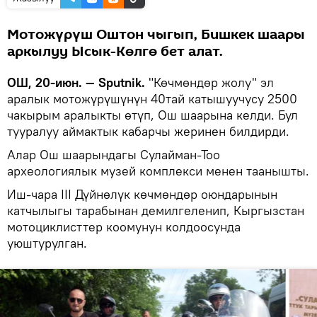
Мотожүрүш Оштон чыгып, Бишкек шаары
аркылуу Ысык-Көлгө бет алат.
ОШ, 20-июн. — Sputnik.
"Көчмөндөр жолу" эл
аралык мотожүрүшүнүн 40тай катышуучусу 2500
чакырым аралыкты өтүп, Ош шаарына келди. Бул
тууралуу аймактык кабарчы жеринен билдирди.
Алар Ош шаарындагы Сулайман-Тоо
археологиялык музей комплекси менен таанышты.
Иш-чара III Дүйнөлүк көчмөндөр оюндарынын
катчылыгы тарабынан демилгеленип, Кыргызстан
мотоциклисттер коомунун колдоосунда
уюштурулган.