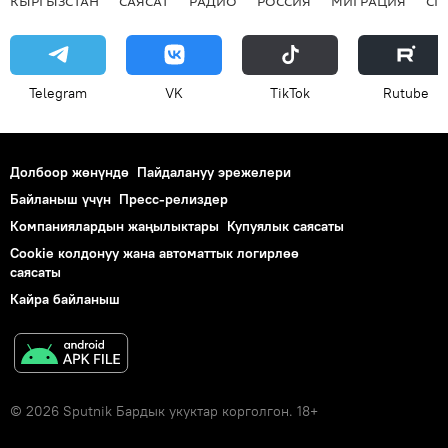
КЫРГЫЗСТАН
САЯСАТ
РАДИО
РОССИЯ
МИГРАЦИЯ
СП
Telegram
VK
ТikТоk
Rutube
Долбоор жөнүндө
Пайдалануу эрежелери
Байланыш үчүн
Пресс-релиздер
Компаниялардын жаңылыктары
Купуялык саясаты
Cookie колдонуу жана автоматтык логирлөө
саясаты
Кайра байланыш
© 2026 Sputnik Бардык укуктар корголгон. 18+