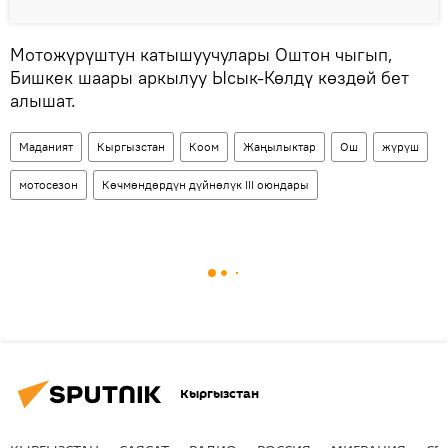
Мотожүрүштун катышуучулары Оштон чыгып,
Бишкек шаары аркылуу Ысык-Көлдү көздөй бет
алышат.
Маданият
Кыргызстан
Коом
Жаңылыктар
Ош
жүрүш
мотосезон
Көчмөндөрдүн дүйнөлүк III оюндары
Кыргызстан