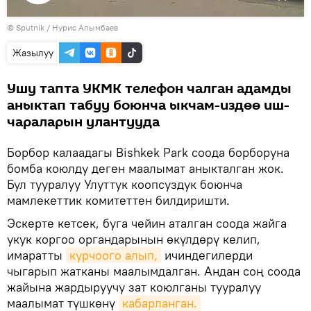
Видеону
©
Sputnik
көрсөтүү
/ Нурис Алымбаев
Жазылуу
Ушу тапта УКМК телефон чалган адамды
аныктап табуу боюнча ыкчам-издөө иш-
чараларын улантууда
Борбор калаадагы Bishkek Park соода борборуна
бомба коюлду деген маалымат аныкталган жок.
Бул тууралуу Улуттук коопсуздук боюнча
мамлекеттик комитеттен билдиришти.
Эскерте кетсек, буга чейин аталган соода жайга
укук коргоо органдарынын өкүлдөрү келип,
имаратты
курчоого алып,
ичиндегилерди
чыгарып жатканы маалымдалган. Андан соң соода
жайына жардыруучу зат коюлганы тууралуу
маалымат түшкөнү
кабарланган.