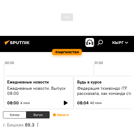
КЫРГ
Кыргызстан
00:00
01:00
Ежедневные новости
Будь в курсе
Ежедневные новости. Выпуск
Федерация тхэквондо ITF
08:00
рассказала, как команда ста
жертвой мошенников
08:00
08:04
4 мин
40 мин
Кечээ
Бүгүн
Эфирге
г. Бишкек
89.3