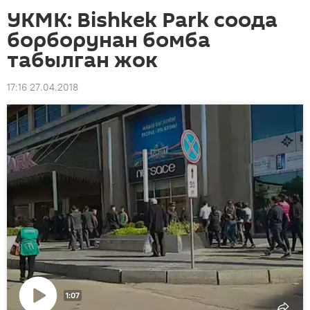
УКМК: Bishkek Park соода
борборунан бомба
табылган жок
17:16 27.04.2018
1:07