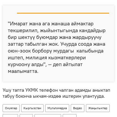
"Имарат жана ага жанаша аймактар
текшерилип, жыйынтыгында кандайдыр
бир шектүү буюмдар жана жардыруучу
заттар табылган жок. Учурда соода жана
оюн-зоок борбору мурдагы калыбында
иштеп, милиция кызматкерлери
курчоону алды", — деп айтылат
маалыматта.
Ушу тапта УКМК телефон чалган адамды аныктап
табуу боюнча ыкчам-издөө иштерин улантууда.
Окуялар
Кыргызстан
Мультимедиа
Видео
Жаңылыктар