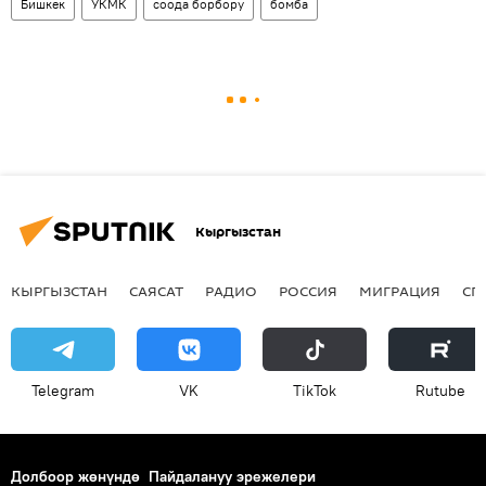
Бишкек
УКМК
соода борбору
бомба
Кыргызстан
КЫРГЫЗСТАН
САЯСАТ
РАДИО
РОССИЯ
МИГРАЦИЯ
СП
Telegram
VK
ТikТоk
Rutube
Долбоор жөнүндө
Пайдалануу эрежелери