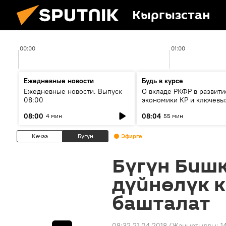
Кыргызстан
00:00
01:00
Ежедневные новости
Будь в курсе
Ежедневные новости. Выпуск
О вкладе РКФР в развити
08:00
экономики КР и ключевы
секторах до 2030 года
08:00
08:04
4 мин
55 мин
Кечээ
Бүгүн
Эфирге
Бүгүн Бишк
дүйнөлүк 
башталат
08:32 21.04.2018
(Жаңыртылды:
1