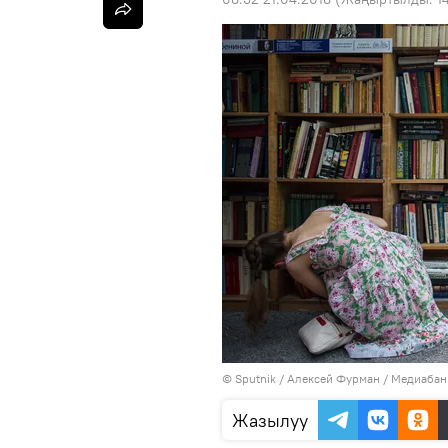
©
Sputnik
/ Алексей Фурман
/
Медиабанк
Жазылуу