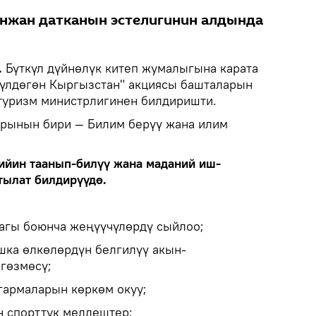
анжан датканын эстелигинин алдында
.
Бүткүл дүйнөлүк китеп жумалыгына карата
гүлдөгөн Кыргызстан" акциясы башталарын
туризм министрлигинен билдиришти.
рынын бири — Билим берүү жана илим
ийин таанып-билүү жана маданий иш-
тылат билдирүүдө.
нагы боюнча жеңүүчүлөрдү сыйлоо;
шка өлкөлөрдүн белгилүү акын-
гөзмөсү;
гармаларын көркөм окуу;
н спорттук мелдештер;