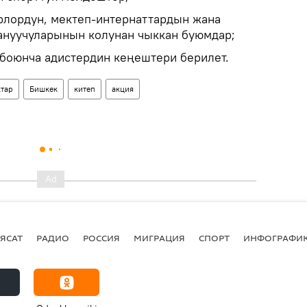
рлордун, мектеп-интернаттардын жана
ануучуларынын колунан чыккан буюмдар;
 боюнча адистердин кеңештери берилет.
тар
Бишкек
китеп
акция
ЯСАТ
РАДИО
РОССИЯ
МИГРАЦИЯ
СПОРТ
ИНФОГРАФИ