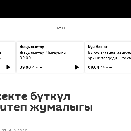
02:00
Жаңылыктар
Күн башат
е
Жаңылыктар. Чыгарылыш
Кыргызстанда мөңгүл
х
09:00
эриши тездеди — токт
мүмкүн эмеспи?
09:00
09:04
4 мин
46 мин
екте бүткүл
китеп жумалыгы
4:27 14.12.2021
)