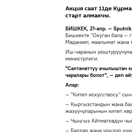
Акция саат 11де Курм
старт алмакчы.
БИШКЕК, 21-апр. — Sputnik
Бишкекте "Окуган бала — 
Маданият, маалымат жана 
Иш-чаранын уюштуруучула
министрлиги.
"Салтанаттуу ачылыштан к
чаралары болот", — деп ай
Алар:
— "Китеп искусствосу" сы
— Кыргызстандын жана ба
жазуучуларынын китеп көр
— Чыңгыз Айтматовдун чы
— Балдар жана чоңдор үчү