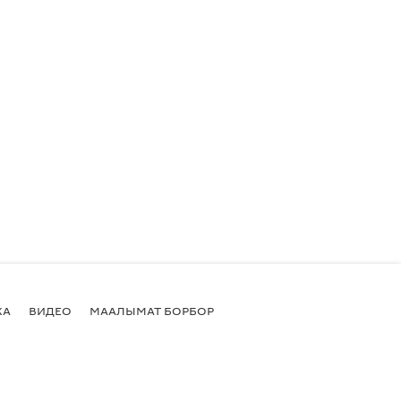
КА
ВИДЕО
МААЛЫМАТ БОРБОР