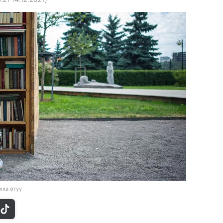
ка өтүү