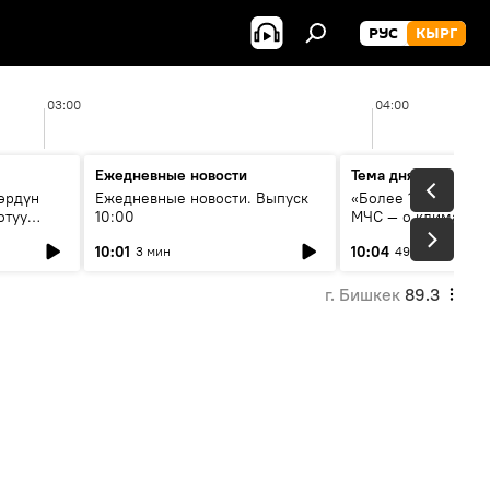
РУС
КЫРГ
03:00
04:00
Ежедневные новости
Тема дня
өрдүн
Ежедневные новости. Выпуск
«Более 1200 сёл в 
отуу
10:00
МЧС — о климате, 
системе оповещен
10:01
10:04
3 мин
49 мин
населения
г. Бишкек
89.3