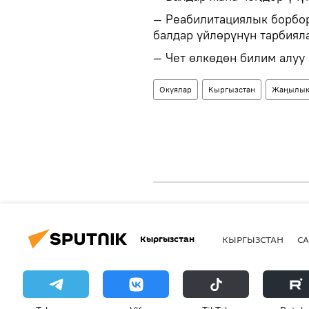
— Реабилитациялык борбо
балдар үйлөрүнүн тарбиял
— Чет өлкөдөн билим алуу
Окуялар
Кыргызстан
Жаңылык
Кыргызстан
КЫРГЫЗСТАН
СА