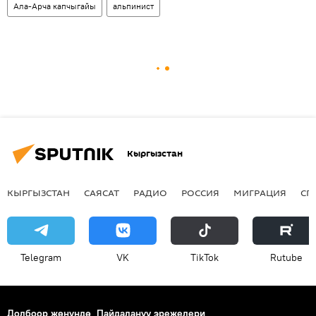
Ала-Арча капчыгайы
альпинист
Кыргызстан
КЫРГЫЗСТАН
САЯСАТ
РАДИО
РОССИЯ
МИГРАЦИЯ
СП
Telegram
VK
ТikТоk
Rutube
Долбоор жөнүндө
Пайдалануу эрежелери