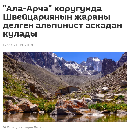
"Ала-Арча" коругунда
Швейцариянын жараны
делген альпинист аскадан
кулады
12:27 21.04.2018
© Фото / Геннадий Закиров