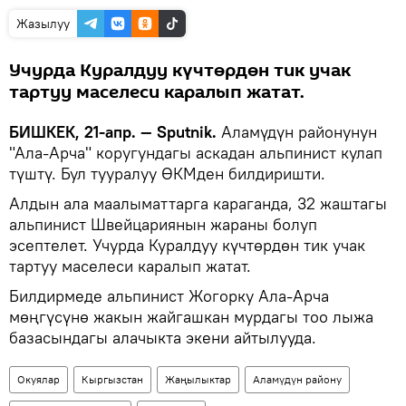
Жазылуу
Учурда Куралдуу күчтөрдөн тик учак
тартуу маселеси каралып жатат.
БИШКЕК, 21-апр. — Sputnik.
Аламүдүн районунун
"Ала-Арча" коругундагы аскадан альпинист кулап
түштү. Бул тууралуу ӨКМден билдиришти.
Алдын ала маалыматтарга караганда, 32 жаштагы
альпинист Швейцариянын жараны болуп
эсептелет. Учурда Куралдуу күчтөрдөн тик учак
тартуу маселеси каралып жатат.
Билдирмеде альпинист Жогорку Ала-Арча
мөңгүсүнө жакын жайгашкан мурдагы тоо лыжа
базасындагы алачыкта экени айтылууда.
Окуялар
Кыргызстан
Жаңылыктар
Аламүдүн району