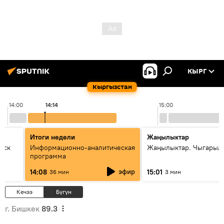
КЫРГ
Кыргызстан
14:00
14:14
15:00
Итоги недели
Жаңылыктар
уск
Информационно-аналитическая
Жаңылыктар. Чыгарыл
программа
эфир
14:08
15:01
36 мин
3 мин
Кечээ
Бүгүн
г. Бишкек
89.3