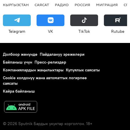
КЫРГЫЗСТАН
САЯСАТ
РАДИО
РОССИЯ
МИГРАЦИЯ
СП
Telegram
VK
ТikТоk
Rutube
Долбоор жөнүндө
Пайдалануу эрежелери
Байланыш үчүн
Пресс-релиздер
Компаниялардын жаңылыктары
Купуялык саясаты
Cookie колдонуу жана автоматтык логирлөө
саясаты
Кайра байланыш
© 2026 Sputnik Бардык укуктар корголгон. 18+