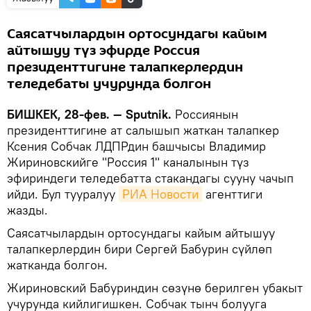
Саясатчылардын ортосундагы кайым
айтышуу түз эфирде Россия
президенттигине талапкерлердин
теледебаты учурунда болгон
БИШКЕК, 28-фев. — Sputnik.
Россиянын
президенттигине ат салышып жаткан талапкер
Ксения Собчак ЛДПРдин башчысы Владимир
Жириновскийге "Россия 1" каналынын түз
эфириндеги теледебатта стакандагы сууну чачып
ийди. Бул тууралуу
РИА Новости
агенттиги
жазды.
Саясатчылардын ортосундагы кайым айтышуу
талапкерлердин бири Сергей Бабурин сүйлөп
жатканда болгон.
Жириновский Бабуриндин сөзүнө берилген убакыт
учурунда кийлигишкен. Собчак тынч болууга