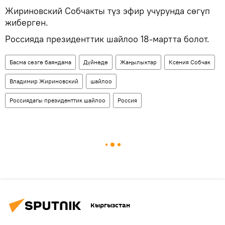
Жириновский Собчакты түз эфир учурунда сөгүп
жиберген.
Россияда президенттик шайлоо 18-мартта болот.
Басма сөзгө баяндама
Дүйнөдө
Жаңылыктар
Ксения Собчак
Владимир Жириновский
шайлоо
Россиядагы президенттик шайлоо
Россия
Кыргызстан