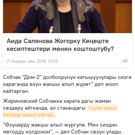
Аида Салянова Жогорку Кеңеште
кесиптештери менен коштоштубу?
21 Бирдин айы 2018, 14:02
Собчак "Дом-2" долбоорунун катышуучулары сизге
караганда өзүн жакшы алып жүрөт" деп жооп
кайтарган.
Жириновский Собчакка карата дагы жаман
сөздөрү айтканда, ал стакандагы
сууну анын 
бетине чачып ийген
.
"Өзүңөрдү жакшы алып жүргүлө. Мен сиздин
методду колдоном", — деп Собчак сөзүн улады.