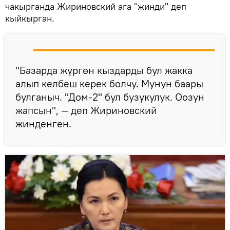
чакырганда Жириновский ага "жинди" деп
кыйкырган.
"Базарда жүргөн кыздарды бул жакка
алып келбеш керек болчу. Мунун баары
булганыч. "Дом-2" бул бузукулук. Оозун
жапсын", — деп Жириновский
жинденген.