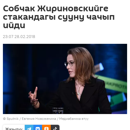
Собчак Жириновскийге
стакандагы сууну чачып
ийди
23:07 28.02.2018
©
Sputnik
/ Евгения Новоженина
/
Медиабанкка өтүү
Жазылуу