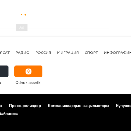
ЯСАТ
РАДИО
РОССИЯ
МИГРАЦИЯ
СПОРТ
ИНФОГРАФИ
e
Odnoklassniki
н
Пресс-релиздер
Компаниялардын жаңылыктары
Купуял
 байланыш