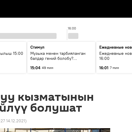
16:00
Стимул
Ежедневные нов
рылыш 15:00
Музыка менен тарбияланган
Ежедневные нов
балдар гений болобу?
16:00
Кыргыздын жашоосунда
15:04
16:01
49 мин
7 мин
музыканын орду
руу кызматынын
үйлүү болушат
:27 14.12.2021
)