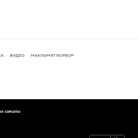
КА
ВИДЕО
МААЛЫМАТ БОРБОР
ык саясаты