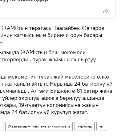
а ЖАМКтын төрагасы Таалайбек Жапаров
шинин катчысынын биринчи орун басары
н.
йылында ЖАМКтын беш мекемеси
аткерлердин турак жайын жакшыртуу
рда мекеменин турак жай маселесине өлкө
уп жатканын айтып, Нарында 24 батирлүү үй
шумчалады. Ал эми Бишкекте 81 батир жана
 үйлөр эксплуатацияга берилүү алдында
рткары, 19-түзөтүү колониясына жакын
а 24 батирлүү үй курулуп жатат.
р
Жаза аткаруу мамлекеттик комитети
курулуш
үй