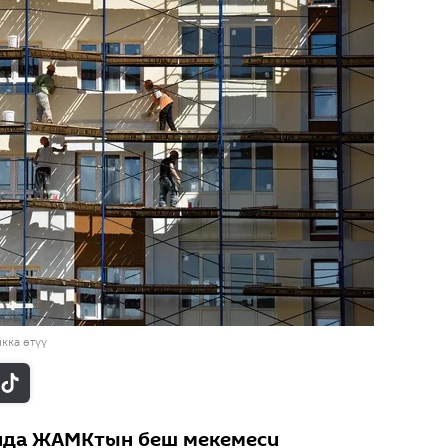
кка өтүү
нда ЖАМКтын беш мекемеси