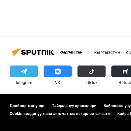
Кыргызстан
КЫРГЫЗСТАН
СА
Telegram
VK
ТikТоk
Rutub
Долбоор жөнүндө
Пайдалануу эрежелери
Байланыш үчү
Cookie колдонуу жана автоматтык логирлөө саясаты
Кайра