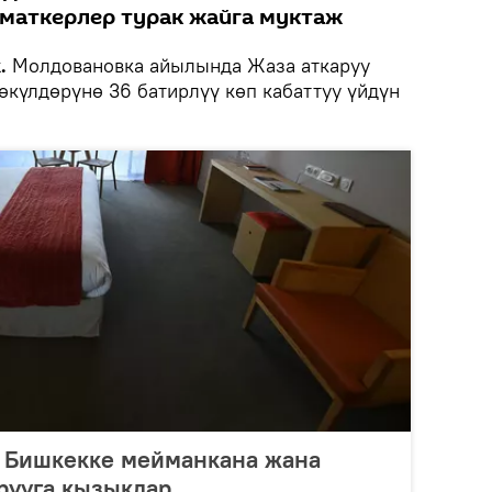
маткерлер турак жайга муктаж
.
Молдовановка айылында Жаза аткаруу
күлдөрүнө 36 батирлүү көп кабаттуу үйдүн
 Бишкекке мейманкана жана
рууга кызыкдар