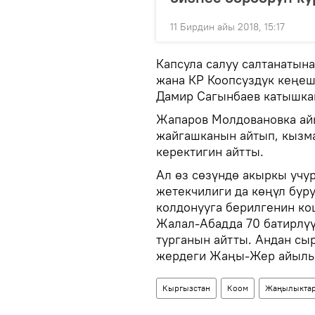
11 Бирдин айы 2018, 15:17
Капсула салуу салтанатын
жана КР Коопсуздук кеңе
Дамир Сагынбаев катышка
Жапаров Молдовановка а
жайгашканын айтып, кызм
керектигин айтты.
Ал өз сөзүндө акыркы учу
жетекчилиги да көңүл бур
колдонууга берилгенин ко
Жалал-Абадда 70 батирлүү
турганын айтты. Андан сы
жердеги Жаңы-Жер айылынд
Кыргызстан
Коом
Жаңылыкта