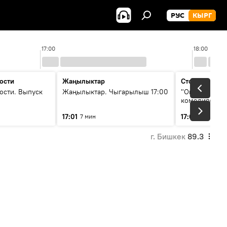
РУС
КЫРГ
17:00
18:00
ости
Жаңылыктар
Стоп кадр
ости. Выпуск
Жаңылыктар. Чыгарылыш 17:00
"Окен ава" —
комедиясы
17:01
17:08
7 мин
34 мин
г. Бишкек
89.3