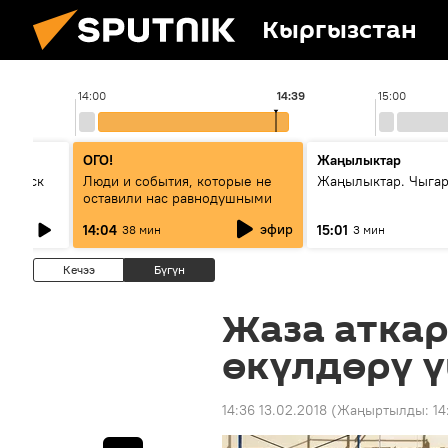
Кыргызстан
14:00
14:39
15:00
ОГО!
Жаңылыктар
Выпуск
Люди и события, которые не
Жаңылыктар. Чыга
оставили нас равнодушными
эфир
14:04
15:01
38 мин
3 мин
Кечээ
Бүгүн
Жаза атка
өкүлдөрү 
14:36 13.02.2018
(Жаңыртылды:
14