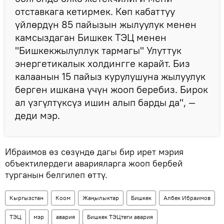
отставкага кетирмек. Көп кабаттуу
үйлөрдүн 85 пайызын жылуулук менен
камсыздаган Бишкек ТЭЦ менен
"Бишкекжылуллук тармагы" Улуттук
энергетикалык холдингге карайт. Биз
калаанын 15 пайыз курулушуна жылуулук
берген ишкана үчүн жооп беребиз. Бирок
ал үзгүлтүксүз ишин алып барды да", —
деди мэр.
Ибраимов өз сөзүндө дагы бир ирет мэрия
объектилердеги аварияларга жооп бербей
турганын белгилеп өттү.
Кыргызстан
Коом
Жаңылыктар
Бишкек
Албек Ибраимов
ТЭЦ
мэр
авария
Бишкек ТЭЦтеги авария