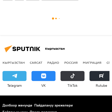
Кыргызстан
КЫРГЫЗСТАН
САЯСАТ
РАДИО
РОССИЯ
МИГРАЦИЯ
СП
Telegram
VK
ТikТоk
Rutube
Долбоор жөнүндө
Пайдалануу эрежелери
Байланыш үчүн
Пресс-релиздер