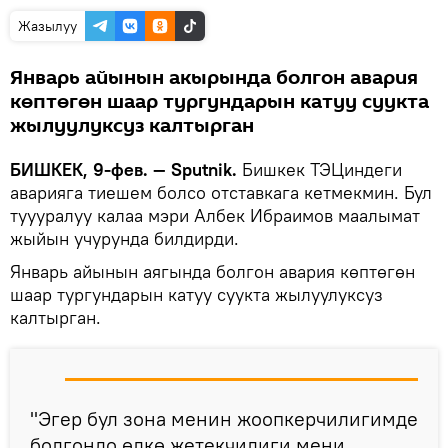
Жазылуу
Январь айынын акырында болгон авария
көптөгөн шаар тургундарын катуу суукта
жылуулуксуз калтырган
БИШКЕК, 9-фев. — Sputnik.
Бишкек ТЭЦиндеги
аварияга тиешем болсо отставкага кетмекмин. Бул
туууралуу калаа мэри Албек Ибраимов маалымат
жыйын учурунда билдирди.
Январь айынын аягында болгон авария көптөгөн
шаар тургундарын катуу суукта жылуулуксуз
калтырган.
"Эгер бул зона менин жоопкерчилигимде
болгондо өлкө жетекчилиги мени