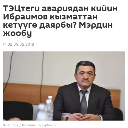
ТЭЦтеги авариядан кийин
Ибраимов кызматтан
кетүүгө даярбы? Мэрдин
жообу
14:32 09.02.2018
©
Sputnik / Табылды Кадырбеков