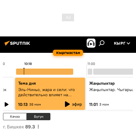
КЫРГ
Кыргызстан
:00
10:18
11:00
Тема дня
Жаңылыктар
уск
Эль-Ниньо, жара и сели: что
Жаңылыктар. Чыгарылы
действительно влияет на
погоду в Кыргызстане
эфир
10:13
11:01
38 мин
3 мин
Кечээ
Бүгүн
г. Бишкек
89.3