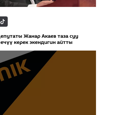
путаты Жанар Акаев таза суу
ечүү керек экендигин айтты