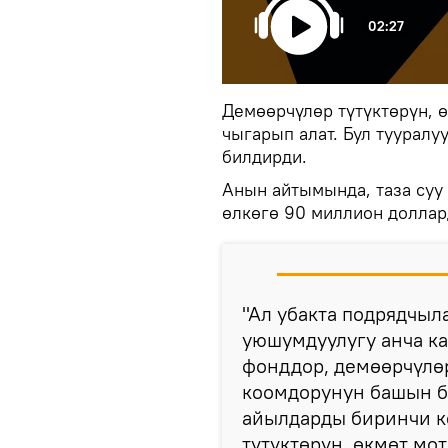
02:27
Демөөрчүлөр түтүктөрүн, ө
чыгарып алат. Бул туурал
билдирди.
Анын айтымында, таза суу
өлкөгө 90 миллион доллар
"Ал убакта подрядчыл
уюшумдуулугу анча ка
фонддор, демөөрчүлө
коомдорунун башын б
айылдарды биринчи к
түтүктөрүн, өкмөт мот