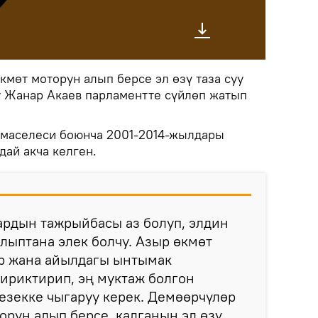
кмөт моторун алып берсе эл өзү таза суу
уу Жанар Акаев парламентте сүйлөп жатып
 маселеси боюнча 2001-2014-жылдары
дай акча келген.
ардын тажрыйбасы аз болуп, элдин
лыптана элек болчу. Азыр өкмөт
р жана айылдагы ынтымак
ириктирип, эң муктаж болгон
езекке чыгаруу керек. Демөөрчүлөр
орун алып берсе, калганын эл өзү