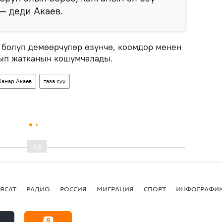
— деди Акаев.
т болуп демөөрчүлөр өзүнчө, коомдор менен
рып жатканын кошумчалады.
анар Акаев
таза суу
ЯСАТ
РАДИО
РОССИЯ
МИГРАЦИЯ
СПОРТ
ИНФОГРАФИ