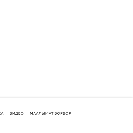
КА
ВИДЕО
МААЛЫМАТ БОРБОР