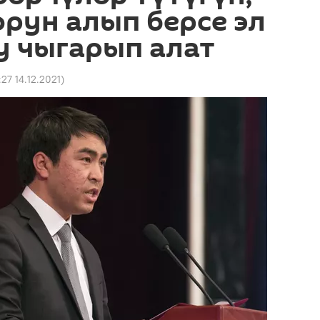
рун алып берсе эл
уу чыгарып алат
:27 14.12.2021
)