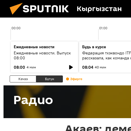
Кыргызстан
00:00
01:00
Ежедневные новости
Будь в курсе
Ежедневные новости. Выпуск
Федерация тхэквондо IT
08:00
рассказала, как команда 
жертвой мошенников
08:00
08:04
4 мин
40 мин
Кечээ
Бүгүн
Эфирге
Радио
Акаев: дем