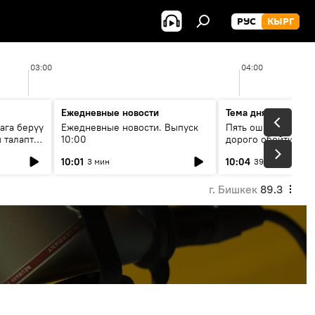
РУС
КЫРГ
03:00
04:00
Ежедневные новости
Тема дня
ага берүү
Ежедневные новости. Выпуск
Пять ошибок котор
 талаптар
10:00
дорого обойтись п
жилья
10:01
10:04
3 мин
39 мин
г. Бишкек
89.3