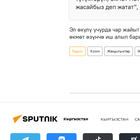
жасайбыз деп жатат", 
Эл өкүлү учурда чар жайы
өкмөт өзүнчө иш алып ба
Радио
Коом
Жаңылыктар
Ж
Кыргызстан
КЫРГЫЗСТАН
СА