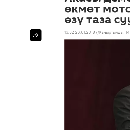
өкмөт мото
өзү таза с
13:32 26.01.2018
(Жаңыртылды:
14