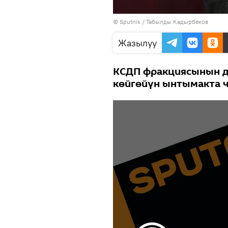
©
Sputnik / Табылды Кадырбеков
Жазылуу
КСДП фракциясынын де
көйгөйүн ынтымакта ч