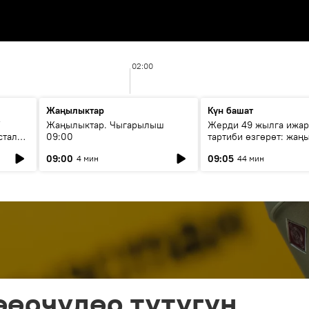
02:00
Жаңылыктар
Күн башат
F
Жаңылыктар. Чыгарылыш
Жерди 49 жылга ижар
стала
09:00
тартиби өзгөрөт: жаңы
эмнени көздөйт?
09:00
09:05
4 мин
44 мин
өөрчүлөр түтүгүн,