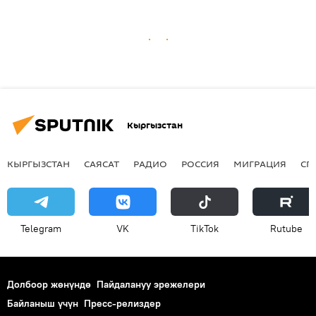
Кыргызстан
КЫРГЫЗСТАН
САЯСАТ
РАДИО
РОССИЯ
МИГРАЦИЯ
СП
Telegram
VK
ТikТоk
Rutube
Долбоор жөнүндө
Пайдалануу эрежелери
Байланыш үчүн
Пресс-релиздер