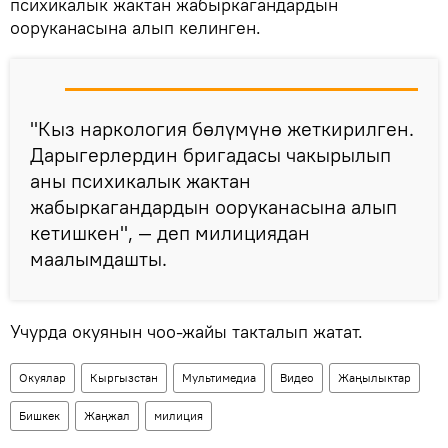
психикалык жактан жабыркагандардын
ооруканасына алып келинген.
"Кыз наркология бөлүмүнө жеткирилген.
Дарыгерлердин бригадасы чакырылып
аны психикалык жактан
жабыркагандардын ооруканасына алып
кетишкен", — деп милициядан
маалымдашты.
Учурда окуянын чоо-жайы такталып жатат.
Окуялар
Кыргызстан
Мультимедиа
Видео
Жаңылыктар
Бишкек
Жаңжал
милиция