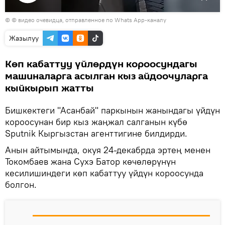
Видеону
© © видео очевидца, отправленное по Whats App-каналу
көрсөтүү
Жазылуу
Көп кабаттуу үйлөрдүн короосундагы
машиналарга асылган кыз айдоочуларга
кыйкырып жатты
Бишкектеги "Асанбай" паркынын жанындагы үйдүн
короосунан бир кыз жаңжал салганын күбө
Sputnik Кыргызстан агенттигине билдирди.
Анын айтымында, окуя 24-декабрда эртең менен
Токомбаев жана Сухэ Батор көчөлөрүнүн
кесилишиндеги көп кабаттуу үйдүн короосунда
болгон.