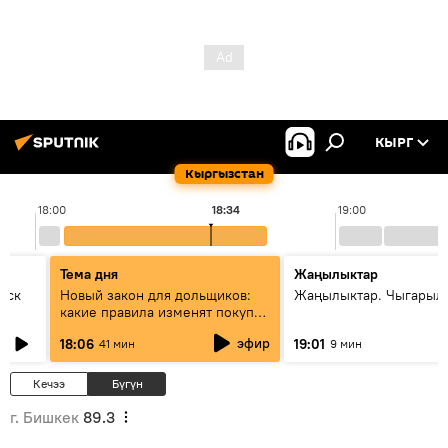
КЫРГ
Кыргызстан
18:00
18:34
19:00
Тема дня
Жаңылыктар
уск
Новый закон для дольщиков:
Жаңылыктар. Чыгарыл
какие правила изменят покупку
квартир
эфир
18:06
19:01
41 мин
9 мин
Кечээ
Бүгүн
г. Бишкек
89.3