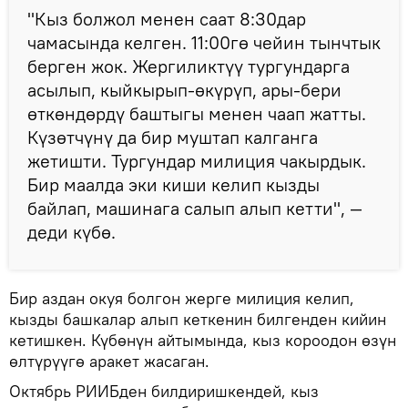
"Кыз болжол менен саат 8:30дар
чамасында келген. 11:00гө чейин тынчтык
берген жок. Жергиликтүү тургундарга
асылып, кыйкырып-өкүрүп, ары-бери
өткөндөрдү баштыгы менен чаап жатты.
Күзөтчүнү да бир муштап калганга
жетишти. Тургундар милиция чакырдык.
Бир маалда эки киши келип кызды
байлап, машинага салып алып кетти", —
деди күбө.
Бир аздан окуя болгон жерге милиция келип,
кызды башкалар алып кеткенин билгенден кийин
кетишкен. Күбөнүн айтымында, кыз короодон өзүн
өлтүрүүгө аракет жасаган.
Октябрь РИИБден билдиришкендей, кыз