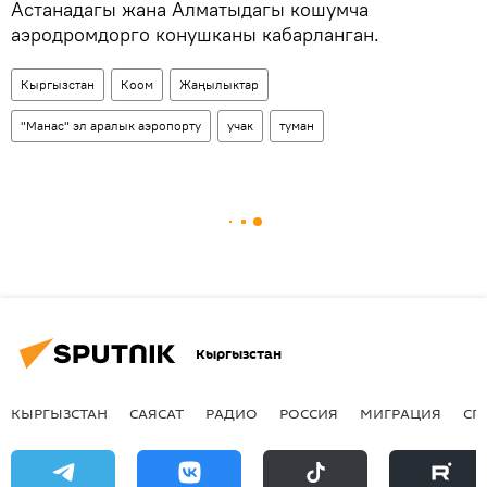
Астанадагы жана Алматыдагы кошумча
аэродромдорго конушканы кабарланган.
Кыргызстан
Коом
Жаңылыктар
"Манас" эл аралык аэропорту
учак
туман
Кыргызстан
КЫРГЫЗСТАН
САЯСАТ
РАДИО
РОССИЯ
МИГРАЦИЯ
СП