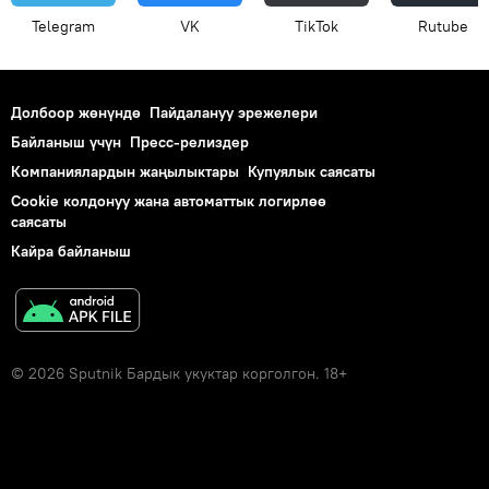
Telegram
VK
ТikТоk
Rutube
Долбоор жөнүндө
Пайдалануу эрежелери
Байланыш үчүн
Пресс-релиздер
Компаниялардын жаңылыктары
Купуялык саясаты
Cookie колдонуу жана автоматтык логирлөө
саясаты
Кайра байланыш
© 2026 Sputnik Бардык укуктар корголгон. 18+