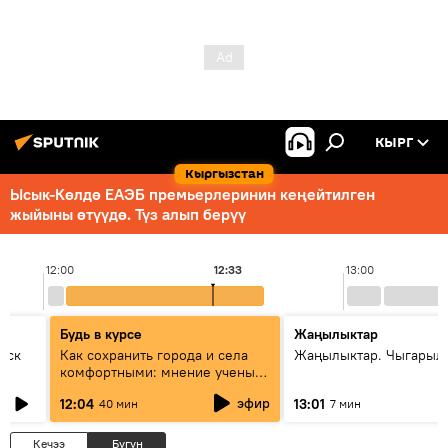
КЫРГ
Кыргызстан
Ысык-Көлдө ЕАЭБ премьерлеринин кеңейтилген
жыйыны өтүүдө. Түз алып берүү
12:00
12:33
13:00
Будь в курсе
Жаңылыктар
уск
Как сохранить города и села
Жаңылыктар. Чыгарыл
комфортными: мнение ученых
Евразии
эфир
12:04
13:01
40 мин
7 мин
Кечээ
Бүгүн