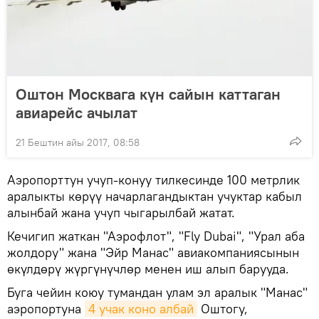
Оштон Москвага күн сайын каттаган
авиарейс ачылат
21 Бештин айы 2017, 08:58
Аэропорттун учуп-конуу тилкесинде 100 метрлик
аралыкты көрүү начарлагандыктан учуктар кабыл
алынбай жана учуп чыгарылбай жатат.
Кечигип жаткан "Аэрофлот", "Fly Dubai", "Урал аба
жолдору" жана "Эйр Манас" авиакомпаниясынын
өкүлдөрү жүргүнүчлөр менен иш алып барууда.
Буга чейин коюу тумандан улам эл аралык "Манас"
аэропортуна
4 учак коно албай
Оштогу,