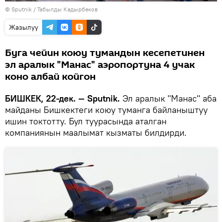
©
Sputnik / Табылды Кадырбеков
Жазылуу
Буга чейин коюу тумандын кесепетинен
эл аралык "Манас" аэропортуна 4 учак
коно албай койгон
БИШКЕК, 22-дек. — Sputnik.
Эл аралык "Манас" аба
майданы Бишкектеги коюу туманга байланыштуу
ишин токтотту. Бул туурасында аталган
компаниянын маалымат кызматы билдирди.